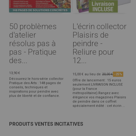
50 problèmes
L'écrin collector
d'atelier
Plaisirs de
résolus pas à
peindre -
pas - Pratique
Reliure pour
des...
12...
13,90 €
15,00 €
au lieu de
20,00 €
-25%
Découvrez le hors-série collector
Offre de lancement : 15 euros
Pratique des Arts : 148 pages de
seulement LIVRAISON INCLUSE
conseils, techniques et
(pour la France
inspirations pour peindre avec
métropolitaine).Rangez avec
plus de liberté et de confiance.
élégance vos magazines Plaisirs
de peindre dans ce coffret
spécialement édité : cet écrin ...
PRODUITS VENTES INCITATIVES