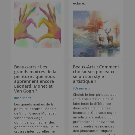
éclairé.
Beaux-arts : Les
Beaux-Arts : Comment
grands maîtres de la
choisir ses pinceaux
peinture : que nous
selon son style
apprennent encore
artistique ?
Léonard, Monet et
#
Beaux-arts
Van Gogh ?
Choisir le bon pinceau pour
#
Beaux-arts
votre style artistique peut
faire toute la différence
Les grands maîtres de la
dans votre pratique des
peinture, comme Léonard
beaux-arts. Que vous soyez
de Vinci, Claude Monet et
un artiste en herbe ou un
Vincent van Gogh,
professionnel chevronné,
continuent d’inspirer des
comprendre les nuances
générations entières. Leurs
des pinceaux artistiques
œuvres intemporelles ne