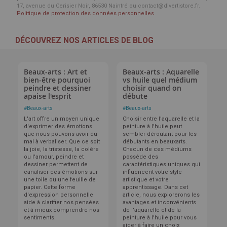
17, avenue du Cerisier Noir, 86530 Naintré ou contact@divertistore.fr.
Politique de protection des données personnelles
DÉCOUVREZ NOS ARTICLES DE BLOG
Beaux-arts : Art et
Beaux-arts : Aquarelle
bien-être pourquoi
vs huile quel médium
peindre et dessiner
choisir quand on
apaise l'esprit
débute
#
Beaux-arts
#
Beaux-arts
L'art offre un moyen unique
Choisir entre l'aquarelle et la
d'exprimer des émotions
peinture à l'huile peut
que nous pouvons avoir du
sembler déroutant pour les
mal à verbaliser. Que ce soit
débutants en beauxarts.
la joie, la tristesse, la colère
Chacun de ces médiums
ou l'amour, peindre et
possède des
dessiner permettent de
caractéristiques uniques qui
canaliser ces émotions sur
influencent votre style
une toile ou une feuille de
artistique et votre
papier. Cette forme
apprentissage. Dans cet
d'expression personnelle
article, nous explorerons les
aide à clarifier nos pensées
avantages et inconvénients
et à mieux comprendre nos
de l'aquarelle et de la
sentiments.
peinture à l'huile pour vous
aider à faire un choix