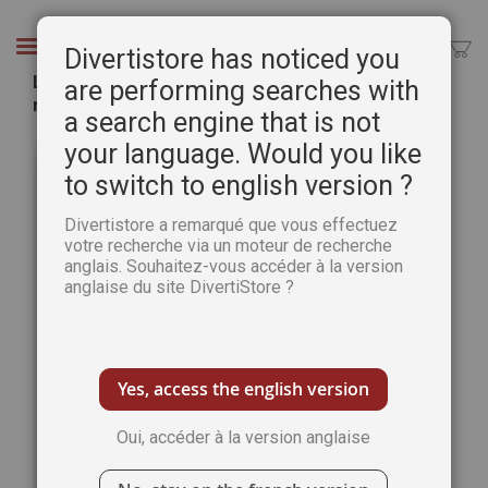
Aller
au
Chercher
Divertistore has noticed you
contenu
Le Guide 2026 - Plaisirs de Peindre hors-série
are performing searches with
n°6
a search engine that is not
Passer
Pass
your language. Would you like
à
au
to switch to english version ?
la
débu
fin
de
Divertistore a remarqué que vous effectuez
de
la
votre recherche via un moteur de recherche
la
Gale
anglais. Souhaitez-vous accéder à la version
galerie
d’im
anglaise du site DivertiStore ?
d’images
Yes, access the english version
Oui, accéder à la version anglaise