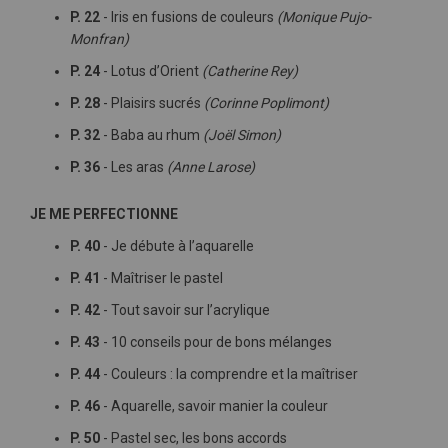
P. 22
- Iris en fusions de couleurs
(Monique Pujo-
Monfran)
P. 24
- Lotus d’Orient
(Catherine Rey)
P. 28
- Plaisirs sucrés
(Corinne Poplimont)
P. 32
- Baba au rhum
(Joël Simon)
P. 36
- Les aras
(Anne Larose)
JE ME PERFECTIONNE
P. 40
- Je débute à l’aquarelle
P. 41
- Maîtriser le pastel
P. 42
- Tout savoir sur l’acrylique
P. 43
- 10 conseils pour de bons mélanges
P. 44
- Couleurs : la comprendre et la maîtriser
P. 46
- Aquarelle, savoir manier la couleur
P. 50
- Pastel sec, les bons accords