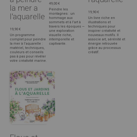
49,00 €
la mer a
Peindre les
19,90 €
montagnes : un
l'aquarelle
hommage aux
Un livre riche en
sommets et à l’art à
illustrations et
travers les époques —
techniques pour
19,90 €
une exploration
inspirer créativité et
Un programme
visuelle riche,
nouveaux motifs. Il
complet pour peindre
intemporelle et
associe art, sérénité et
la mer à l’aquarelle :
captivante.
énergie retrouvée
matériel, techniques,
grâce au processus
couleurs et conseils
créatif.
pas à pas pour révéler
votre créativité marine.