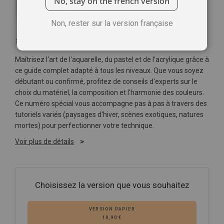
No, stay on the french version
Non, rester sur la version française
Soyez le premier à commenter ce produit
Maîtrisez l'art de l'aquarelle, du pastel et de l'acrylique grâce à
ce guide complet adapté à tous les niveaux. Que vous soyez
débutant ou confirmé, profitez de conseils d'experts sur le
choix du matériel, la composition et l'harmonie des couleurs.
Ce numéro spécial vous accompagne pas à pas à travers des
tutoriels variés (paysages d'hiver, scènes exotiques, natures
mortes) pour perfectionner votre technique.
Voir plus de détails
Choisissez la version que vous souhaitez
VERSION PAPIER
10,90 €