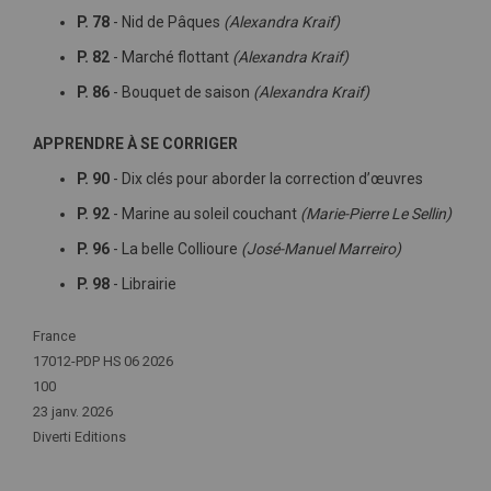
P. 78
- Nid de Pâques
(Alexandra Kraif)
P. 82
- Marché flottant
(Alexandra Kraif)
P. 86
- Bouquet de saison
(Alexandra Kraif)
APPRENDRE À SE CORRIGER
P. 90
- Dix clés pour aborder la correction d’œuvres
P. 92
- Marine au soleil couchant
(Marie-Pierre Le Sellin)
P. 96
- La belle Collioure
(José-Manuel Marreiro)
P. 98
- Librairie
Plus
France
d'infos
17012-PDP HS 06 2026
100
23 janv. 2026
Diverti Editions