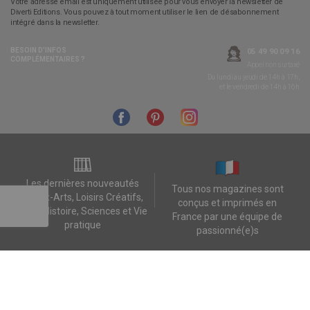
Votre adresse email est uniquement utilisée pour vous envoyer la newsletter de
Diverti Editions. Vous pouvez à tout moment utiliser le lien de désabonnement
intégré dans la newsletter.
BESOIN D’INFOS
05 49 90 09 16
COMPLÉMENTAIRES ?
Appel non surtaxé
Du lundi au jeudi de 14h à 17h,
et le vendredi de 14h à 16h
Les dernières nouveautés
Tous nos magazines sont
Beaux-Arts, Loisirs Créatifs,
conçus et imprimés en
Jeux, Histoire, Sciences et Vie
France par une équipe de
pratique
passionné(e)s
Livraison rapide et
Paiement sécurisé par les
préparation soignée des
plateformes CIC ou Paypal
commandes