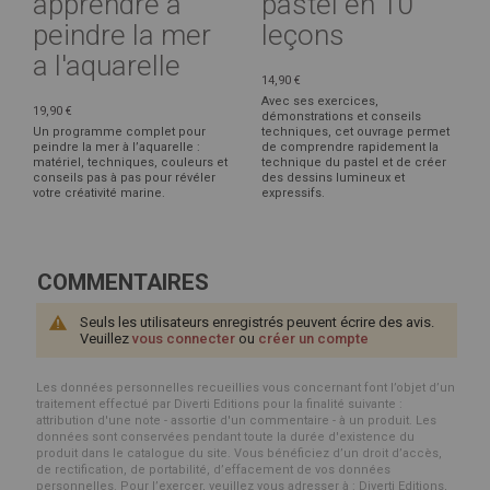
apprendre à
pastel en 10
peindre la mer
leçons
a l'aquarelle
14,90 €
Avec ses exercices,
19,90 €
démonstrations et conseils
Un programme complet pour
techniques, cet ouvrage permet
peindre la mer à l’aquarelle :
de comprendre rapidement la
matériel, techniques, couleurs et
technique du pastel et de créer
conseils pas à pas pour révéler
des dessins lumineux et
votre créativité marine.
expressifs.
COMMENTAIRES
Seuls les utilisateurs enregistrés peuvent écrire des avis.
Veuillez
vous connecter
ou
créer un compte
Les données personnelles recueillies vous concernant font l’objet d’un
traitement effectué par Diverti Editions pour la finalité suivante :
attribution d'une note - assortie d'un commentaire - à un produit. Les
données sont conservées pendant toute la durée d'existence du
produit dans le catalogue du site. Vous bénéficiez d’un droit d’accès,
de rectification, de portabilité, d’effacement de vos données
personnelles. Pour l’exercer, veuillez vous adresser à : Diverti Editions,