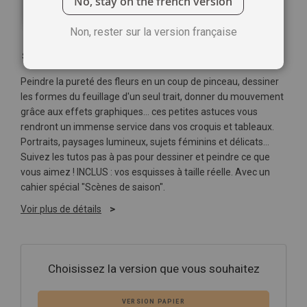
No, stay on the french version
Non, rester sur la version française
Soyez le premier à commenter ce produit
Peindre la pureté des fleurs en un coup de pinceau, dessiner
les formes du feuillage d'un seul trait, donner du mouvement
grâce aux effets graphiques… ces petites astuces vous
rendront un immense service dans vos croquis et tableaux.
Portraits, paysages lumineux, sujets féminins et délicats…
Suivez les tutos pas à pas pour dessiner et peindre ce que
vous aimez ! INCLUS : vos esquisses à taille réelle. Avec un
cahier spécial "Scènes de saison".
Voir plus de détails
Choisissez la version que vous souhaitez
VERSION PAPIER