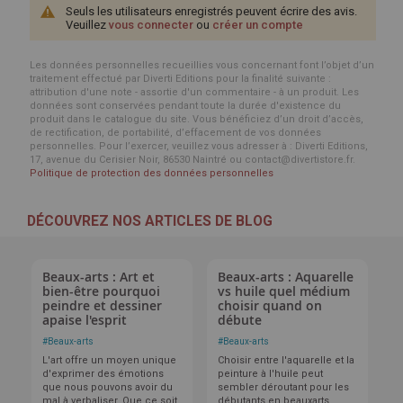
Seuls les utilisateurs enregistrés peuvent écrire des avis.
Veuillez
vous connecter
ou
créer un compte
Les données personnelles recueillies vous concernant font l’objet d’un
traitement effectué par Diverti Editions pour la finalité suivante :
attribution d'une note - assortie d'un commentaire - à un produit. Les
données sont conservées pendant toute la durée d'existence du
produit dans le catalogue du site. Vous bénéficiez d’un droit d’accès,
de rectification, de portabilité, d’effacement de vos données
personnelles. Pour l’exercer, veuillez vous adresser à : Diverti Editions,
17, avenue du Cerisier Noir, 86530 Naintré ou contact@divertistore.fr.
Politique de protection des données personnelles
DÉCOUVREZ NOS ARTICLES DE BLOG
Beaux-arts : Art et
Beaux-arts : Aquarelle
bien-être pourquoi
vs huile quel médium
peindre et dessiner
choisir quand on
apaise l'esprit
débute
#
Beaux-arts
#
Beaux-arts
L'art offre un moyen unique
Choisir entre l'aquarelle et la
d'exprimer des émotions
peinture à l'huile peut
que nous pouvons avoir du
sembler déroutant pour les
mal à verbaliser. Que ce soit
débutants en beauxarts.