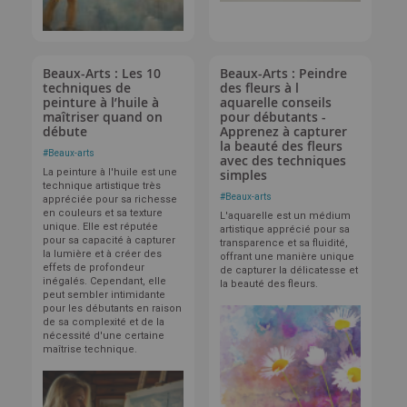
Beaux-Arts : Les 10
Beaux-Arts : Peindre
techniques de
des fleurs à l
peinture à l’huile à
aquarelle conseils
maîtriser quand on
pour débutants -
débute
Apprenez à capturer
la beauté des fleurs
#
Beaux-arts
avec des techniques
La peinture à l'huile est une
simples
technique artistique très
#
Beaux-arts
appréciée pour sa richesse
en couleurs et sa texture
L'aquarelle est un médium
unique. Elle est réputée
artistique apprécié pour sa
pour sa capacité à capturer
transparence et sa fluidité,
la lumière et à créer des
offrant une manière unique
effets de profondeur
de capturer la délicatesse et
inégalés. Cependant, elle
la beauté des fleurs.
peut sembler intimidante
pour les débutants en raison
de sa complexité et de la
nécessité d'une certaine
maîtrise technique.