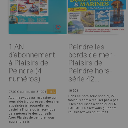
1 AN
Peindre les
d’abonnement
bords de mer -
à Plaisirs de
Plaisirs de
Peindre (4
Peindre hors-
numéros)
série 42...
10,90 €
27,00 €
au lieu de
31,20 €
-13%
Dans ce hors-série spécial, 22
Abonnez-vous au magazine qui
tableaux sont à réaliser pas à pas
vous aide à progresser : dessiner
+ les esquisses à décalquer EN
et peindre à l'aquarelle, au
CADEAU. Laissez-vous guider et
pastel, à l'huile ou à l'acrylique,
réussissez vos peintures !
cela nécessite des conseils.
Avec Plaisirs de peindre, vous
apprendrez à...