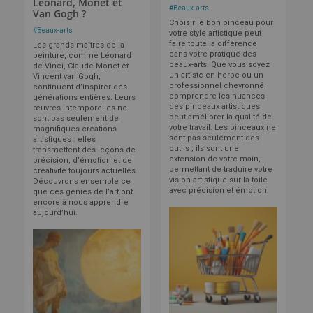
Léonard, Monet et
#
Beaux-arts
Van Gogh ?
Choisir le bon pinceau pour
#
Beaux-arts
votre style artistique peut
faire toute la différence
Les grands maîtres de la
dans votre pratique des
peinture, comme Léonard
beaux-arts. Que vous soyez
de Vinci, Claude Monet et
un artiste en herbe ou un
Vincent van Gogh,
professionnel chevronné,
continuent d’inspirer des
comprendre les nuances
générations entières. Leurs
des pinceaux artistiques
œuvres intemporelles ne
peut améliorer la qualité de
sont pas seulement de
votre travail. Les pinceaux ne
magnifiques créations
sont pas seulement des
artistiques : elles
outils ; ils sont une
transmettent des leçons de
extension de votre main,
précision, d’émotion et de
permettant de traduire votre
créativité toujours actuelles.
vision artistique sur la toile
Découvrons ensemble ce
avec précision et émotion.
que ces génies de l’art ont
encore à nous apprendre
aujourd’hui.