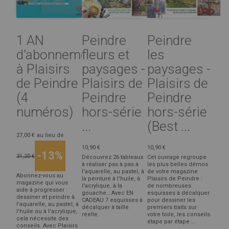
1 AN
Peindre
Peindre
d’abonnement
fleurs et
les
à Plaisirs
paysages -
paysages -
de Peindre
Plaisirs de
Plaisirs de
(4
Peindre
Peindre
numéros)
hors-série
hors-série
...
(Best ...
27,00 €
au lieu de
10,90 €
10,90 €
-13%
31,20 €
Découvrez 26 tableaux
Cet ouvrage regroupe
à réaliser pas à pas à
les plus belles démos
l'aquarelle, au pastel, à
de votre magazine
Abonnez-vous au
la peinture à l'huile, à
Plaisirs de Peindre :
magazine qui vous
l'acrylique, à la
de nombreuses
aide à progresser :
gouache… Avec EN
esquisses à décalquer
dessiner et peindre à
CADEAU 7 esquisses à
pour dessiner les
l'aquarelle, au pastel, à
décalquer à taille
premiers traits sur
l'huile ou à l'acrylique,
réelle.
votre toile, les conseils
cela nécessite des
étape par étape ...
conseils. Avec Plaisirs