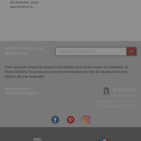
de peindre, vous
apprendrez à...
INSCRIVEZ-VOUS
À LA
OK
NEWSLETTER :
Votre adresse email est uniquement utilisée pour vous envoyer la newsletter de
Diverti Editions. Vous pouvez à tout moment utiliser le lien de désabonnement
intégré dans la newsletter.
BESOIN D’INFOS
05 49 90 09 16
COMPLÉMENTAIRES ?
Appel non surtaxé
Du lundi au jeudi de 14h à 17h,
et le vendredi de 14h à 16h