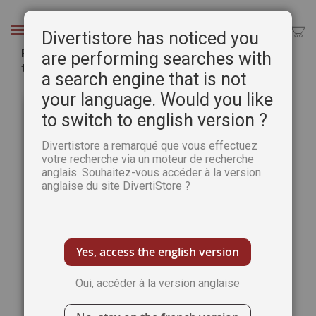
Aller
au
Chercher
Divertistore has noticed you
contenu
Plaisirs de Peindre n°94 - Avec les esquisses à
are performing searches with
taille réelle
a search engine that is not
Passer
Pass
your language. Would you like
à
au
to switch to english version ?
la
débu
fin
de
Divertistore a remarqué que vous effectuez
de
la
votre recherche via un moteur de recherche
la
Gale
anglais. Souhaitez-vous accéder à la version
galerie
d’im
anglaise du site DivertiStore ?
d’images
Yes, access the english version
Oui, accéder à la version anglaise