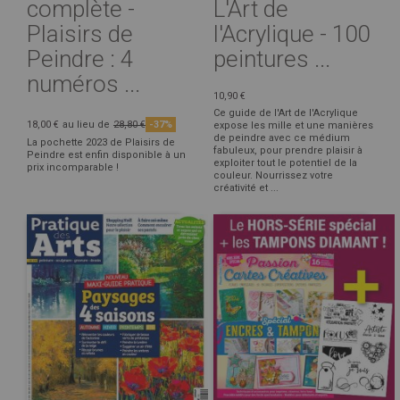
complète -
L'Art de
Plaisirs de
l'Acrylique - 100
Peindre : 4
peintures ...
numéros ...
10,90 €
Ce guide de l'Art de l'Acrylique
18,00 €
au lieu de
28,80 €
-37%
expose les mille et une manières
de peindre avec ce médium
La pochette 2023 de Plaisirs de
fabuleux, pour prendre plaisir à
Peindre est enfin disponible à un
exploiter tout le potentiel de la
prix incomparable !
couleur. Nourrissez votre
créativité et ...