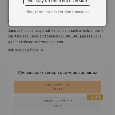
No, stay on the french version
Non, rester sur la version française
Soyez le premier à commenter ce produit
Dans ce hors-série spécial, 22 tableaux sont à réaliser pas à
pas + les esquisses à décalquer EN CADEAU. Laissez-vous
guider et réussissez vos peintures !
Voir plus de détails
Choisissez la version que vous souhaitez
VERSION PAPIER
10,90 €
-10%
VERSION NUMÉRIQUE
8,90 €