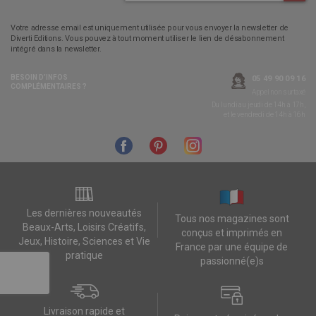
Votre adresse email est uniquement utilisée pour vous envoyer la newsletter de
Diverti Editions. Vous pouvez à tout moment utiliser le lien de désabonnement
intégré dans la newsletter.
BESOIN D’INFOS
05 49 90 09 16
COMPLÉMENTAIRES ?
Appel non surtaxé
Du lundi au jeudi de 14h à 17h,
et le vendredi de 14h à 16h
Les dernières nouveautés
Tous nos magazines sont
Beaux-Arts, Loisirs Créatifs,
conçus et imprimés en
Jeux, Histoire, Sciences et Vie
France par une équipe de
pratique
passionné(e)s
Livraison rapide et