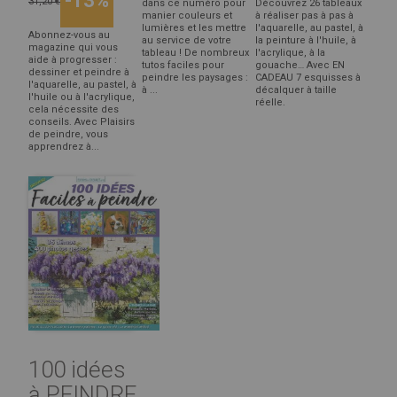
-13%
31,20 €
dans ce numéro pour
Découvrez 26 tableaux
manier couleurs et
à réaliser pas à pas à
lumières et les mettre
l'aquarelle, au pastel, à
Abonnez-vous au
au service de votre
la peinture à l'huile, à
magazine qui vous
tableau ! De nombreux
l'acrylique, à la
aide à progresser :
tutos faciles pour
gouache… Avec EN
dessiner et peindre à
peindre les paysages :
CADEAU 7 esquisses à
l'aquarelle, au pastel, à
à ...
décalquer à taille
l'huile ou à l'acrylique,
réelle.
cela nécessite des
conseils. Avec Plaisirs
de peindre, vous
apprendrez à...
100 idées
à PEINDRE