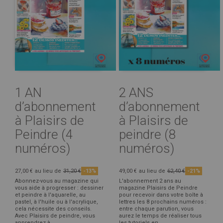
1 AN
2 ANS
d’abonnement
d’abonnement
à Plaisirs de
à Plaisirs de
Peindre (4
peindre (8
numéros)
numéros)
27,00 €
au lieu de
31,20 €
-13%
49,00 €
au lieu de
62,40 €
-21%
Abonnez-vous au magazine qui
L'abonnement 2 ans au
vous aide à progresser : dessiner
magazine Plaisirs de Peindre
et peindre à l'aquarelle, au
pour recevoir dans votre boîte à
pastel, à l'huile ou à l'acrylique,
lettres les 8 prochains numéros :
cela nécessite des conseils.
entre chaque parution, vous
Avec Plaisirs de peindre, vous
aurez le temps de réaliser tous
apprendrez à...
les tutoriels en ...