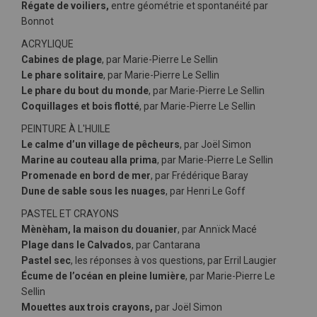
Régate de voiliers,
entre géométrie et spontanéité par
Bonnot
ACRYLIQUE
Cabines de plage
, par Marie-Pierre Le Sellin
Le phare solitaire
, par Marie-Pierre Le Sellin
Le phare du bout du monde
, par Marie-Pierre Le Sellin
Coquillages et bois flotté
, par Marie-Pierre Le Sellin
PEINTURE À L'HUILE
Le calme d’un village de pêcheurs
, par Joël Simon
Marine au couteau alla prima
, par Marie-Pierre Le Sellin
Promenade en bord de mer
, par Frédérique Baray
Dune de sable sous les nuages
, par Henri Le Goff
PASTEL ET CRAYONS
Mènèham, la maison du douanier
, par Annïck Macé
Plage dans le Calvados
, par Cantarana
Pastel sec
, les réponses à vos questions, par Erril Laugier
Écume de l’océan en pleine lumière
, par Marie-Pierre Le
Sellin
Mouettes aux trois crayons,
par Joël Simon