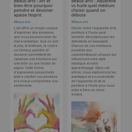
Beaux-arts : Art et
Beaux-arts : Aquarelle
bien-être pourquoi
vs huile quel médium
peindre et dessiner
choisir quand on
apaise l'esprit
débute
#
Beaux-arts
#
Beaux-arts
L'art offre un moyen unique
Choisir entre l'aquarelle et la
d'exprimer des émotions
peinture à l'huile peut
que nous pouvons avoir du
sembler déroutant pour les
mal à verbaliser. Que ce soit
débutants en beauxarts.
la joie, la tristesse, la colère
Chacun de ces médiums
ou l'amour, peindre et
possède des
dessiner permettent de
caractéristiques uniques qui
canaliser ces émotions sur
influencent votre style
une toile ou une feuille de
artistique et votre
papier. Cette forme
apprentissage. Dans cet
d'expression personnelle
article, nous explorerons les
aide à clarifier nos pensées
avantages et inconvénients
et à mieux comprendre nos
de l'aquarelle et de la
sentiments.
peinture à l'huile pour vous
aider à faire un choix
éclairé.