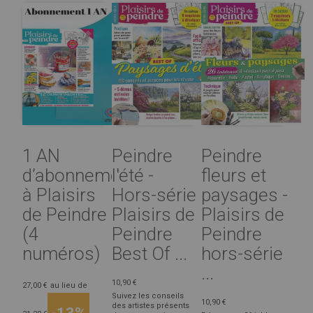
1 AN
Peindre
Peindre
d’abonnement
l'été -
fleurs et
à Plaisirs
Hors-série
paysages -
de Peindre
Plaisirs de
Plaisirs de
(4
Peindre
Peindre
numéros)
Best Of ...
hors-série
...
10,90 €
27,00 €
au lieu de
Suivez les conseils
10,90 €
des artistes présents