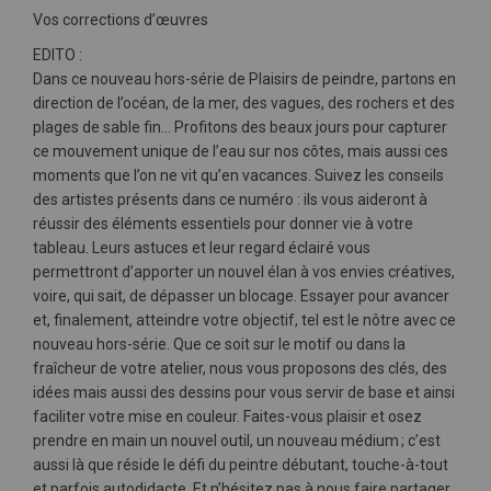
Vos corrections d’œuvres
EDITO :
Dans ce nouveau hors-série de Plaisirs de peindre, partons en
direction de l’océan, de la mer, des vagues, des rochers et des
plages de sable fin… Profitons des beaux jours pour capturer
ce mouvement unique de l’eau sur nos côtes, mais aussi ces
moments que l’on ne vit qu’en vacances. Suivez les conseils
des artistes présents dans ce numéro : ils vous aideront à
réussir des éléments essentiels pour donner vie à votre
tableau. Leurs astuces et leur regard éclairé vous
permettront d’apporter un nouvel élan à vos envies créatives,
voire, qui sait, de dépasser un blocage. Essayer pour avancer
et, finalement, atteindre votre objectif, tel est le nôtre avec ce
nouveau hors-série. Que ce soit sur le motif ou dans la
fraîcheur de votre atelier, nous vous proposons des clés, des
idées mais aussi des dessins pour vous servir de base et ainsi
faciliter votre mise en couleur. Faites-vous plaisir et osez
prendre en main un nouvel outil, un nouveau médium ; c’est
aussi là que réside le défi du peintre débutant, touche-à-tout
et parfois autodidacte. Et n’hésitez pas à nous faire partager