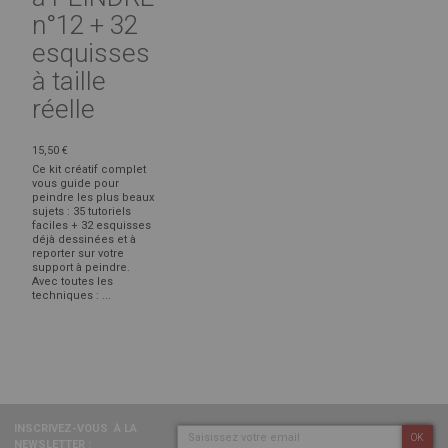
n°12 + 32
esquisses
à taille
réelle
15,50 €
Ce kit créatif complet
vous guide pour
peindre les plus beaux
sujets : 35 tutoriels
faciles + 32 esquisses
déjà dessinées et à
reporter sur votre
support à peindre.
Avec toutes les
techniques : ...
INSCRIVEZ-VOUS
À LA
OK
NEWSLETTER :