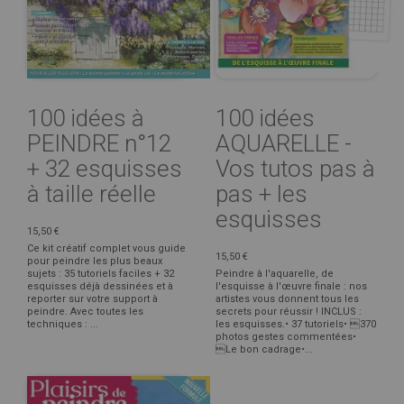
100 idées à
100 idées
PEINDRE n°12
AQUARELLE -
+ 32 esquisses
Vos tutos pas à
à taille réelle
pas + les
esquisses
15,50 €
Ce kit créatif complet vous guide
15,50 €
pour peindre les plus beaux
sujets : 35 tutoriels faciles + 32
Peindre à l'aquarelle, de
esquisses déjà dessinées et à
l'esquisse à l'œuvre finale : nos
reporter sur votre support à
artistes vous donnent tous les
peindre. Avec toutes les
secrets pour réussir ! INCLUS :
techniques : ...
les esquisses.• 37 tutoriels• 370
photos gestes commentées•
Le bon cadrage•...