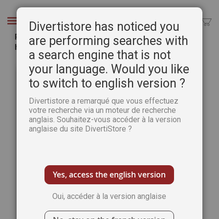
Aller
au
Chercher
Divertistore has noticed you
contenu
Peindre les bords de mer - Plaisirs de Peindre
are performing searches with
hors-série 42 (Best Of)
a search engine that is not
Passer
Pass
your language. Would you like
à
au
to switch to english version ?
la
débu
fin
de
Divertistore a remarqué que vous effectuez
de
la
votre recherche via un moteur de recherche
la
Gale
anglais. Souhaitez-vous accéder à la version
galerie
d’im
anglaise du site DivertiStore ?
d’images
Yes, access the english version
Oui, accéder à la version anglaise