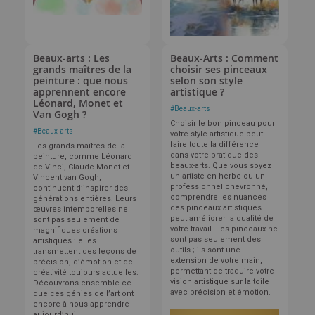
Beaux-arts : Les
Beaux-Arts : Comment
grands maîtres de la
choisir ses pinceaux
peinture : que nous
selon son style
apprennent encore
artistique ?
Léonard, Monet et
#
Beaux-arts
Van Gogh ?
Choisir le bon pinceau pour
#
Beaux-arts
votre style artistique peut
faire toute la différence
Les grands maîtres de la
dans votre pratique des
peinture, comme Léonard
beaux-arts. Que vous soyez
de Vinci, Claude Monet et
un artiste en herbe ou un
Vincent van Gogh,
professionnel chevronné,
continuent d’inspirer des
comprendre les nuances
générations entières. Leurs
des pinceaux artistiques
œuvres intemporelles ne
peut améliorer la qualité de
sont pas seulement de
votre travail. Les pinceaux ne
magnifiques créations
sont pas seulement des
artistiques : elles
outils ; ils sont une
transmettent des leçons de
extension de votre main,
précision, d’émotion et de
permettant de traduire votre
créativité toujours actuelles.
vision artistique sur la toile
Découvrons ensemble ce
avec précision et émotion.
que ces génies de l’art ont
encore à nous apprendre
aujourd’hui.