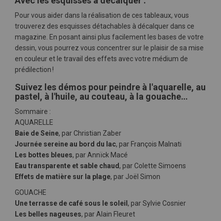
Avec les esquisses à décalquer :
Pour vous aider dans la réalisation de ces tableaux, vous
trouverez des esquisses détachables à décalquer dans ce
magazine. En posant ainsi plus facilement les bases de votre
dessin, vous pourrez vous concentrer sur le plaisir de sa mise
en couleur et le travail des effets avec votre médium de
prédilection !
Suivez les démos pour peindre à l'aquarelle, au
pastel, à l'huile, au couteau, à la gouache…
Sommaire :
AQUARELLE
Baie de Seine
, par Christian Zaber
Journée sereine au bord du lac
, par François Malnati
Les bottes bleues
, par Annïck Macé
Eau transparente et sable chaud
, par Colette Simoens
Effets de matière sur la plage
, par Joël Simon
GOUACHE
Une terrasse de café sous le soleil
, par Sylvie Cosnier
Les belles nageuses
, par Alain Fleuret