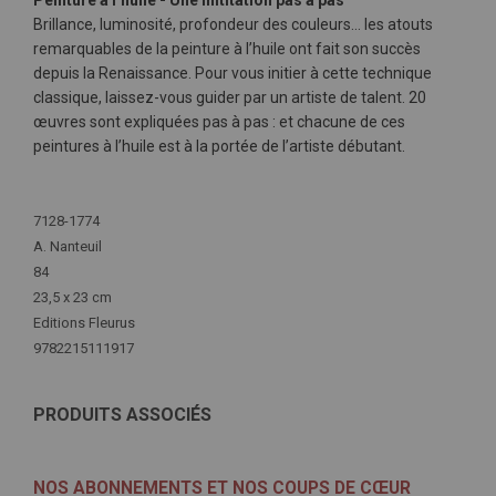
Peinture à l’huile - Une inititation pas à pas
Brillance, luminosité, profondeur des couleurs… les atouts
remarquables de la peinture à l’huile ont fait son succès
depuis la Renaissance. Pour vous initier à cette technique
classique, laissez-vous guider par un artiste de talent. 20
œuvres sont expliquées pas à pas : et chacune de ces
peintures à l’huile est à la portée de l’artiste débutant.
Plus
d'infos
7128-1774
A. Nanteuil
84
23,5 x 23 cm
Editions Fleurus
9782215111917
PRODUITS ASSOCIÉS
NOS ABONNEMENTS ET NOS COUPS DE CŒUR