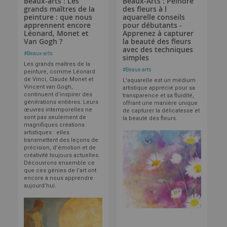
Beaux-arts : Les
Beaux-Arts : Peindre
grands maîtres de la
des fleurs à l
peinture : que nous
aquarelle conseils
apprennent encore
pour débutants -
Léonard, Monet et
Apprenez à capturer
Van Gogh ?
la beauté des fleurs
avec des techniques
#
Beaux-arts
simples
Les grands maîtres de la
#
Beaux-arts
peinture, comme Léonard
de Vinci, Claude Monet et
L'aquarelle est un médium
Vincent van Gogh,
artistique apprécié pour sa
continuent d’inspirer des
transparence et sa fluidité,
générations entières. Leurs
offrant une manière unique
œuvres intemporelles ne
de capturer la délicatesse et
sont pas seulement de
la beauté des fleurs.
magnifiques créations
artistiques : elles
transmettent des leçons de
précision, d’émotion et de
créativité toujours actuelles.
Découvrons ensemble ce
que ces génies de l’art ont
encore à nous apprendre
aujourd’hui.