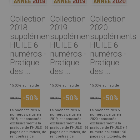
Collection
Collection
Collection
2018
2019
2020
suppléments
suppléments
suppléments
HUILE 6
HUILE 6
HUILE 6
numéros -
numéros -
numéros -
Pratique
Pratique
Pratique
des ...
des ...
des ...
15,00 €
au lieu de
15,00 €
au lieu de
15,00 €
au lieu de
-50%
-50%
-50%
30,00 €
30,00 €
30,00 €
La pochette des 6
La pochette des 6
La pochette des 5
numéros parus en
numéros parus en
numéros parus en
2018, et consacrés
2019, et consacrés
2020 consacrés
exclusivement à la
exclusivement à la
exclusivement à la
pratique de l'HUILE : 96
pratique de l'HUILE : 96
pratique de l'HUILE + 1
pages de tutoriels, de
pages de tutoriels, de
numéro collector : 96
rencontres de
rencontres de
pages de tutoriels, de