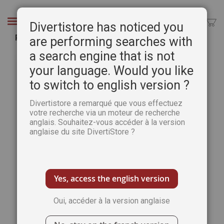
Aller
au
Chercher
Divertistore has noticed you
contenu
Peinture à l'huile - Une initiation pas à pas
are performing searches with
a search engine that is not
Passer
Pass
à
au
your language. Would you like
la
débu
to switch to english version ?
fin
de
de
la
Divertistore a remarqué que vous effectuez
la
Gale
votre recherche via un moteur de recherche
galerie
d’im
anglais. Souhaitez-vous accéder à la version
d’images
anglaise du site DivertiStore ?
Yes, access the english version
Oui, accéder à la version anglaise