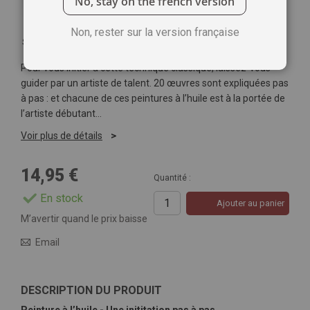
No, stay on the french version
Non, rester sur la version française
Soyez le premier à commenter ce produit
Pour vous initier à cette technique classique, laissez-vous
guider par un artiste de talent. 20 œuvres sont expliquées pas
à pas : et chacune de ces peintures à l’huile est à la portée de
l’artiste débutant…
Voir plus de détails
14,95 €
Quantité :
En stock
Ajouter au panier
M’avertir quand le prix baisse
Email
DESCRIPTION DU PRODUIT