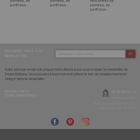
peintres, de
peintres, de
rencontres de
portfolios…
portfolios…
peintres, de
portfolios…
INSCRIVEZ-VOUS
À LA
OK
NEWSLETTER :
Votre adresse email est uniquement utilisée pour vous envoyer la newsletter de
Diverti Editions. Vous pouvez à tout moment utiliser le lien de désabonnement
intégré dans la newsletter.
BESOIN D’INFOS
05 49 90 09 16
COMPLÉMENTAIRES ?
Appel non surtaxé
Du lundi au jeudi de 14h à 17h,
et le vendredi de 14h à 16h