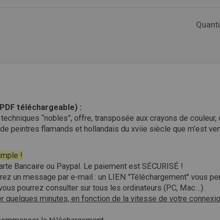
Quanti
DF téléchargeable) :
s techniques “nobles”, offre, transposée aux crayons de couleur,
e peintres flamands et hollandais du xviie siècle que m’est ven
imple !
r Carte Bancaire ou Paypal. Le paiement est SÉCURISÉ !
ez un message par e-mail : un LIEN "Téléchargement" vous perm
 vous pourrez consulter sur tous les ordinateurs (PC, Mac…).
r quelques minutes, en fonction de la vitesse de votre connexi