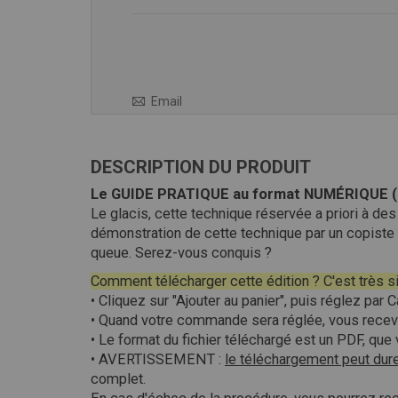
fichiers
seront
mis
à
votre
Email
disposition
:
DESCRIPTION DU PRODUIT
Le GUIDE PRATIQUE au format NUMÉRIQUE (P
Le glacis, cette technique réservée a priori à de
démonstration de cette technique par un copiste d
queue. Serez-vous conquis ?
Comment télécharger cette édition ? C'est très s
• Cliquez sur "Ajouter au panier", puis réglez pa
• Quand votre commande sera réglée, vous recevr
• Le format du fichier téléchargé est un PDF, que
• AVERTISSEMENT :
le téléchargement peut dure
complet.