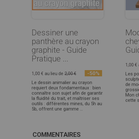
Dessiner une
Mod
panthère au crayon
chev
graphite - Guide
Guid
Pratique ...
1,00 €
-50%
1,00 €
au lieu de
2,00 €
Les po
sculpt
Le dessin animalier au crayon
de mod
requiert deux fondamentaux : bien
grossi
connaître son sujet afin de garantir
Mon cha
la fluidité du trait, et maîtriser ses
cette s
outils : différentes mines, du 5h au
5b, offrent une gamme ...
COMMENTAIRES