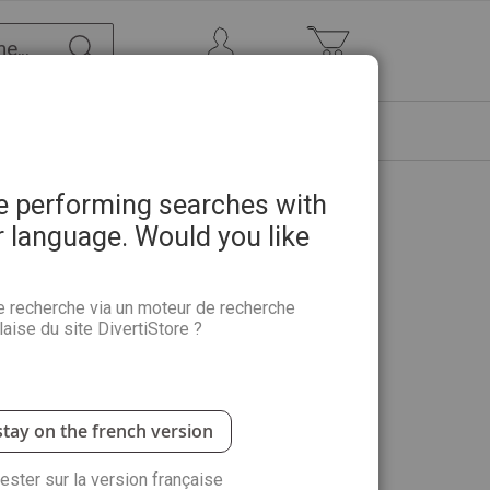
Chercher
Mon Compte
Mon panier
ETRE
PROMOTIONS
ABONNEMENTS
re performing searches with
r language. Would you like
ayons de couleur - Guide
e recherche via un moteur de recherche
aise du site DivertiStore ?
 des techniques “nobles”, offre, transposée aux
 C’est en voyant une démonstration de cette
stay on the french version
rester sur la version française