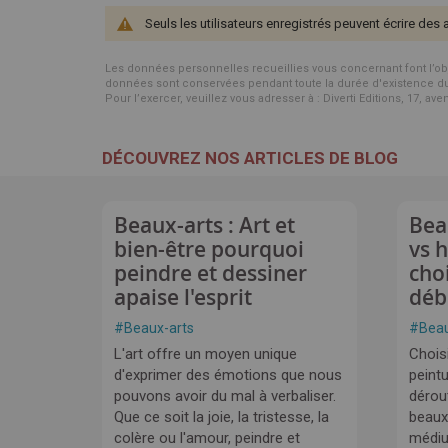
Seuls les utilisateurs enregistrés peuvent écrire des 
Les données personnelles recueillies vous concernant font l’objet 
données sont conservées pendant toute la durée d'existence du p
Pour l’exercer, veuillez vous adresser à : Diverti Editions, 17, av
DÉCOUVREZ NOS ARTICLES DE BLOG
Beaux-arts : Art et
Bea
bien-être pourquoi
vs 
peindre et dessiner
cho
apaise l'esprit
déb
#
Beaux-arts
#
Beau
L'art offre un moyen unique
Choisi
d'exprimer des émotions que nous
peintu
pouvons avoir du mal à verbaliser.
dérou
Que ce soit la joie, la tristesse, la
beaux
colère ou l'amour, peindre et
médi