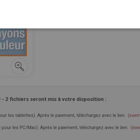
-50%
1,00 €
En stock
2,00 €
M’avertir quand le prix baisse
2 fichiers seront mis à votre disposition :
ur les tablettes). Après le paiement, téléchargez avec le lien.
(exem
pour les PC/Mac). Après le paiement, téléchargez avec le lien.
(exe