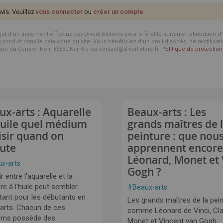
avis. Veuillez
vous connecter
ou
créer un compte
d’un traitement effectué par Diverti Editions pour la finalité suivante : attribution 
roduit dans le catalogue du site. Vous bénéficiez d’un droit d’accès, de rectificat
enue du Cerisier Noir, 86530 Naintré ou contact@divertistore.fr.
Politique de protecti
ux-arts : Aquarelle
Beaux-arts : Les
huile quel médium
grands maîtres de 
isir quand on
peinture : que nou
ute
apprennent encore
Léonard, Monet et
x-arts
Gogh ?
r entre l'aquarelle et la
re à l'huile peut sembler
#
Beaux-arts
tant pour les débutants en
Les grands maîtres de la pein
arts. Chacun de ces
comme Léonard de Vinci, Cl
ums possède des
Monet et Vincent van Gogh,