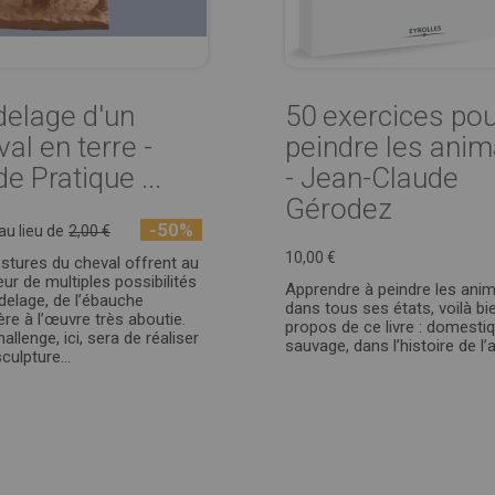
elage d'un
50 exercices po
al en terre -
peindre les ani
e Pratique ...
- Jean-Claude
Gérodez
-50%
au lieu de
2,00 €
10,00 €
stures du cheval offrent au
eur de multiples possibilités
Apprendre à peindre les ani
elage, de l’ébauche
dans tous ses états, voilà bie
ère à l’œuvre très aboutie.
propos de ce livre : domestiq
llenge, ici, sera de réaliser
sauvage, dans l’histoire de l’
culpture...