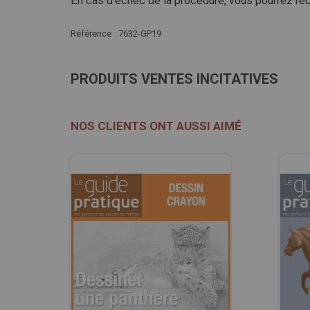
En cas d'échec de la procédure, vous pourrez r
Plus
Référence
7632-GP19
d'infos
PRODUITS VENTES INCITATIVES
NOS CLIENTS ONT AUSSI AIMÉ