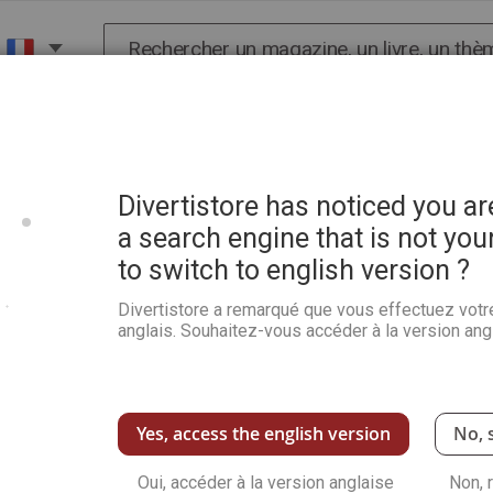
Chercher
X
HISTOIRE
SCIENCES
POP CULTURE ET BIEN-
 - Guide Pratique Numérique
Divertistore has noticed you a
a search engine that is not you
to switch to english version ?
Dessiner un oiseau aux cr
Pratique Numérique
Divertistore a remarqué que vous effectuez votr
anglais. Souhaitez-vous accéder à la version angl
Soyez le premier à commenter ce produit
Le glacis, cette technique réservée a priori à
crayons de couleur, des effets intéressants.
technique par un copiste...
Yes, access the english version
No, 
Voir plus de détails
Oui, accéder à la version anglaise
Non, 