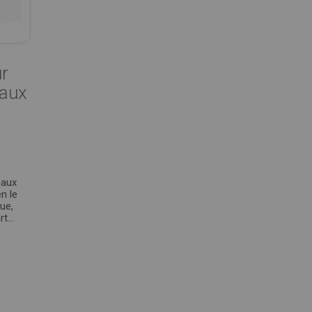
ur
maux
maux
n le
ue,
art…