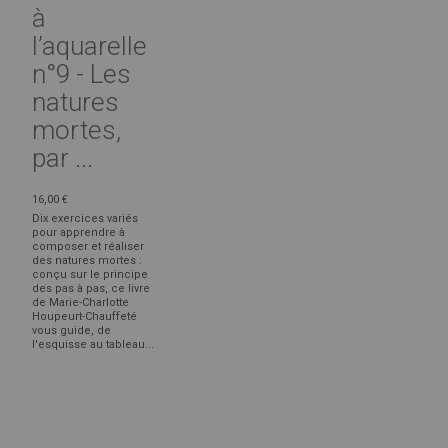
à
l’aquarelle
n°9 - Les
natures
mortes,
par ...
16,00 €
Dix exercices variés
pour apprendre à
composer et réaliser
des natures mortes :
conçu sur le principe
des pas à pas, ce livre
de Marie-Charlotte
Houpeurt-Chauffeté
vous guide, de
l'esquisse au tableau...