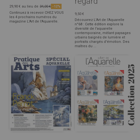
regard
29,90 €
au lieu de
34,00 €
-12%
Continuez à recevoir CHEZ VOUS
9,50 €
les 4 prochains numéros du
Découvrez L’Art de l’Aquarelle
magazine L'Art de l'Aquarelle.
n°68 : Cette édition explore la
diversité de l'aquarelle
contemporaine, mêlant paysages
urbains baignés de lumière et
portraits chargés d'émotion. Des
maîtres du ...