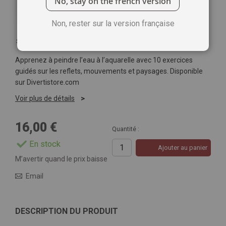
No, stay on the french version
Non, rester sur la version française
Soyez le premier à commenter ce produit
Apprenez à peindre l’eau à l’aquarelle avec 10 exercices
guidés sur les reflets, mouvements et paysages. Disponible
sur Divertistore.com
Voir plus de détails
16,00 €
Quantité :
En stock
Ajouter au panier
M’avertir quand le prix baisse
Email
DESCRIPTION DU PRODUIT