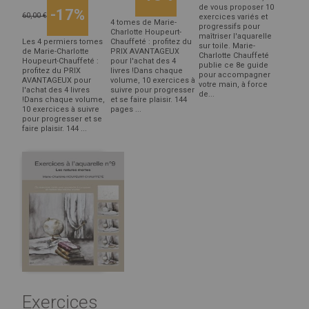
de vous proposer 10
-17%
60,00 €
exercices variés et
4 tomes de Marie-
progressifs pour
Charlotte Houpeurt-
maîtriser l'aquarelle
Les 4 permiers tomes
Chauffeté : profitez du
sur toile. Marie-
de Marie-Charlotte
PRIX AVANTAGEUX
Charlotte Chauffeté
Houpeurt-Chauffeté :
pour l'achat des 4
publie ce 8e guide
profitez du PRIX
livres !Dans chaque
pour accompagner
AVANTAGEUX pour
volume, 10 exercices à
votre main, à force
l'achat des 4 livres
suivre pour progresser
de...
!Dans chaque volume,
et se faire plaisir. 144
10 exercices à suivre
pages ...
pour progresser et se
faire plaisir. 144 ...
Exercices