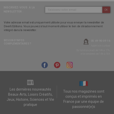
INSCRIVEZ-VOUS
À LA
OK
NEWSLETTER :
Votre adresse email est uniquement utilisée pour vous envoyer la newsletter de
Diverti Editions. Vous pouvez à tout moment utiliser le lien de désabonnement
intégré dans la newsletter.
BESOIN D’INFOS
05 49 90 09 16
COMPLÉMENTAIRES ?
Appel non surtaxé
Du lundi au jeudi de 14h à 17h,
et le vendredi de 14h à 16h
Les dernières nouveautés
Tous nos magazines sont
Beaux-Arts, Loisirs Créatifs,
conçus et imprimés en
Jeux, Histoire, Sciences et Vie
France par une équipe de
pratique
passionné(e)s