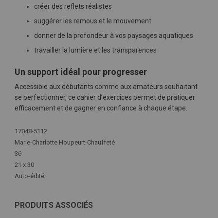
créer des reflets réalistes
suggérer les remous et le mouvement
donner de la profondeur à vos paysages aquatiques
travailler la lumière et les transparences
Un support idéal pour progresser
Accessible aux débutants comme aux amateurs souhaitant
se perfectionner, ce cahier d’exercices permet de pratiquer
efficacement et de gagner en confiance à chaque étape.
Plus
17048-5112
d'infos
Marie-Charlotte Houpeurt-Chauffeté
36
21 x 30
Auto-édité
PRODUITS ASSOCIÉS