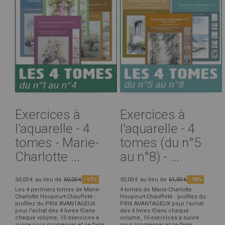
Exercices à
Exercices à
l'aquarelle - 4
l'aquarelle - 4
tomes - Marie-
tomes (du n°5
Charlotte ...
au n°8) - ...
50,00 €
au lieu de
60,00 €
-17%
50,00 €
au lieu de
61,00 €
-18%
Les 4 permiers tomes de Marie-
4 tomes de Marie-Charlotte
Charlotte Houpeurt-Chauffeté :
Houpeurt-Chauffeté : profitez du
profitez du PRIX AVANTAGEUX
PRIX AVANTAGEUX pour l'achat
pour l'achat des 4 livres !Dans
des 4 livres !Dans chaque
chaque volume, 10 exercices à
volume, 10 exercices à suivre
suivre pour progresser et se faire
pour progresser et se faire