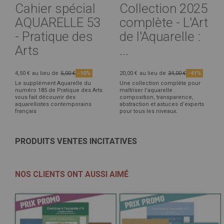
Cahier spécial
Collection 2025
AQUARELLE 53
complète - L'Art
- Pratique des
de l'Aquarelle :
Arts
...
4,50 €
au lieu de
5,00 €
-10%
20,00 €
au lieu de
34,00 €
-41%
Le supplément Aquarelle du
Une collection complète pour
numéro 185 de Pratique des Arts
maîtriser l’aquarelle :
vous fait découvrir des
composition, transparence,
aquarellistes contemporains
abstraction et astuces d’experts
français
pour tous les niveaux.
PRODUITS VENTES INCITATIVES
NOS CLIENTS ONT AUSSI AIMÉ