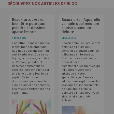
DÉCOUVREZ NOS ARTICLES DE BLOG
Beaux-arts : Art et
Beaux-arts : Aquarelle
bien-être pourquoi
vs huile quel médium
peindre et dessiner
choisir quand on
apaise l'esprit
débute
#
Beaux-arts
#
Beaux-arts
L'art offre un moyen unique
Choisir entre l'aquarelle et la
d'exprimer des émotions
peinture à l'huile peut
que nous pouvons avoir du
sembler déroutant pour les
mal à verbaliser. Que ce soit
débutants en beauxarts.
la joie, la tristesse, la colère
Chacun de ces médiums
ou l'amour, peindre et
possède des
dessiner permettent de
caractéristiques uniques qui
canaliser ces émotions sur
influencent votre style
une toile ou une feuille de
artistique et votre
papier. Cette forme
apprentissage. Dans cet
d'expression personnelle
article, nous explorerons les
aide à clarifier nos pensées
avantages et inconvénients
et à mieux comprendre nos
de l'aquarelle et de la
sentiments.
peinture à l'huile pour vous
aider à faire un choix
éclairé.