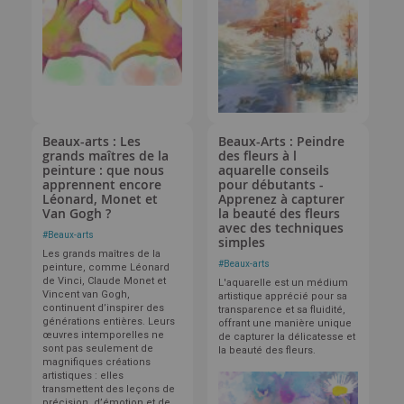
Beaux-arts : Les
Beaux-Arts : Peindre
grands maîtres de la
des fleurs à l
peinture : que nous
aquarelle conseils
apprennent encore
pour débutants -
Léonard, Monet et
Apprenez à capturer
Van Gogh ?
la beauté des fleurs
avec des techniques
#
Beaux-arts
simples
Les grands maîtres de la
#
Beaux-arts
peinture, comme Léonard
de Vinci, Claude Monet et
L'aquarelle est un médium
Vincent van Gogh,
artistique apprécié pour sa
continuent d’inspirer des
transparence et sa fluidité,
générations entières. Leurs
offrant une manière unique
œuvres intemporelles ne
de capturer la délicatesse et
sont pas seulement de
la beauté des fleurs.
magnifiques créations
artistiques : elles
transmettent des leçons de
précision, d’émotion et de