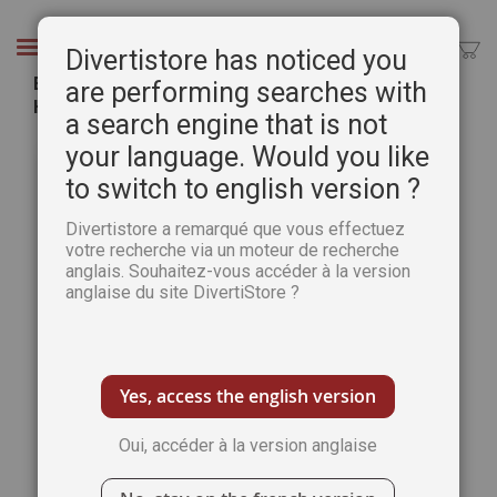
Aller
au
Chercher
Divertistore has noticed you
contenu
Exercices à l’aquarelle n°11 - Marie-Charlotte
are performing searches with
Houpeurt-Chauffeté
a search engine that is not
Passer
Pass
your language. Would you like
à
au
to switch to english version ?
la
débu
fin
de
Divertistore a remarqué que vous effectuez
de
la
votre recherche via un moteur de recherche
la
Gale
anglais. Souhaitez-vous accéder à la version
galerie
d’im
anglaise du site DivertiStore ?
d’images
Yes, access the english version
Oui, accéder à la version anglaise