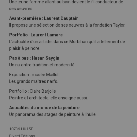
Une jeune femme allant au bain devient le fil conducteur de
ses oeuvres.
Avant-première : Laurent Dauptain
Il propose une sélection de ses oeuvres à la fondation Taylor.
Portfolio : Laurent Lamare
L'actualité d'un artiste, dans ce Morbihan qu'il a tellement de
plaisir à peindre.
Pas à pas : Hasan Saygin
Un nu entre tradition et modernité.
Exposition : musée Maillol
Les grands maîtres
naïfs.
Portfollio : Claire Barjolle
Peintre et architecte, elle enseigne aussi.
Actualités du monde de la peinture
Un panorama des stages de peinture à l’huile.
Plus
10736-HU15T
d'infos
Diverti Editions