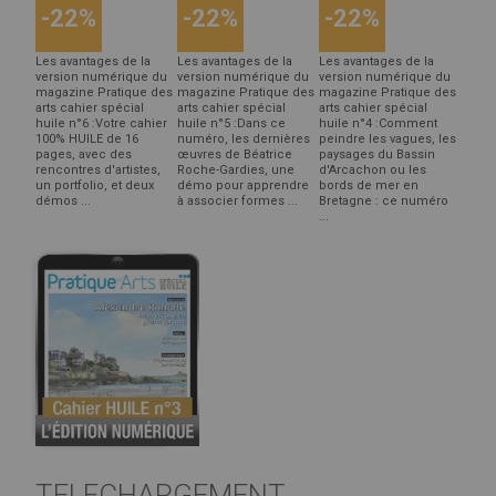
-22%
-22%
-22%
Les avantages de la
Les avantages de la
Les avantages de la
version numérique du
version numérique du
version numérique du
magazine Pratique des
magazine Pratique des
magazine Pratique des
arts cahier spécial
arts cahier spécial
arts cahier spécial
huile n°6 :Votre cahier
huile n°5 :Dans ce
huile n°4 :Comment
100% HUILE de 16
numéro, les dernières
peindre les vagues, les
pages, avec des
œuvres de Béatrice
paysages du Bassin
rencontres d'artistes,
Roche-Gardies, une
d'Arcachon ou les
un portfolio, et deux
démo pour apprendre
bords de mer en
démos ...
à associer formes ...
Bretagne : ce numéro
...
TELECHARGEMENT