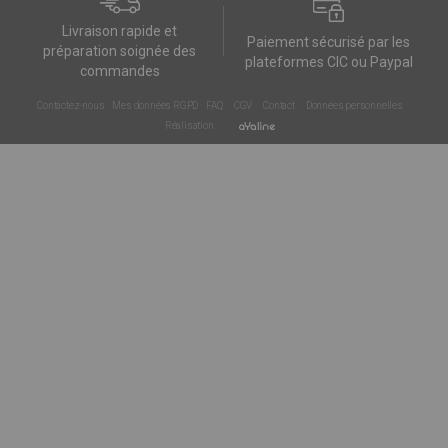
Livraison rapide et
Paiement sécurisé par les
préparation soignée des
plateformes CIC ou Paypal
commandes
Contactez-nous
Mes données RGPD
FAQ
CGV
Contact
Données personnelles
Réalisation :