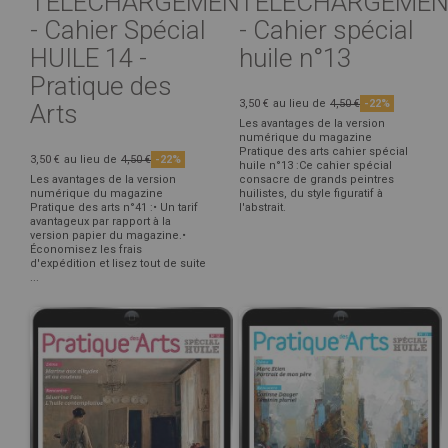
TÉLÉCHARGEMENT
TELECHARGEMEN
- Cahier Spécial
- Cahier spécial
HUILE 14 -
huile n°13
Pratique des
3,50 €
au lieu de
4,50 €
-22%
Arts
Les avantages de la version
numérique du magazine
Pratique des arts cahier spécial
3,50 €
au lieu de
4,50 €
-22%
huile n°13 :Ce cahier spécial
Les avantages de la version
consacre de grands peintres
numérique du magazine
huilistes, du style figuratif à
Pratique des arts n°41 :• Un tarif
l'abstrait.
avantageux par rapport à la
version papier du magazine.•
Économisez les frais
d'expédition et lisez tout de suite
...