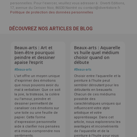
personnelles. Pour l’exercer, veuillez vous adresser à : Diverti Editions,
17, avenue du Cerisier Noir, 86530 Naintré ou contact@divertistore.fr.
Politique de protection des données personnelles
DÉCOUVREZ NOS ARTICLES DE BLOG
Beaux-arts : Art et
Beaux-arts : Aquarelle
bien-être pourquoi
vs huile quel médium
peindre et dessiner
choisir quand on
apaise l'esprit
débute
#
Beaux-arts
#
Beaux-arts
L'art offre un moyen unique
Choisir entre l'aquarelle et la
d'exprimer des émotions
peinture à l'huile peut
que nous pouvons avoir du
sembler déroutant pour les
mal à verbaliser. Que ce soit
débutants en beauxarts.
la joie, la tristesse, la colère
Chacun de ces médiums
ou l'amour, peindre et
possède des
dessiner permettent de
caractéristiques uniques qui
canaliser ces émotions sur
influencent votre style
une toile ou une feuille de
artistique et votre
papier. Cette forme
apprentissage. Dans cet
d'expression personnelle
article, nous explorerons les
aide à clarifier nos pensées
avantages et inconvénients
et à mieux comprendre nos
de l'aquarelle et de la
sentiments.
peinture à l'huile pour vous