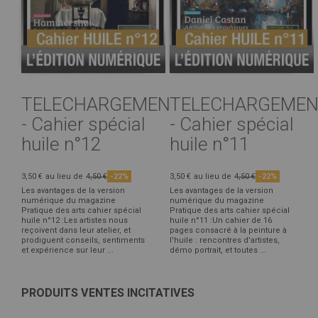
TELECHARGEMENT
TELECHARGEMEN
- Cahier spécial
- Cahier spécial
huile n°12
huile n°11
3,50 €
au lieu de
4,50 €
-22%
3,50 €
au lieu de
4,50 €
-22%
Les avantages de la version
Les avantages de la version
numérique du magazine
numérique du magazine
Pratique des arts cahier spécial
Pratique des arts cahier spécial
huile n°12 :Les artistes nous
huile n°11 :Un cahier de 16
reçoivent dans leur atelier, et
pages consacré à la peinture à
prodiguent conseils, sentiments
l'huile : rencontres d'artistes,
et expérience sur leur ...
démo portrait, et toutes ...
PRODUITS VENTES INCITATIVES