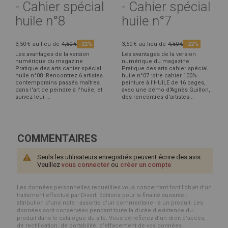
- Cahier spécial
- Cahier spécial
huile n°8
huile n°7
3,50 €
au lieu de
4,50 €
-22%
3,50 €
au lieu de
4,50 €
-22%
Les avantages de la version
Les avantages de la version
numérique du magazine
numérique du magazine
Pratique des arts cahier spécial
Pratique des arts cahier spécial
huile n°08 :Rencontrez 6 artistes
huile n°07 :otre cahier 100%
contemporains passés maîtres
peinture à l'HUILE de 16 pages,
dans l'art de peindre à l'huile, et
avec une démo d'Agnès Guillon,
suivez leur ...
des rencontres d'artistes...
COMMENTAIRES
Seuls les utilisateurs enregistrés peuvent écrire des avis.
Veuillez
vous connecter
ou
créer un compte
Les données personnelles recueillies vous concernant font l’objet d’un
traitement effectué par Diverti Editions pour la finalité suivante :
attribution d'une note - assortie d'un commentaire - à un produit. Les
données sont conservées pendant toute la durée d'existence du
produit dans le catalogue du site. Vous bénéficiez d’un droit d’accès,
de rectification, de portabilité, d’effacement de vos données