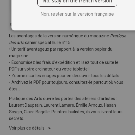
No, stay on the french version
Non, rester sur la version française
Soyez le premier à commenter ce produit
Les avantages de la version numérique du magazine
Pratique
des arts
cahier spécial huile n°15 :
• Un tarif avantageux par rapport à la version papier du
magazine.
• Économisez les frais d'expédition et lisez tout de suite le
PDF sur votre ordinateur ou votre tablette !
• Zoomez sur les images pour en découvrir tous les détails.
• Archivez le PDF pour toujours, consultez-le partout où vous
êtes…
Pratique des Arts ouvre les portes des ateliers d'artistes :
Laurent Dauptain, Laurent Lamare, Émilie Arnoux, Hasan
Saygin, Claire Barjolle. Peintres huilistes, ils vous livrent leurs
secrets.
Voir plus de détails