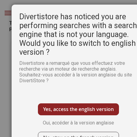
Aller
au
Chercher
Divertistore has noticed you are
contenu
TÉLÉCHARGEMENT - Cahier spécial HUILE 15 -
performing searches with a searc
Pratique des arts
engine that is not your language.
Passer
Pass
Would you like to switch to english
à
au
version ?
la
débu
fin
de
Divertistore a remarqué que vous effectuez votre
de
la
recherche via un moteur de recherche anglais.
la
Gale
Souhaitez-vous accéder à la version anglaise du site
galerie
d’im
DivertiStore ?
d’images
Yes, access the english version
Oui, accéder à la version anglaise