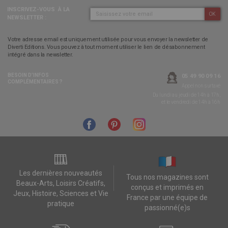
INSCRIVEZ-VOUS
À LA
OK
NEWSLETTER :
Votre adresse email est uniquement utilisée pour vous envoyer la newsletter de
Diverti Editions. Vous pouvez à tout moment utiliser le lien de désabonnement
intégré dans la newsletter.
BESOIN D’INFOS
05 49 90 09 16
COMPLÉMENTAIRES ?
Appel non surtaxé
Du lundi au jeudi de 14h à 17h,
et le vendredi de 14h à 16h
Les dernières nouveautés
Tous nos magazines sont
Beaux-Arts, Loisirs Créatifs,
conçus et imprimés en
Jeux, Histoire, Sciences et Vie
France par une équipe de
pratique
passionné(e)s