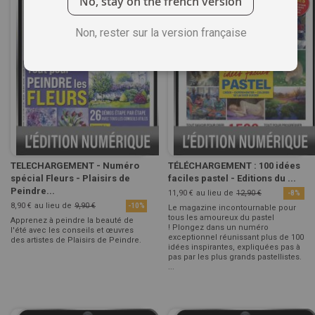
No, stay on the french version
Non, rester sur la version française
TELECHARGEMENT - Numéro
TÉLÉCHARGEMENT : 100 idées
spécial Fleurs - Plaisirs de
faciles pastel - Editions du ...
Peindre...
11,90 €
au lieu de
12,90 €
-8%
8,90 €
au lieu de
9,90 €
-10%
Le magazine incontournable pour
tous les amoureux du pastel
Apprenez à peindre la beauté de
! Plongez dans un numéro
l'été avec les conseils et œuvres
exceptionnel réunissant plus de 100
des artistes de Plaisirs de Peindre.
idées inspirantes, expliquées pas à
pas par les plus grands pastellistes.
...