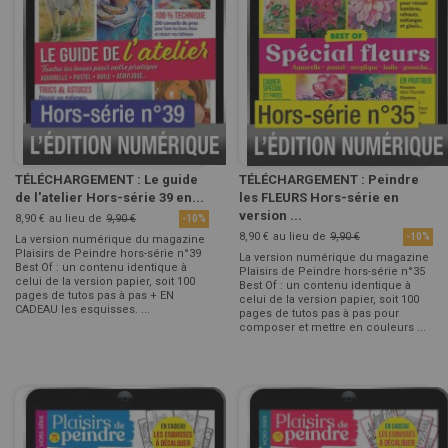
TÉLÉCHARGEMENT : Le guide
TÉLÉCHARGEMENT : Peindre
de l'atelier Hors-série 39 en...
les FLEURS Hors-série en
version ...
8,90 €
au lieu de
9,90 €
-10%
8,90 €
au lieu de
9,90 €
-10%
La version numérique du magazine
Plaisirs de Peindre hors-série n°39
La version numérique du magazine
Best Of : un contenu identique à
Plaisirs de Peindre hors-série n°35
celui de la version papier, soit 100
Best Of : un contenu identique à
pages de tutos pas à pas + EN
celui de la version papier, soit 100
CADEAU les esquisses. ...
pages de tutos pas à pas pour
composer et mettre en couleurs ...