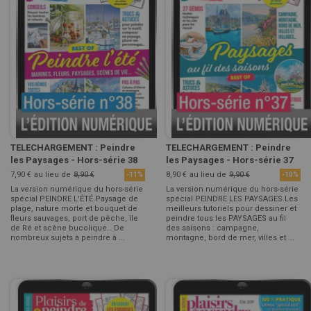
TELECHARGEMENT : Peindre
TELECHARGEMENT : Peindre
les Paysages - Hors-série 38
les Paysages - Hors-série 37
7,90 €
au lieu de
8,90 €
8,90 €
au lieu de
9,90 €
-11%
-10%
La version numérique du hors-série
La version numérique du hors-série
spécial PEINDRE L'ÉTÉ.Paysage de
spécial PEINDRE LES PAYSAGES.Les
plage, nature morte et bouquet de
meilleurs tutoriels pour dessiner et
fleurs sauvages, port de pêche, île
peindre tous les PAYSAGES au fil
de Ré et scène bucolique… De
des saisons : campagne,
nombreux sujets à peindre à ...
montagne, bord de mer, villes et ...