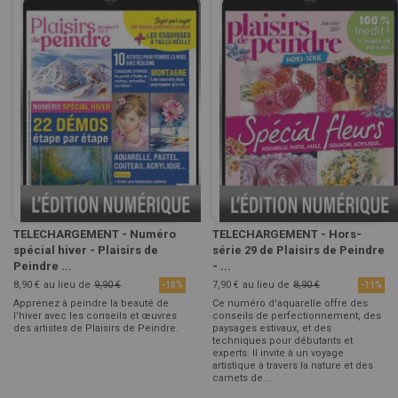
TELECHARGEMENT - Numéro
TELECHARGEMENT - Hors-
spécial hiver - Plaisirs de
série 29 de Plaisirs de Peindre
Peindre ...
- ...
8,90 €
au lieu de
9,90 €
7,90 €
au lieu de
8,90 €
-10%
-11%
Apprenez à peindre la beauté de
Ce numéro d'aquarelle offre des
l’hiver avec les conseils et œuvres
conseils de perfectionnement, des
des artistes de Plaisirs de Peindre.
paysages estivaux, et des
techniques pour débutants et
experts. Il invite à un voyage
artistique à travers la nature et des
carnets de...