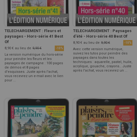
TELECHARGEMENT : Fleurs et
TELECHARGEMENT : Paysages
paysages - Hors-série 41 Best
d'été - Hors-série 40 Best Of
Of
8,90 €
au lieu de
9,90 €
-10%
8,90 €
au lieu de
9,90 €
-10%
Avec cette version numérique,
suivez les tutos pour peindre des
La version numérique du hors-série
paysages dans toutes les
pour peindre les fleurs et les
techniques : aquarelle, pastel, huile,
paysages de campagne : 100 pages
acrylique, gouache, crayons… Juste
de démos et 8 pages
après l'achat, vous recevrez un ...
d'esquisses. Juste après l'achat,
vous recevrez un e-mail avec le lien
pour ...