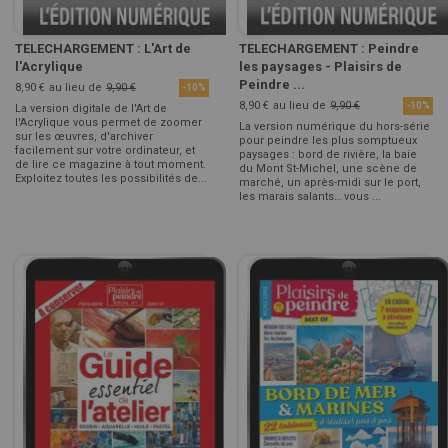
TELECHARGEMENT : L'Art de
TELECHARGEMENT : Peindre
l'Acrylique
les paysages - Plaisirs de
Peindre ...
8,90 €
au lieu de
9,90 €
-10%
8,90 €
au lieu de
9,90 €
-10%
La version digitale de l'Art de
l'Acrylique vous permet de zoomer
La version numérique du hors-série
sur les œuvres, d'archiver
pour peindre les plus somptueux
facilement sur votre ordinateur, et
paysages : bord de rivière, la baie
de lire ce magazine à tout moment.
du Mont St-Michel, une scène de
Exploitez toutes les possibilités de...
marché, un après-midi sur le port,
les marais salants… vous ...