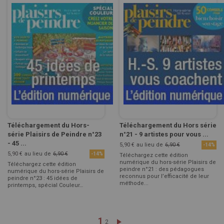
Téléchargement du Hors-
Téléchargement du Hors série
série Plaisirs de Peindre n°23
n°21 - 9 artistes pour vous ...
- 45 ...
5,90 €
au lieu de
6,90 €
-14%
5,90 €
au lieu de
6,90 €
-14%
Téléchargez cette édition
numérique du hors-série Plaisirs de
Téléchargez cette édition
peindre n°21 : des pédagogues
numérique du hors-série Plaisirs de
reconnus pour l’efficacité de leur
peindre n°23 : 45 idées de
méthode...
printemps, spécial Couleur…
Page
Vous lisez actuellement la pa
1
Page
Page
Suivant
2