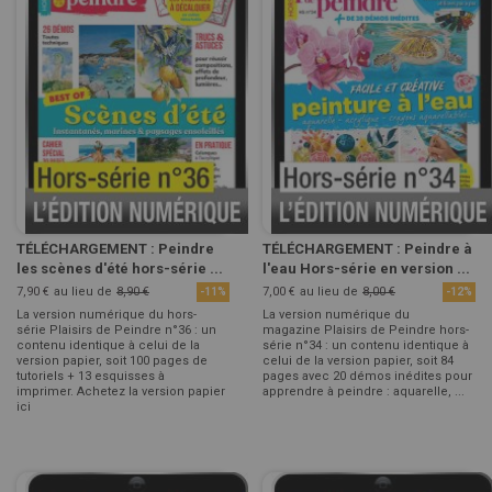
TÉLÉCHARGEMENT : Peindre
TÉLÉCHARGEMENT : Peindre à
les scènes d'été hors-série ...
l'eau Hors-série en version ...
7,90 €
au lieu de
8,90 €
7,00 €
au lieu de
8,00 €
-11%
-12%
La version numérique du hors-
La version numérique du
série Plaisirs de Peindre n°36 : un
magazine Plaisirs de Peindre hors-
contenu identique à celui de la
série n°34 : un contenu identique à
version papier, soit 100 pages de
celui de la version papier, soit 84
tutoriels + 13 esquisses à
pages avec 20 démos inédites pour
imprimer. Achetez la version papier
apprendre à peindre : aquarelle, ...
ici