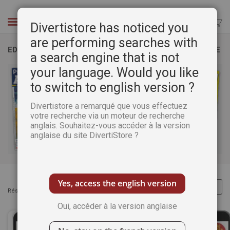
Aller
au
Chercher
Divertistore has noticed you
contenu
are performing searches with
EDITION NUMÉRIQUE HORS SÉRIES PLAISIRS DE PEINDRE
a search engine that is not
your language. Would you like
to switch to english version ?
Divertistore a remarqué que vous effectuez
votre recherche via un moteur de recherche
anglais. Souhaitez-vous accéder à la version
anglaise du site DivertiStore ?
Yes, access the english version
Résultats :
Articles
1
-
32
sur
34
Oui, accéder à la version anglaise