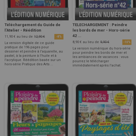
Téléchargement du Guide de
TELECHARGEMENT : Peindre
l'Atelier - Réédition
les bords de mer - Hors-série
42 ...
11,90 €
au lieu de
12,90 €
-8%
8,90 €
au lieu de
9,90 €
-10%
La version digitale de ce guide
pratique de 196 pages pour
La version numérique du hors-série
dessiner et peindre à l'aquarelle, au
pour peindre les bords de mer et
pastel, à la peinture à l'huile et à
les ambiances de vacances : vous
l'acrylique. Réédition basée sur un
pourrez le télécharger
hors-série Pratique des Arts ...
immédiatement après l'achat.