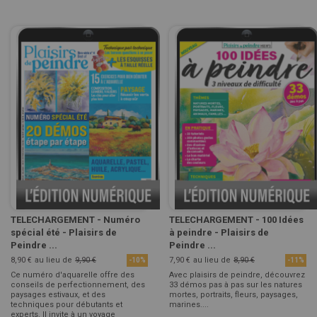
TELECHARGEMENT - Numéro
TELECHARGEMENT - 100 Idées
spécial été - Plaisirs de
à peindre - Plaisirs de
Peindre ...
Peindre ...
8,90 €
au lieu de
9,90 €
7,90 €
au lieu de
8,90 €
-10%
-11%
Ce numéro d'aquarelle offre des
Avec plaisirs de peindre, découvrez
conseils de perfectionnement, des
33 démos pas à pas sur les natures
paysages estivaux, et des
mortes, portraits, fleurs, paysages,
techniques pour débutants et
marines....
experts. Il invite à un voyage