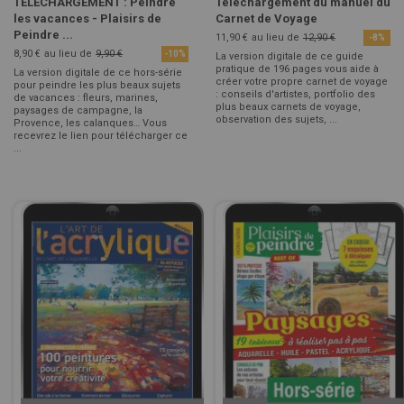
TELECHARGEMENT : Peindre
Téléchargement du manuel du
les vacances - Plaisirs de
Carnet de Voyage
Peindre ...
11,90 €
au lieu de
12,90 €
-8%
8,90 €
au lieu de
9,90 €
-10%
La version digitale de ce guide
pratique de 196 pages vous aide à
La version digitale de ce hors-série
créer votre propre carnet de voyage
pour peindre les plus beaux sujets
: conseils d'artistes, portfolio des
de vacances : fleurs, marines,
plus beaux carnets de voyage,
paysages de campagne, la
observation des sujets, ...
Provence, les calanques… Vous
recevrez le lien pour télécharger ce
...