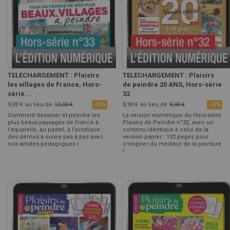
TELECHARGEMENT : Plaisirs
TELECHARGEMENT : Plaisirs
les villages de France, Hors-
de peindre 20 ANS, Hors-série
série...
32
9,00 €
au lieu de
10,00 €
8,90 €
au lieu de
9,90 €
-10%
-10%
Comment dessiner et peindre les
La version numérique du Hors-série
plus beaux paysages de France à
Plaisirs de Peindre n°32, avec un
l'aquarelle, au pastel, à l'acrylique :
contenu identique à celui de la
des démos à suivre pas à pas avec
version papier : 132 pages pour
nos artistes pédagogues !
s'inspirer du meilleur de la peinture
!