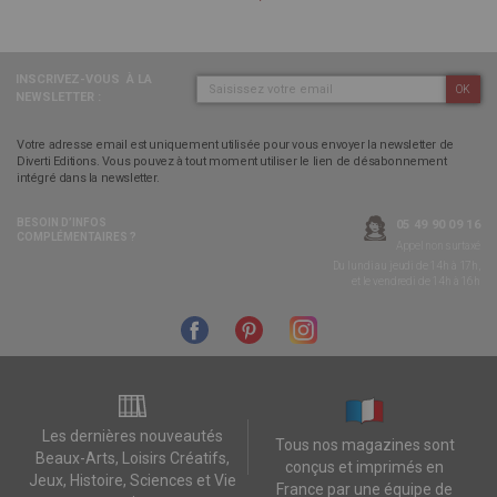
INSCRIVEZ-VOUS
À LA
OK
NEWSLETTER :
Votre adresse email est uniquement utilisée pour vous envoyer la newsletter de
Diverti Editions. Vous pouvez à tout moment utiliser le lien de désabonnement
intégré dans la newsletter.
BESOIN D’INFOS
05 49 90 09 16
COMPLÉMENTAIRES ?
Appel non surtaxé
Du lundi au jeudi de 14h à 17h,
et le vendredi de 14h à 16h
Les dernières nouveautés
Tous nos magazines sont
Beaux-Arts, Loisirs Créatifs,
conçus et imprimés en
Jeux, Histoire, Sciences et Vie
France par une équipe de