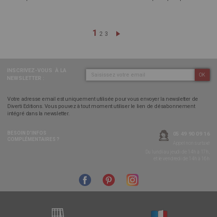
Page
Vous lisez actuellement la pag
1
Page
Page
Page
Suivant
2
3
INSCRIVEZ-VOUS
À LA
OK
NEWSLETTER :
Votre adresse email est uniquement utilisée pour vous envoyer la newsletter de
Diverti Editions. Vous pouvez à tout moment utiliser le lien de désabonnement
intégré dans la newsletter.
BESOIN D’INFOS
05 49 90 09 16
COMPLÉMENTAIRES ?
Appel non surtaxé
Du lundi au jeudi de 14h à 17h,
et le vendredi de 14h à 16h