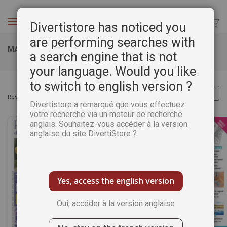
Aller
au
Chercher
Divertistore has noticed you
contenu
are performing searches with
MAGAZINE PLAISIRS DE PEINDRE
a search engine that is not
your language. Would you like
to switch to english version ?
Résultats :
Articles
1
-
32
sur
74
Divertistore a remarqué que vous effectuez
votre recherche via un moteur de recherche
anglais. Souhaitez-vous accéder à la version
anglaise du site DivertiStore ?
Yes, access the english version
Oui, accéder à la version anglaise