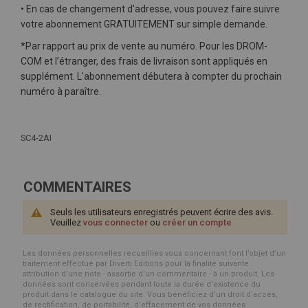
• En cas de changement d'adresse, vous pouvez faire suivre
votre abonnement GRATUITEMENT sur simple demande.
*Par rapport au prix de vente au numéro. Pour les DROM-
COM et l’étranger, des frais de livraison sont appliqués en
supplément. L'abonnement débutera à compter du prochain
numéro à paraître.
Plus
d'infos
SC4-2AI
COMMENTAIRES
Seuls les utilisateurs enregistrés peuvent écrire des avis.
Veuillez
vous connecter
ou
créer un compte
Les données personnelles recueillies vous concernant font l’objet d’un
traitement effectué par Diverti Editions pour la finalité suivante :
attribution d'une note - assortie d'un commentaire - à un produit. Les
données sont conservées pendant toute la durée d'existence du
produit dans le catalogue du site. Vous bénéficiez d’un droit d’accès,
de rectification, de portabilité, d’effacement de vos données