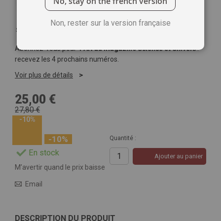
No, stay on the french version
Non, rester sur la version française
Soyez le premier à commenter ce produit
Abonnez-vous pour
1 AN au magazine
Science et Univers
:
recevez les 4 prochains numéros.
Voir plus de détails
25,00 €
27,80 €
-10%
-10%
Quantité :
En stock
Ajouter au panier
M’avertir quand le prix baisse
Email
DESCRIPTION DU PRODUIT