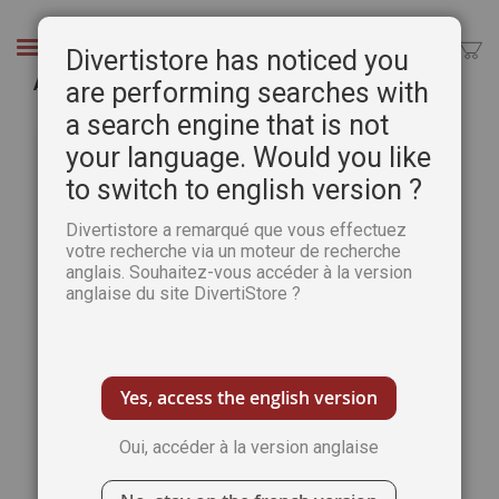
Aller
au
Chercher
Divertistore has noticed you
contenu
Abonnement 1 AN Science et Univers
are performing searches with
a search engine that is not
Passer
Pass
à
au
your language. Would you like
la
débu
to switch to english version ?
fin
de
de
la
Divertistore a remarqué que vous effectuez
la
Gale
votre recherche via un moteur de recherche
galerie
d’im
anglais. Souhaitez-vous accéder à la version
d’images
anglaise du site DivertiStore ?
Yes, access the english version
Oui, accéder à la version anglaise