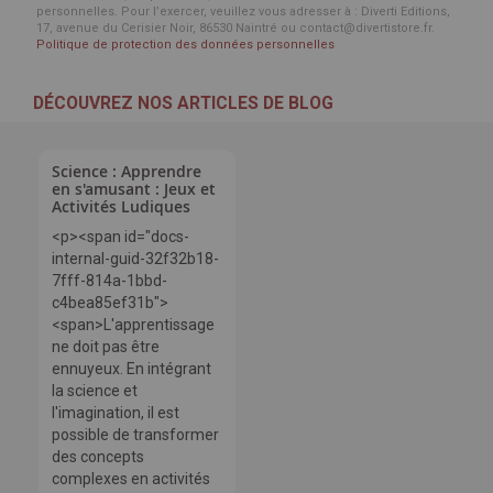
personnelles. Pour l’exercer, veuillez vous adresser à : Diverti Editions,
17, avenue du Cerisier Noir, 86530 Naintré ou contact@divertistore.fr.
Politique de protection des données personnelles
DÉCOUVREZ NOS ARTICLES DE BLOG
Science : Apprendre
en s'amusant : Jeux et
Activités Ludiques
<p><span id="docs-
internal-guid-32f32b18-
7fff-814a-1bbd-
c4bea85ef31b">
<span>L'apprentissage
ne doit pas être
ennuyeux. En intégrant
la science et
l'imagination, il est
possible de transformer
des concepts
complexes en activités