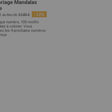
oriage Mandalas
e
-12%
€
au lieu de
24,80 €
que numéro, 100 motifs
as à colorier. Vous
rez les 4 prochains numéros
vous.