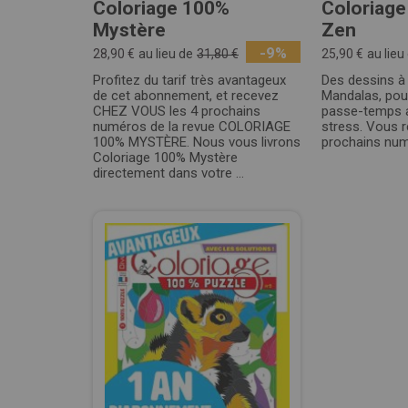
Coloriage 100%
Coloriage
Mystère
Zen
-9%
28,90 €
au lieu de
31,80 €
25,90 €
au lieu
Profitez du tarif très avantageux
Des dessins à
de cet abonnement, et recevez
Mandalas, pou
CHEZ VOUS les 4 prochains
passe-temps a
numéros de la revue COLORIAGE
stress. Vous r
100% MYSTÈRE. Nous vous livrons
prochains num
Coloriage 100% Mystère
directement dans votre ...