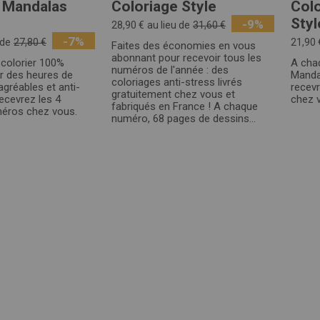
 Mandalas
Coloriage Style
Col
Styl
-9%
28,90 €
au lieu de
31,60 €
-7%
 de
27,80 €
21,90 
Faites des économies en vous
abonnant pour recevoir tous les
 colorier 100%
A cha
numéros de l'année : des
r des heures de
Mandal
coloriages anti-stress livrés
gréables et anti-
recev
gratuitement chez vous et
ecevrez les 4
chez 
fabriqués en France ! A chaque
éros chez vous.
numéro, 68 pages de dessins...