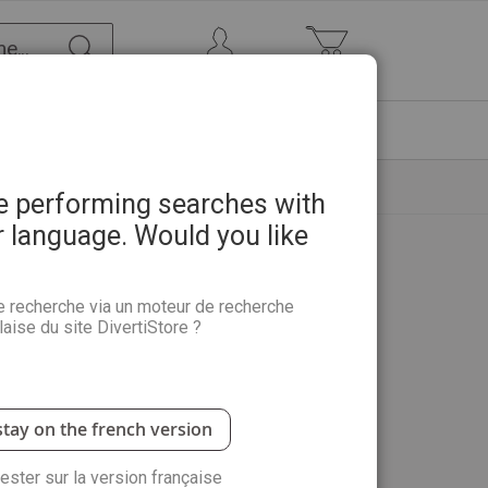
Chercher
Mon Compte
Mon panier
ETRE
PROMOTIONS
ABONNEMENTS
re performing searches with
r language. Would you like
e recherche via un moteur de recherche
aise du site DivertiStore ?
stay on the french version
rester sur la version française