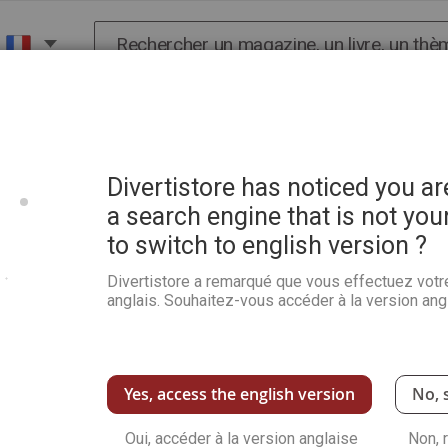
Chercher
X
HISTOIRE
SCIENCES
POP CULTURE ET BIEN-
 in France !
Coloriage anti-stress
Divertistore has noticed you a
a search engine that is not you
STRESS
to switch to english version ?
 PROCHE ?
Divertistore a remarqué que vous effectuez votr
anglais. Souhaitez-vous accéder à la version angl
ous, puis :
s avez déjà un
compte
net d'adresses
".
otre ami(e)
Yes, access the english version
No, 
ionnant son adresse…
Oui, accéder à la version anglaise
Non, 