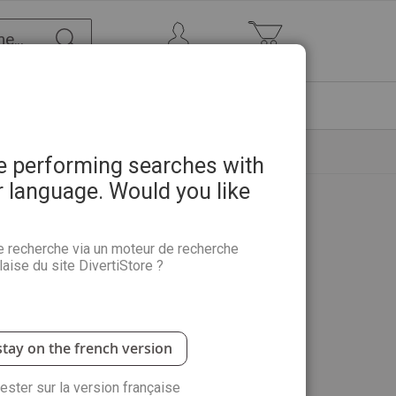
Chercher
Mon Compte
Mon panier
ETRE
PROMOTIONS
ABONNEMENTS
re performing searches with
r language. Would you like
e recherche via un moteur de recherche
aise du site DivertiStore ?
stay on the french version
rester sur la version française