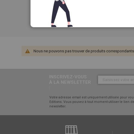
juin 2020 inclus
sur une sélection d'abonnement
Ces offres ne sont pas cumulables avec le
abonnements"
Nous ne pouvons pas trouver de produits correspondants à
INSCRIVEZ-VOUS
À LA NEWSLETTER
:
Votre adresse email est uniquement utilisée pour vous
Editions. Vous pouvez à tout moment utiliser le lien
newsletter.