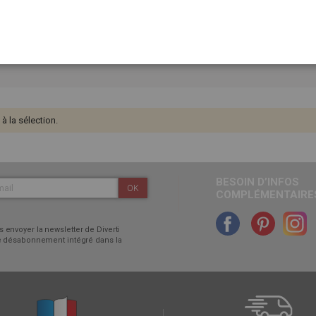
,
s aux magazines.
 code promo "-10% sur les
 la sélection.
BESOIN D’INFOS
OK
COMPLÉMENTAIRES
 envoyer la newsletter de Diverti
 de désabonnement intégré dans la