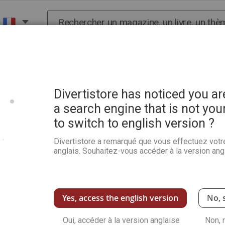
Chercher
X
HISTOIRE
SCIENCES
POP CULTURE ET BIEN-
Divertistore has noticed you a
a search engine that is not you
S PDA
to switch to english version ?
Divertistore a remarqué que vous effectuez votr
anglais. Souhaitez-vous accéder à la version angl
Yes, access the english version
No, 
SH
Oui, accéder à la version anglaise
Non, 
es jusqu'au dimanche 7