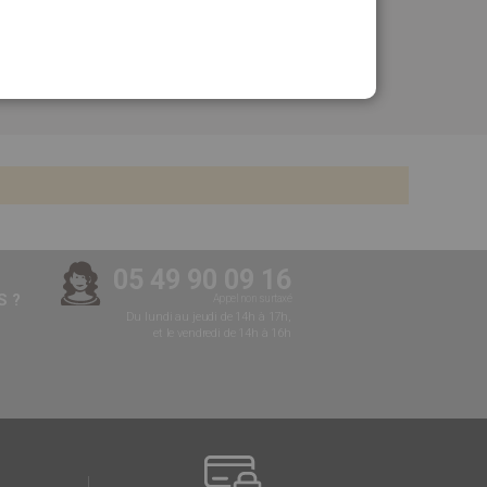
05 49 90 09 16
 ?
Appel non surtaxé
Du lundi au jeudi de 14h à 17h,
et le vendredi de 14h à 16h