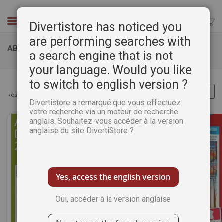
Aller
au
Chercher
Divertistore has noticed you
contenu
are performing searches with
ABONNEMENTS FÊTE DES MÈRES
a search engine that is not
your language. Would you like
to switch to english version ?
Résultats :
Articles
1
-
32
sur
85
Divertistore a remarqué que vous effectuez
votre recherche via un moteur de recherche
anglais. Souhaitez-vous accéder à la version
anglaise du site DivertiStore ?
Yes, access the english version
Oui, accéder à la version anglaise