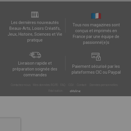
Les dernières nouveautés
Tous nos magazines sont
Beaux-Arts, Loisirs Créatifs,
conçus et imprimés en
Jeux, Histoire, Sciences et Vie
France par une équipe de
pratique
passionné(e)s
Livraison rapide et
Paiement sécurisé par les
préparation soignée des
plateformes CIC ou Paypal
commandes
Contactez-nous
Mes données RGPD
FAQ
CGV
Contact
Données personnelles
Réalisation :