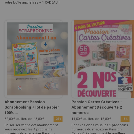
votre boîte aux lettres + 1 CADEAU !
Abonnement Passion
Passion Cartes Créatives -
Scrapbooking + lot de papier
Abonnement Découverte 2
100% ...
numéros
32,80 €
au lieu de
43,80 €
14,50 €
au lieu de
15,80 €
-25%
-8%
En souscrivant à cet abonnement,
Recevez chez vous les 2 prochains
vous recevrez les 4 prochains
numéros du magazine Passion
numéros du magazine Passion
Cartes Créatives : c'est le meilleur