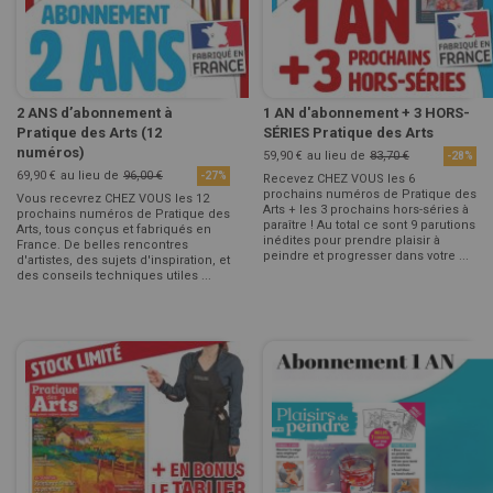
2 ANS d’abonnement à
1 AN d'abonnement + 3 HORS-
Pratique des Arts (12
SÉRIES Pratique des Arts
numéros)
59,90 €
au lieu de
83,70 €
-28%
69,90 €
au lieu de
96,00 €
-27%
Recevez CHEZ VOUS les 6
prochains numéros de Pratique des
Vous recevrez CHEZ VOUS les 12
Arts + les 3 prochains hors-séries à
prochains numéros de Pratique des
paraître ! Au total ce sont 9 parutions
Arts, tous conçus et fabriqués en
inédites pour prendre plaisir à
France. De belles rencontres
peindre et progresser dans votre ...
d'artistes, des sujets d'inspiration, et
des conseils techniques utiles ...