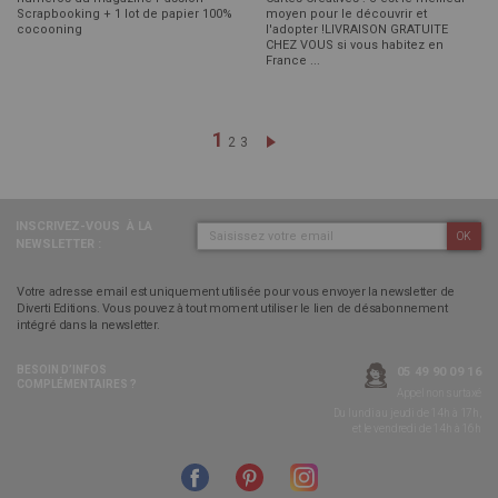
Scrapbooking + 1 lot de papier 100%
moyen pour le découvrir et
cocooning
l'adopter !LIVRAISON GRATUITE
CHEZ VOUS si vous habitez en
France ...
Page
Vous lisez actuellement la pag
1
Page
Page
Page
Suivant
2
3
INSCRIVEZ-VOUS
À LA
OK
NEWSLETTER :
Votre adresse email est uniquement utilisée pour vous envoyer la newsletter de
Diverti Editions. Vous pouvez à tout moment utiliser le lien de désabonnement
intégré dans la newsletter.
BESOIN D’INFOS
05 49 90 09 16
COMPLÉMENTAIRES ?
Appel non surtaxé
Du lundi au jeudi de 14h à 17h,
et le vendredi de 14h à 16h