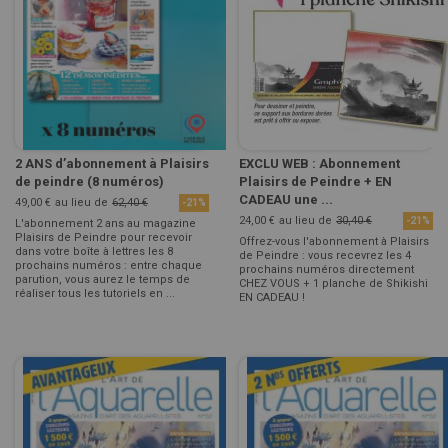
2 ANS d’abonnement à Plaisirs
EXCLU WEB : Abonnement
de peindre (8 numéros)
Plaisirs de Peindre + EN
CADEAU une ...
49,00 €
au lieu de
62,40 €
-21%
24,00 €
au lieu de
30,40 €
-21%
L'abonnement 2 ans au magazine
Plaisirs de Peindre pour recevoir
Offrez-vous l'abonnement à Plaisirs
dans votre boîte à lettres les 8
de Peindre : vous recevrez les 4
prochains numéros : entre chaque
prochains numéros directement
parution, vous aurez le temps de
CHEZ VOUS + 1 planche de Shikishi
réaliser tous les tutoriels en ...
EN CADEAU !