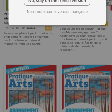
No, stay on the french version
Non, rester sur la version française
Pratique des Arts -
Abonnement DÉCOUVERTE 3
Abonnement Découverte 2
numéros Pratique des Arts
numéros
22,00 €
au lieu de
24,00 €
-8%
9,90 €
au lieu de
15,00 €
-34%
Vous souhaitez découvrir Pratique
des Arts sans engagement ?
Faites vous plaisir à petit prix et sans
Abonnez-vous pour recevoir les 3
engagement. Recevez chez vous
prochains numéros à petit prix, soit
les 2 prochains numéros du
6 mois de lecture. À la fin de la
magazine Pratique des Arts.
période de découverte, la
rédaction...