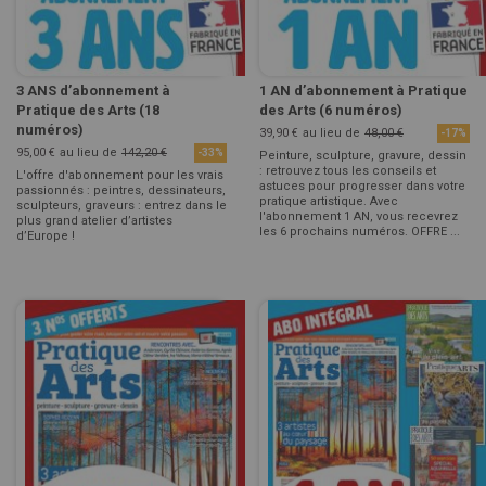
3 ANS d’abonnement à
1 AN d’abonnement à Pratique
Pratique des Arts (18
des Arts (6 numéros)
numéros)
39,90 €
au lieu de
48,00 €
-17%
95,00 €
au lieu de
142,20 €
-33%
Peinture, sculpture, gravure, dessin
: retrouvez tous les conseils et
L'offre d'abonnement pour les vrais
astuces pour progresser dans votre
passionnés : peintres, dessinateurs,
pratique artistique. Avec
sculpteurs, graveurs : entrez dans le
l'abonnement 1 AN, vous recevrez
plus grand atelier d’artistes
les 6 prochains numéros. OFFRE ...
d’Europe !