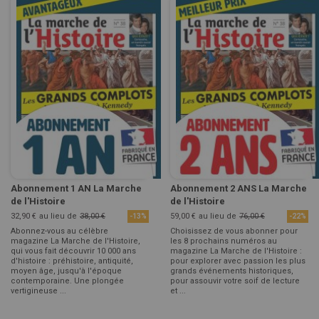
Abonnement 1 AN La Marche
Abonnement 2 ANS La Marche
de l'Histoire
de l'Histoire
32,90 €
au lieu de
38,00 €
59,00 €
au lieu de
76,00 €
-13%
-22%
Abonnez-vous au célèbre
Choisissez de vous abonner pour
magazine La Marche de l'Histoire,
les 8 prochains numéros au
qui vous fait découvrir 10 000 ans
magazine La Marche de l'Histoire :
d'histoire : préhistoire, antiquité,
pour explorer avec passion les plus
moyen âge, jusqu'à l'époque
grands événements historiques,
contemporaine. Une plongée
pour assouvir votre soif de lecture
vertigineuse ...
et ...