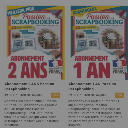
Abonnement 2 ANS Passion
Abonnement 1 AN Passion
Scrapbooking
Scrapbooking
49,90 €
au lieu de
65,60 €
29,90 €
au lieu de
32,80 €
-24%
-9%
Recevez les 8 prochains numéros
Abonnez-vous pour 4 numéros (1
CHEZ VOUS ! Abonnez-vous pour 2
an) au magazine Passion
ANS au magazine Passion
Scrapbooking : tous les 3 mois, le
Scrapbooking. C'est un numéro
nouveau numéro est déposé dans
tous les 3 mois, ce qui vous laisse
votre boîte aux lettre, et c'est à vous
le temps de réaliser vos plus belles
de créer vos propres modèles
créations...
inspirés ...