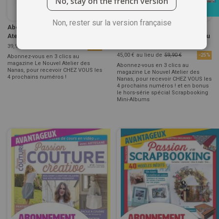
No, stay on the french version
Non, rester sur la version française
Abonnement 1 AN Le Nouvel
Abonnement 1 AN Le Nouvel
Atelier des Nanas
Atelier des Nanas - En cadeau
le ...
39,90 €
au lieu de
51,60 €
-23%
45,00 €
au lieu de
59,90 €
-25%
Abonnez-vous en 3 clics au
magazine Le Nouvel Atelier des
Abonnez-vous en 3 clics au
Nanas, pour recevoir CHEZ VOUS les
magazine Le Nouvel Atelier des
4 prochains numéros !
Nanas, pour recevoir CHEZ VOUS les
4 prochains numéros ! et en bonus
le hors-série spécial Scrapbooking
Mini-Albums