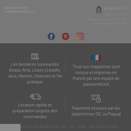
BESOIN D’INFOS
05 49 90 09 16
COMPLÉMENTAIRES ?
Appel non surtaxé
Du lundi au jeudi de 14h à 17h,
et le vendredi de 14h à 16h
Les dernières nouveautés
Tous nos magazines sont
Beaux-Arts, Loisirs Créatifs,
conçus et imprimés en
Jeux, Histoire, Sciences et Vie
France par une équipe de
pratique
passionné(e)s
Livraison rapide et
Paiement sécurisé par les
préparation soignée des
plateformes CIC ou Paypal
commandes
Contactez-nous
Mes données RGPD
FAQ
CGV
Contact
Données personnelles