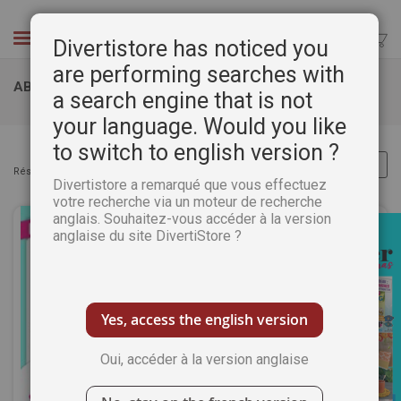
Aller
au
Chercher
Divertistore has noticed you
contenu
are performing searches with
ABONNEMENTS DIY
a search engine that is not
your language. Would you like
to switch to english version ?
Résultats :
5
articles
Divertistore a remarqué que vous effectuez
votre recherche via un moteur de recherche
anglais. Souhaitez-vous accéder à la version
anglaise du site DivertiStore ?
Yes, access the english version
Oui, accéder à la version anglaise