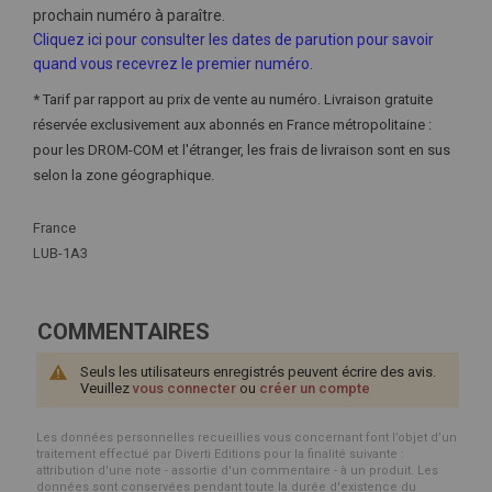
prochain numéro à paraître.
Cliquez ici pour consulter les dates de parution pour savoir
quand vous recevrez le premier numéro.
* Tarif par rapport au prix de vente au numéro. Livraison gratuite
réservée exclusivement aux abonnés en France métropolitaine :
pour les DROM-COM et l'étranger, les frais de livraison sont en sus
selon la zone géographique.
Plus
France
d'infos
LUB-1A3
COMMENTAIRES
Seuls les utilisateurs enregistrés peuvent écrire des avis.
Veuillez
vous connecter
ou
créer un compte
Les données personnelles recueillies vous concernant font l’objet d’un
traitement effectué par Diverti Editions pour la finalité suivante :
attribution d'une note - assortie d'un commentaire - à un produit. Les
données sont conservées pendant toute la durée d'existence du