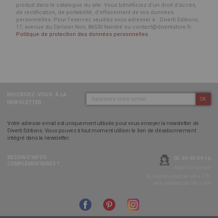
produit dans le catalogue du site. Vous bénéficiez d’un droit d’accès,
de rectification, de portabilité, d’effacement de vos données
personnelles. Pour l’exercer, veuillez vous adresser à : Diverti Editions,
17, avenue du Cerisier Noir, 86530 Naintré ou contact@divertistore.fr.
Politique de protection des données personnelles
INSCRIVEZ-VOUS
À LA
OK
NEWSLETTER :
Votre adresse email est uniquement utilisée pour vous envoyer la newsletter de
Diverti Editions. Vous pouvez à tout moment utiliser le lien de désabonnement
intégré dans la newsletter.
BESOIN D’INFOS
05 49 90 09 16
COMPLÉMENTAIRES ?
Appel non surtaxé
Du lundi au jeudi de 14h à 17h,
et le vendredi de 14h à 16h