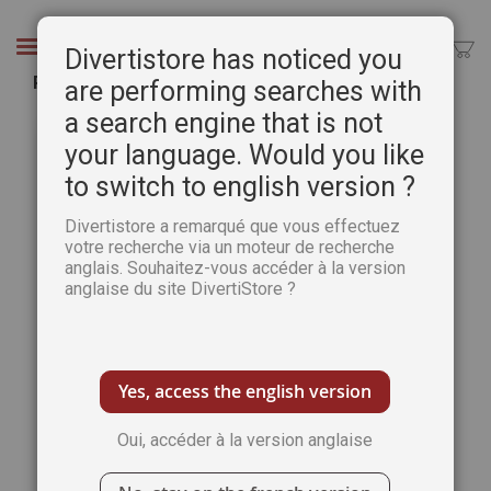
Aller
au
Chercher
Divertistore has noticed you
contenu
Points à Relier Serenity découverte 2 numéros
are performing searches with
a search engine that is not
Passer
Pass
à
au
your language. Would you like
la
débu
to switch to english version ?
fin
de
de
la
Divertistore a remarqué que vous effectuez
la
Gale
votre recherche via un moteur de recherche
galerie
d’im
anglais. Souhaitez-vous accéder à la version
d’images
anglaise du site DivertiStore ?
Yes, access the english version
Oui, accéder à la version anglaise