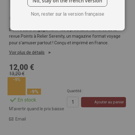
No, stay on the french version
Non, rester sur la version française
Soyez le premier à commenter ce produit
L'offre sans engagement : les 2 prochains numéros de la
revue Points à Relier Serenity, un magazine format voyage
pour s'amuser partout ! Conçu et imprimé en France.
Voir plus de détails
12,00 €
13,20 €
-9%
-9%
Quantité :
En stock
Ajouter au panier
M’avertir quand le prix baisse
Email