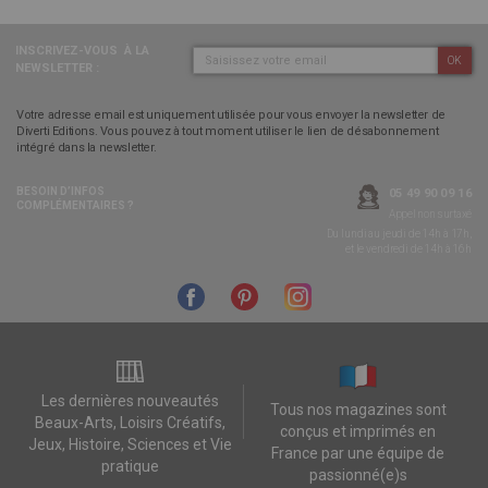
INSCRIVEZ-VOUS
À LA
OK
NEWSLETTER :
Votre adresse email est uniquement utilisée pour vous envoyer la newsletter de
Diverti Editions. Vous pouvez à tout moment utiliser le lien de désabonnement
intégré dans la newsletter.
BESOIN D’INFOS
05 49 90 09 16
COMPLÉMENTAIRES ?
Appel non surtaxé
Du lundi au jeudi de 14h à 17h,
et le vendredi de 14h à 16h
Les dernières nouveautés
Tous nos magazines sont
Beaux-Arts, Loisirs Créatifs,
conçus et imprimés en
Jeux, Histoire, Sciences et Vie
France par une équipe de
pratique
passionné(e)s