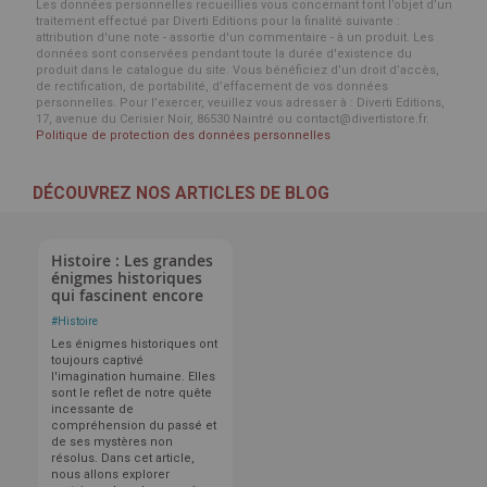
Les données personnelles recueillies vous concernant font l’objet d’un
traitement effectué par Diverti Editions pour la finalité suivante :
attribution d'une note - assortie d'un commentaire - à un produit. Les
données sont conservées pendant toute la durée d'existence du
produit dans le catalogue du site. Vous bénéficiez d’un droit d’accès,
de rectification, de portabilité, d’effacement de vos données
personnelles. Pour l’exercer, veuillez vous adresser à : Diverti Editions,
17, avenue du Cerisier Noir, 86530 Naintré ou contact@divertistore.fr.
Politique de protection des données personnelles
DÉCOUVREZ NOS ARTICLES DE BLOG
Histoire : Les grandes
énigmes historiques
qui fascinent encore
#
Histoire
Les énigmes historiques ont
toujours captivé
l'imagination humaine. Elles
sont le reflet de notre quête
incessante de
compréhension du passé et
de ses mystères non
résolus. Dans cet article,
nous allons explorer