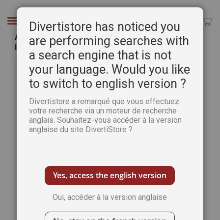
Aller
au
Chercher
Divertistore has noticed you
contenu
Abonnement DECOUVERTE La Marche de
are performing searches with
l'Histoire - 2 numéros
a search engine that is not
Passer
Pass
your language. Would you like
à
au
to switch to english version ?
la
débu
fin
de
Divertistore a remarqué que vous effectuez
de
la
votre recherche via un moteur de recherche
la
Gale
anglais. Souhaitez-vous accéder à la version
galerie
d’im
anglaise du site DivertiStore ?
d’images
Yes, access the english version
Oui, accéder à la version anglaise