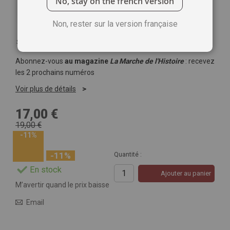
No, stay on the french version
Non, rester sur la version française
Soyez le premier à commenter ce produit
Abonnez-vous
au magazine
La Marche de l'Histoire
: recevez
les 2 prochains numéros
Voir plus de détails
17,00 €
19,00 €
-11%
-11%
Quantité :
En stock
Ajouter au panier
M’avertir quand le prix baisse
Email