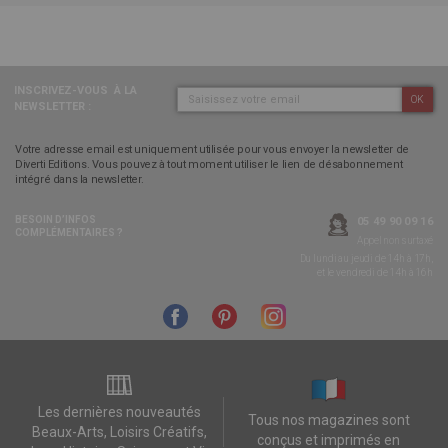
INSCRIVEZ-VOUS
À LA
OK
NEWSLETTER :
Votre adresse email est uniquement utilisée pour vous envoyer la newsletter de
Diverti Editions. Vous pouvez à tout moment utiliser le lien de désabonnement
intégré dans la newsletter.
BESOIN D’INFOS
05 49 90 09 16
COMPLÉMENTAIRES ?
Appel non surtaxé
Du lundi au jeudi de 14h à 17h,
et le vendredi de 14h à 16h
Les dernières nouveautés
Tous nos magazines sont
Beaux-Arts, Loisirs Créatifs,
conçus et imprimés en