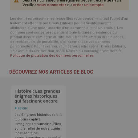
Seuls les utilisateurs enregistrés peuvent écrire des avis.
Veuillez
vous connecter
ou
créer un compte
Les données personnelles recueillies vous concernant font l’objet d’un
traitement effectué par Diverti Editions pour la finalité suivante :
attribution d'une note - assortie d'un commentaire - à un produit. Les
données sont conservées pendant toute la durée d'existence du
produit dans le catalogue du site. Vous bénéficiez d’un droit d’accès,
de rectification, de portabilité, d’effacement de vos données
personnelles. Pour l’exercer, veuillez vous adresser à : Diverti Editions,
17, avenue du Cerisier Noir, 86530 Naintré ou contact@divertistore.fr.
Politique de protection des données personnelles
DÉCOUVREZ NOS ARTICLES DE BLOG
Histoire : Les grandes
énigmes historiques
qui fascinent encore
#
Histoire
Les énigmes historiques ont
toujours captivé
l'imagination humaine. Elles
sont le reflet de notre quête
incessante de
compréhension du passé et