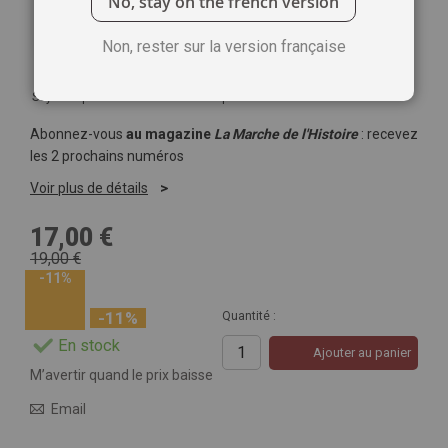
No, stay on the french version
Non, rester sur la version française
Soyez le premier à commenter ce produit
Abonnez-vous
au magazine
La Marche de l'Histoire
: recevez
les 2 prochains numéros
Voir plus de détails
17,00 €
19,00 €
-11%
-11%
Quantité :
En stock
Ajouter au panier
M’avertir quand le prix baisse
Email