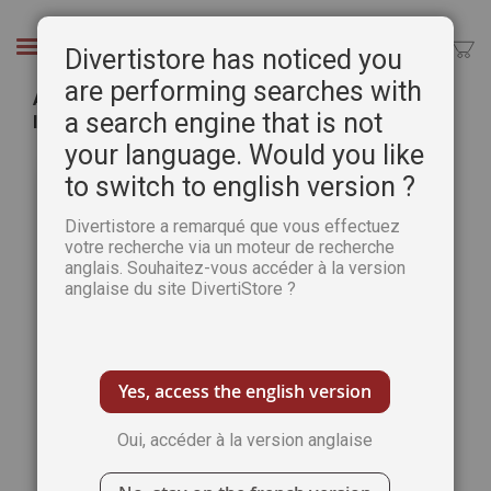
Aller
au
Chercher
Divertistore has noticed you
contenu
are performing searches with
Abonnement DECOUVERTE La Marche de
a search engine that is not
l'Histoire - 2 numéros
your language. Would you like
Passer
Pass
à
to switch to english version ?
au
la
débu
fin
de
Divertistore a remarqué que vous effectuez
de
votre recherche via un moteur de recherche
la
anglais. Souhaitez-vous accéder à la version
la
Gale
anglaise du site DivertiStore ?
galerie
d’im
d’images
Yes, access the english version
Oui, accéder à la version anglaise