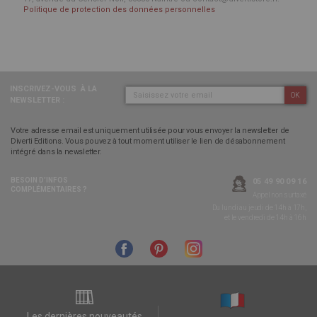
Politique de protection des données personnelles
INSCRIVEZ-VOUS
À LA
OK
NEWSLETTER :
Votre adresse email est uniquement utilisée pour vous envoyer la newsletter de
Diverti Editions. Vous pouvez à tout moment utiliser le lien de désabonnement
intégré dans la newsletter.
BESOIN D’INFOS
05 49 90 09 16
COMPLÉMENTAIRES ?
Appel non surtaxé
Du lundi au jeudi de 14h à 17h,
et le vendredi de 14h à 16h
Les dernières nouveautés