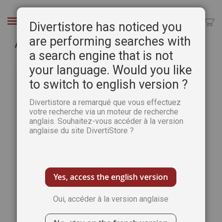
Aller
au
Chercher
Divertistore has noticed you
contenu
are performing searches with
Abonnement 1 AN La Marche de l'Histoire
a search engine that is not
Passer
Pass
your language. Would you like
à
au
la
débu
to switch to english version ?
fin
de
de
la
Divertistore a remarqué que vous effectuez
la
Gale
votre recherche via un moteur de recherche
galerie
anglais. Souhaitez-vous accéder à la version
d’im
anglaise du site DivertiStore ?
d’images
Yes, access the english version
Oui, accéder à la version anglaise