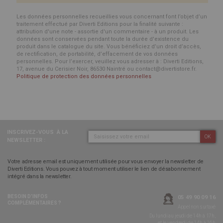
Les données personnelles recueillies vous concernant font l’objet d’un
traitement effectué par Diverti Editions pour la finalité suivante :
attribution d'une note - assortie d'un commentaire - à un produit. Les
données sont conservées pendant toute la durée d'existence du
produit dans le catalogue du site. Vous bénéficiez d’un droit d’accès,
de rectification, de portabilité, d’effacement de vos données
personnelles. Pour l’exercer, veuillez vous adresser à : Diverti Editions,
17, avenue du Cerisier Noir, 86530 Naintré ou contact@divertistore.fr.
Politique de protection des données personnelles
INSCRIVEZ-VOUS
À LA
OK
NEWSLETTER :
Votre adresse email est uniquement utilisée pour vous envoyer la newsletter de
Diverti Editions. Vous pouvez à tout moment utiliser le lien de désabonnement
intégré dans la newsletter.
BESOIN D’INFOS
05 49 90 09 16
COMPLÉMENTAIRES ?
Appel non surtaxé
Du lundi au jeudi de 14h à 17h,
et le vendredi de 14h à 16h