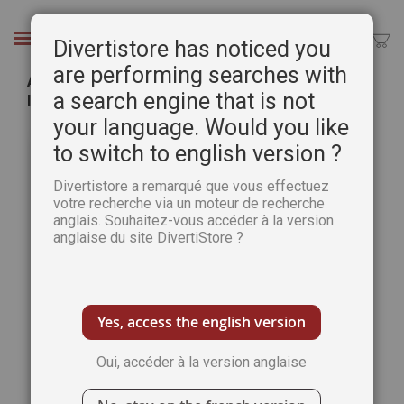
Aller
au
Chercher
Divertistore has noticed you
contenu
are performing searches with
Abonnement 1 AN Les grandes Énigmes de
a search engine that is not
l'Histoire
your language. Would you like
Passer
Pass
à
to switch to english version ?
au
la
débu
fin
de
Divertistore a remarqué que vous effectuez
de
votre recherche via un moteur de recherche
la
anglais. Souhaitez-vous accéder à la version
la
Gale
anglaise du site DivertiStore ?
galerie
d’im
d’images
Yes, access the english version
Oui, accéder à la version anglaise