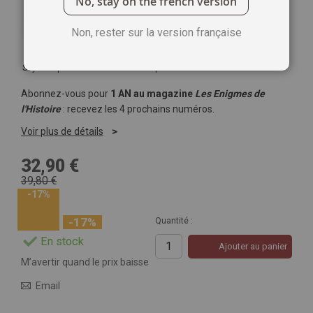
No, stay on the french version
Non, rester sur la version française
Soyez le premier à commenter ce produit
Abonnez-vous pour
1 AN au magazine
Les Enigmes de
l'Histoire
: recevez les 4 prochains numéros.
Voir plus de détails
32,90 €
39,80 €
-17%
-17%
Quantité :
En stock
Ajouter au panier
M’avertir quand le prix baisse
Email