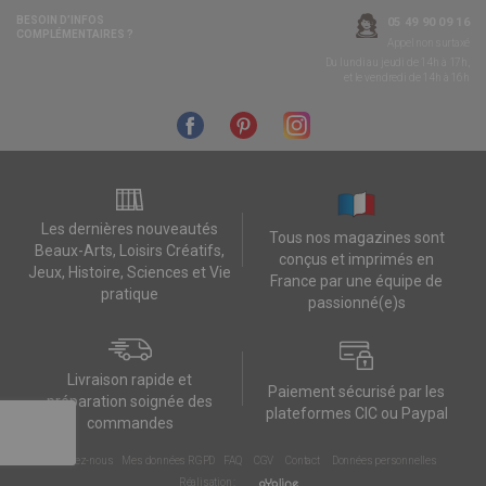
BESOIN D’INFOS
05 49 90 09 16
COMPLÉMENTAIRES ?
Appel non surtaxé
Du lundi au jeudi de 14h à 17h,
et le vendredi de 14h à 16h
Les dernières nouveautés
Tous nos magazines sont
Beaux-Arts, Loisirs Créatifs,
conçus et imprimés en
Jeux, Histoire, Sciences et Vie
France par une équipe de
pratique
passionné(e)s
Livraison rapide et
Paiement sécurisé par les
préparation soignée des
plateformes CIC ou Paypal
commandes
Contactez-nous
Mes données RGPD
FAQ
CGV
Contact
Données personnelles
Réalisation :