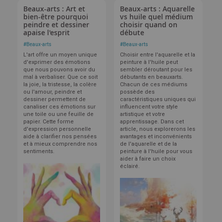
Beaux-arts : Art et
Beaux-arts : Aquarelle
bien-être pourquoi
vs huile quel médium
peindre et dessiner
choisir quand on
apaise l'esprit
débute
#
Beaux-arts
#
Beaux-arts
L'art offre un moyen unique
Choisir entre l'aquarelle et la
d'exprimer des émotions
peinture à l'huile peut
que nous pouvons avoir du
sembler déroutant pour les
mal à verbaliser. Que ce soit
débutants en beauxarts.
la joie, la tristesse, la colère
Chacun de ces médiums
ou l'amour, peindre et
possède des
dessiner permettent de
caractéristiques uniques qui
canaliser ces émotions sur
influencent votre style
une toile ou une feuille de
artistique et votre
papier. Cette forme
apprentissage. Dans cet
d'expression personnelle
article, nous explorerons les
aide à clarifier nos pensées
avantages et inconvénients
et à mieux comprendre nos
de l'aquarelle et de la
sentiments.
peinture à l'huile pour vous
aider à faire un choix
éclairé.