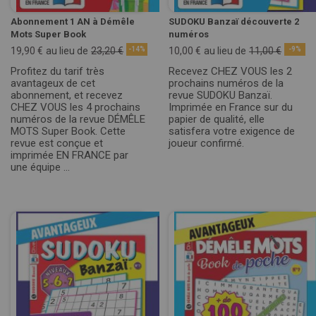
Abonnement 1 AN à Démêle
SUDOKU Banzaï découverte 2
Mots Super Book
numéros
19,90 €
au lieu de
23,20 €
-14%
10,00 €
au lieu de
11,00 €
-9%
Profitez du tarif très
Recevez CHEZ VOUS les 2
avantageux de cet
prochains numéros de la
abonnement, et recevez
revue SUDOKU Banzaï.
CHEZ VOUS les 4 prochains
Imprimée en France sur du
numéros de la revue DÉMÊLE
papier de qualité, elle
MOTS Super Book. Cette
satisfera votre exigence de
revue est conçue et
joueur confirmé.
imprimée EN FRANCE par
une équipe ...