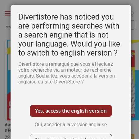
Aller
au
Chercher
Divertistore has noticed you
contenu
are performing searches with
Résultats :
Articles
65
-
92
sur
92
a search engine that is not
your language. Would you like
to switch to english version ?
Divertistore a remarqué que vous effectuez
votre recherche via un moteur de recherche
anglais. Souhaitez-vous accéder à la version
anglaise du site DivertiStore ?
Yes, access the english version
Oui, accéder à la version anglaise
Abonnement 1 AN à Mots à
Abonnement 1 AN à Mots à
Démêler MAX
Démêler MAX
22,00 €
au lieu de
26,40 €
-17%
22,90 €
au lieu de
26,40 €
-13%