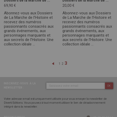
Dossiers de la Marche de ...
Dossiers de la Marche de ...
69,90 €
20,00 €
Abonnez-vous aux Dossiers
Abonnez-vous aux Dossiers
de La Marche de l’Histoire et
de La Marche de l’Histoire et
recevez des numéros
recevez des numéros
passionnants consacrés aux
passionnants consacrés aux
grands événements, aux
grands événements, aux
personnages marquants et
personnages marquants et
aux secrets de l’Histoire. Une
aux secrets de l’Histoire. Une
collection idéale ...
collection idéale ...
Page
Vous lisez actuellement
3
Page
Précédent
Page
Page
1
2
INSCRIVEZ-VOUS
À LA
OK
NEWSLETTER :
Votre adresse email est uniquement utilisée pour vous envoyer la newsletter de
Diverti Editions. Vous pouvez à tout moment utiliser le lien de désabonnement
intégré dans la newsletter.