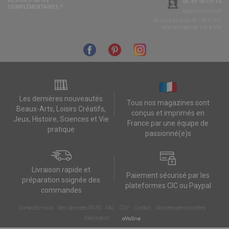
BESOIN D’INFOS
05 49 90 09 16
COMPLÉMENTAIRES ?
Appel non surtaxé
Du lundi au jeudi de 14h à 17h,
et le vendredi de 14h à 16h
Les dernières nouveautés
Tous nos magazines sont
Beaux-Arts, Loisirs Créatifs,
conçus et imprimés en
Jeux, Histoire, Sciences et Vie
France par une équipe de
pratique
passionné(e)s
Livraison rapide et
Paiement sécurisé par les
préparation soignée des
plateformes CIC ou Paypal
commandes
Contactez-nous
Mes données RGPD
FAQ
CGV
Contact
Données personnelles
Réalisation :