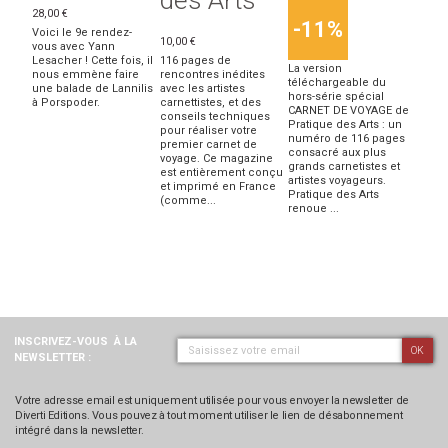
28,00 €
-11%
Voici le 9e rendez-
10,00 €
vous avec Yann
Lesacher ! Cette fois, il
116 pages de
La version
nous emmène faire
rencontres inédites
téléchargeable du
une balade de Lannilis
avec les artistes
hors-série spécial
à Porspoder.
carnettistes, et des
CARNET DE VOYAGE de
conseils techniques
Pratique des Arts : un
pour réaliser votre
numéro de 116 pages
premier carnet de
consacré aux plus
voyage. Ce magazine
grands carnetistes et
est entièrement conçu
artistes voyageurs.
et imprimé en France
Pratique des Arts
(comme...
renoue ...
INSCRIVEZ-VOUS
À LA
OK
NEWSLETTER :
Votre adresse email est uniquement utilisée pour vous envoyer la newsletter de
Diverti Editions. Vous pouvez à tout moment utiliser le lien de désabonnement
intégré dans la newsletter.