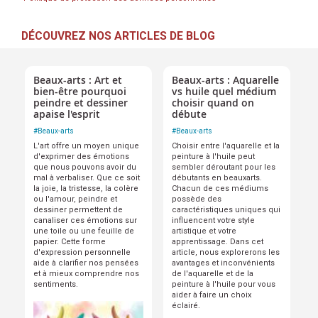
DÉCOUVREZ NOS ARTICLES DE BLOG
Beaux-arts : Art et
Beaux-arts : Aquarelle
bien-être pourquoi
vs huile quel médium
peindre et dessiner
choisir quand on
apaise l'esprit
débute
#
Beaux-arts
#
Beaux-arts
L'art offre un moyen unique
Choisir entre l'aquarelle et la
d'exprimer des émotions
peinture à l'huile peut
que nous pouvons avoir du
sembler déroutant pour les
mal à verbaliser. Que ce soit
débutants en beauxarts.
la joie, la tristesse, la colère
Chacun de ces médiums
ou l'amour, peindre et
possède des
dessiner permettent de
caractéristiques uniques qui
canaliser ces émotions sur
influencent votre style
une toile ou une feuille de
artistique et votre
papier. Cette forme
apprentissage. Dans cet
d'expression personnelle
article, nous explorerons les
aide à clarifier nos pensées
avantages et inconvénients
et à mieux comprendre nos
de l'aquarelle et de la
sentiments.
peinture à l'huile pour vous
aider à faire un choix
éclairé.