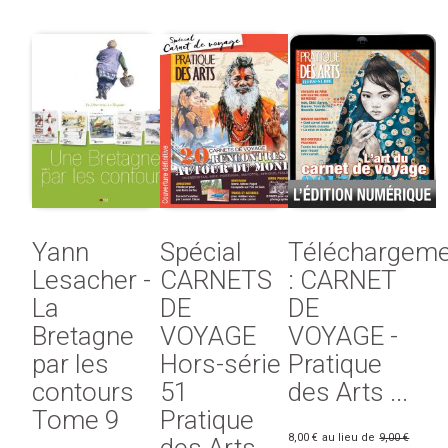
Yann
Spécial
Téléchargeme
Lesacher -
CARNETS
: CARNET
La
DE
DE
Bretagne
VOYAGE
VOYAGE -
par les
Hors-série
Pratique
contours
51
des Arts ...
Tome 9
Pratique
8,00 €
au lieu de
9,00 €
des Arts