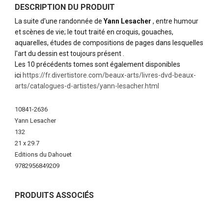
DESCRIPTION DU PRODUIT
La suite d'une randonnée de
Yann Lesacher
, entre humour
et scènes de vie; le tout traité en croquis, gouaches,
aquarelles, études de compositions de pages dans lesquelles
l'art du dessin est toujours présent .
Les 10 précédents tomes sont également disponibles
ici
https://fr.divertistore.com/beaux-arts/livres-dvd-beaux-
arts/catalogues-d-artistes/yann-lesacher.html
Plus
10841-2636
d'infos
Yann Lesacher
132
21 x 29.7
Editions du Dahouet
9782956849209
PRODUITS ASSOCIÉS