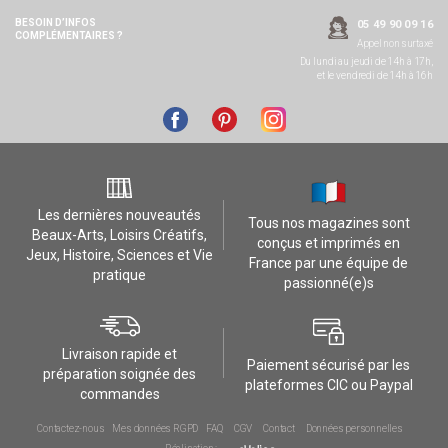
BESOIN D’INFOS
05 49 90 09 16
COMPLÉMENTAIRES ?
Appel non surtaxé
Du lundi au jeudi de 14h à 17h,
et le vendredi de 14h à 16h
Les dernières nouveautés
Tous nos magazines sont
Beaux-Arts, Loisirs Créatifs,
conçus et imprimés en
Jeux, Histoire, Sciences et Vie
France par une équipe de
pratique
passionné(e)s
Livraison rapide et
Paiement sécurisé par les
préparation soignée des
plateformes CIC ou Paypal
commandes
Contactez-nous
Mes données RGPD
FAQ
CGV
Contact
Données personnelles