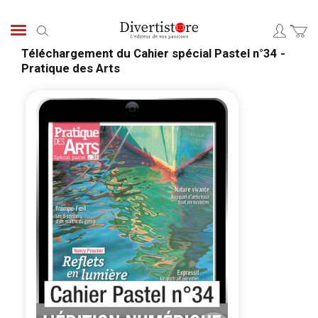
Aller
au
Chercher
contenu
Téléchargement du Cahier spécial Pastel n°34 -
Pratique des Arts
Passer
Pass
à
au
la
débu
fin
de
de
la
la
Gale
galerie
d’im
d’images