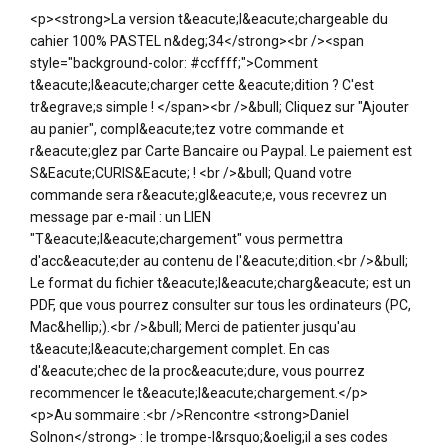
<p><strong>La version t&eacute;l&eacute;chargeable du
cahier 100% PASTEL n&deg;34</strong><br /><span
style="background-color: #ccffff;">Comment
t&eacute;l&eacute;charger cette &eacute;dition ? C'est
tr&egrave;s simple ! </span><br />&bull; Cliquez sur "Ajouter
au panier", compl&eacute;tez votre commande et
r&eacute;glez par Carte Bancaire ou Paypal. Le paiement est
S&Eacute;CURIS&Eacute; ! <br />&bull; Quand votre
commande sera r&eacute;gl&eacute;e, vous recevrez un
message par e-mail : un LIEN
"T&eacute;l&eacute;chargement" vous permettra
d'acc&eacute;der au contenu de l'&eacute;dition.<br />&bull;
Le format du fichier t&eacute;l&eacute;charg&eacute; est un
PDF, que vous pourrez consulter sur tous les ordinateurs (PC,
Mac&hellip;).<br />&bull; Merci de patienter jusqu'au
t&eacute;l&eacute;chargement complet. En cas
d'&eacute;chec de la proc&eacute;dure, vous pourrez
recommencer le t&eacute;l&eacute;chargement.</p>
<p>Au sommaire :<br />Rencontre <strong>Daniel
Solnon</strong> : le trompe-l&rsquo;&oelig;il a ses codes