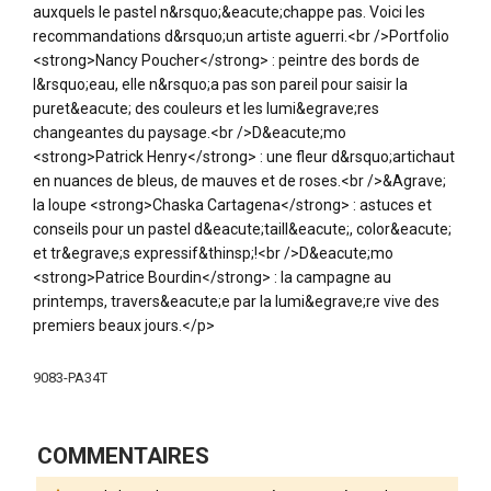
auxquels le pastel n&rsquo;&eacute;chappe pas. Voici les
recommandations d&rsquo;un artiste aguerri.<br />Portfolio
<strong>Nancy Poucher</strong> : peintre des bords de
l&rsquo;eau, elle n&rsquo;a pas son pareil pour saisir la
puret&eacute; des couleurs et les lumi&egrave;res
changeantes du paysage.<br />D&eacute;mo
<strong>Patrick Henry</strong> : une fleur d&rsquo;artichaut
en nuances de bleus, de mauves et de roses.<br />&Agrave;
la loupe <strong>Chaska Cartagena</strong> : astuces et
conseils pour un pastel d&eacute;taill&eacute;, color&eacute;
et tr&egrave;s expressif&thinsp;!<br />D&eacute;mo
<strong>Patrice Bourdin</strong> : la campagne au
printemps, travers&eacute;e par la lumi&egrave;re vive des
premiers beaux jours.</p>
Plus
9083-PA34T
d'infos
COMMENTAIRES