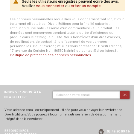
Seuls les utilisateurs enregistrés peuvent écrire des avis.
Veuillez
vous connecter
ou
créer un compte
Les données personnelles recueillies vous concernant font l’objet d’un
traitement effectué par Diverti Editions pour la finalité suivante :
attribution d'une note - assortie d'un commentaire - à un produit. Les
données sont conservées pendant toute la durée d'existence du
produit dans le catalogue du site. Vous bénéficiez d’un droit d’accès,
de rectification, de portabilité, d’effacement de vos données
personnelles. Pour l’exercer, veuillez vous adresser à : Diverti Editions,
17, avenue du Cerisier Noir, 86530 Naintré ou contact@divertistore.fr.
Politique de protection des données personnelles
INSCRIVEZ-VOUS
À LA
OK
NEWSLETTER :
Votre adresse email est uniquement utilisée pour vous envoyer la newsletter de
Diverti Editions. Vous pouvez à tout moment utiliser le lien de désabonnement
intégré dans la newsletter.
BESOIN D’INFOS
05 49 90 09 16