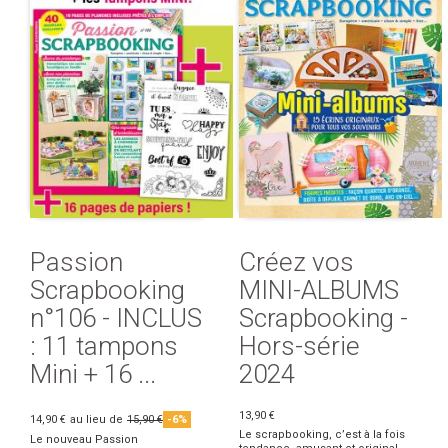
Passion
Créez vos
Scrapbooking
MINI-ALBUMS
n°106 - INCLUS
Scrapbooking -
: 11 tampons
Hors-série
Mini + 16 ...
2024
13,90 €
14,90 €
au lieu de
15,90 €
-6%
Le scrapbooking, c’est à la fois
Le nouveau Passion