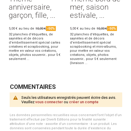
anniversaire,
mer, saison
garçon, fille, ...
estivale, ...
5,00 €
au lieu de
10,00 €
-50%
5,00 €
au lieu de
10,00 €
-50%
32 planches d'étiquettes, de
32 planches d'étiquettes, de
saynètes et de décors
saynètes et de décors
d'embellissement spécial cartes
d'embellissement spécial
créatives et scrapbooking, pour
scrapbooking et mini-albums,
mettre en valeur vos créations,
pour mettre en valeur vos
objets, photos souvenir… pour 5 €
créations, objets, photos
seulement ...
souvenir… pour 5 € seulement
(livraison ...
COMMENTAIRES
Seuls les utilisateurs enregistrés peuvent écrire des avis.
Veuillez
vous connecter
ou
créer un compte
Les données personnelles recueillies vous concernant font l’objet d’un
traitement effectué par Diverti Editions pour la finalité suivante :
attribution d'une note - assortie d'un commentaire - à un produit. Les
données sont conservées pendant toute la durée d'existence du