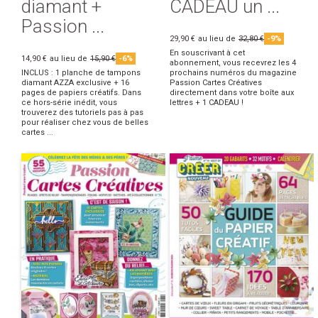
diamant +
CADEAU un ...
Passion ...
29,90 €
au lieu de
32,80 €
-9%
En souscrivant à cet
14,90 €
au lieu de
15,90 €
-6%
abonnement, vous recevrez les 4
INCLUS : 1 planche de tampons
prochains numéros du magazine
diamant AZZA exclusive + 16
Passion Cartes Créatives
pages de papiers créatifs. Dans
directement dans votre boîte aux
ce hors-série inédit, vous
lettres + 1 CADEAU !
trouverez des tutoriels pas à pas
pour réaliser chez vous de belles
cartes ...