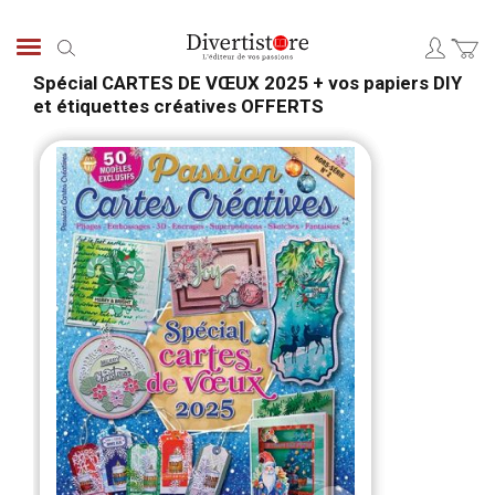
Aller
au
Chercher
contenu
Spécial CARTES DE VŒUX 2025 + vos papiers DIY
et étiquettes créatives OFFERTS
Passer
Pass
à
au
la
débu
fin
de
de
la
la
Gale
galerie
d’im
d’images