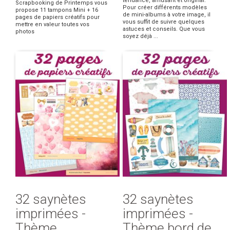
tendance, amusant et original.
Scrapbooking de Printemps vous
Pour créer différents modèles
propose 11 tampons Mini + 16
de mini-albums à votre image, il
pages de papiers créatifs pour
vous suffit de suivre quelques
mettre en valeur toutes vos
astuces et conseils. Que vous
photos
soyez déjà ...
32 saynètes
32 saynètes
imprimées -
imprimées -
Thème
Thème bord de