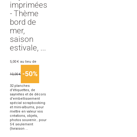
imprimées
- Thème
bord de
mer,
saison
estivale, ...
5,00 €
au lieu de
-50%
10,00 €
32 planches
d'étiquettes, de
saynètes et de décors
d'embellissement
spécial scrapbooking
et mini-albums, pour
mettre en valeur vos
créations, objets,
photos souvenir… pour
5 € seulement
(livraison ...