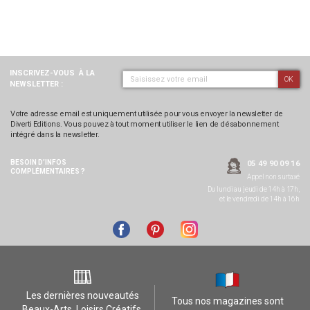
INSCRIVEZ-VOUS
À LA
OK
NEWSLETTER :
Votre adresse email est uniquement utilisée pour vous envoyer la newsletter de
Diverti Editions. Vous pouvez à tout moment utiliser le lien de désabonnement
intégré dans la newsletter.
BESOIN D’INFOS
05 49 90 09 16
COMPLÉMENTAIRES ?
Appel non surtaxé
Du lundi au jeudi de 14h à 17h,
et le vendredi de 14h à 16h
Les dernières nouveautés
Tous nos magazines sont
Beaux-Arts, Loisirs Créatifs,