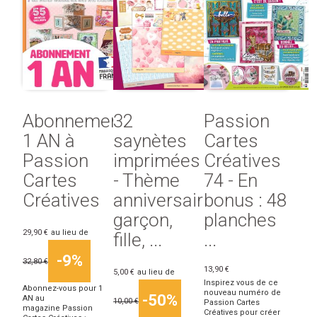
Abonnement
32
Passion
1 AN à
saynètes
Cartes
Passion
imprimées
Créatives
Cartes
- Thème
74 - En
Créatives
anniversaire,
bonus : 48
garçon,
planches
29,90 €
au lieu de
fille, ...
...
-9%
32,80 €
13,90 €
5,00 €
au lieu de
Inspirez vous de ce
Abonnez-vous pour 1
nouveau numéro de
-50%
AN au
10,00 €
Passion Cartes
magazine Passion
Créatives pour créer