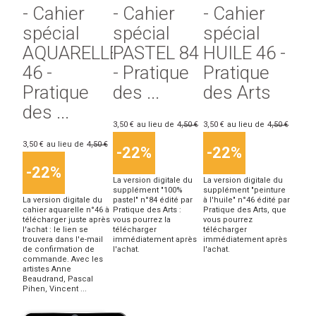
- Cahier
- Cahier
- Cahier
spécial
spécial
spécial
AQUARELLE
PASTEL 84
HUILE 46 -
46 -
- Pratique
Pratique
Pratique
des ...
des Arts
des ...
3,50 €
au lieu de
4,50 €
3,50 €
au lieu de
4,50 €
3,50 €
au lieu de
4,50 €
-22%
-22%
-22%
La version digitale du
La version digitale du
supplément "100%
supplément "peinture
La version digitale du
pastel" n°84 édité par
à l'huile" n°46 édité par
cahier aquarelle n°46 à
Pratique des Arts :
Pratique des Arts, que
télécharger juste après
vous pourrez la
vous pourrez
l'achat : le lien se
télécharger
télécharger
trouvera dans l'e-mail
immédiatement après
immédiatement après
de confirmation de
l'achat.
l'achat.
commande. Avec les
artistes Anne
Beaudrand, Pascal
Pihen, Vincent ...