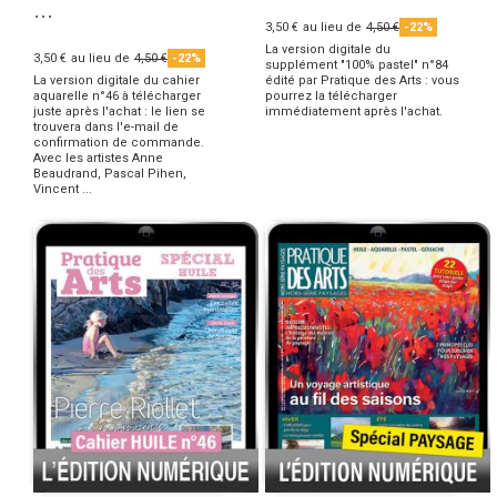
...
3,50 €
au lieu de
4,50 €
-22%
La version digitale du
3,50 €
au lieu de
4,50 €
-22%
supplément "100% pastel" n°84
La version digitale du cahier
édité par Pratique des Arts : vous
aquarelle n°46 à télécharger
pourrez la télécharger
juste après l'achat : le lien se
immédiatement après l'achat.
trouvera dans l'e-mail de
confirmation de commande.
Avec les artistes Anne
Beaudrand, Pascal Pihen,
Vincent ...