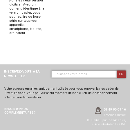
Achetez cette version
digitale ! Avec un
contenu identique à la
version papier, vous
pourrez lire ce hors-
série sur tous vos
appareils :
smartphone, tablette,
ordinateur…
INSCRIVEZ-VOUS
À LA
OK
NEWSLETTER :
Votre adresse email est uniquement utilisée pour vous envoyer la newsletter de
Diverti Editions. Vous pouvez à tout moment utiliser le lien de désabonnement
intégré dans la newsletter.
BESOIN D’INFOS
05 49 90 09 16
COMPLÉMENTAIRES ?
Appel non surtaxé
Du lundi au jeudi de 14h à 17h,
et le vendredi de 14h à 16h