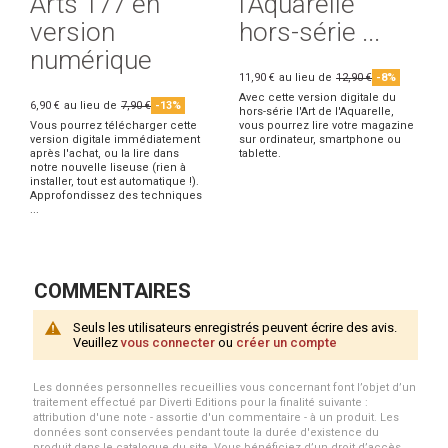
Arts 177 en
l'Aquarelle
version
hors-série ...
numérique
11,90 €
au lieu de
12,90 €
-8%
Avec cette version digitale du
6,90 €
au lieu de
7,90 €
-13%
hors-série l'Art de l'Aquarelle,
Vous pourrez télécharger cette
vous pourrez lire votre magazine
version digitale immédiatement
sur ordinateur, smartphone ou
après l'achat, ou la lire dans
tablette.
notre nouvelle liseuse (rien à
installer, tout est automatique !).
Approfondissez des techniques
...
COMMENTAIRES
Seuls les utilisateurs enregistrés peuvent écrire des avis.
Veuillez
vous connecter
ou
créer un compte
Les données personnelles recueillies vous concernant font l’objet d’un
traitement effectué par Diverti Editions pour la finalité suivante :
attribution d'une note - assortie d'un commentaire - à un produit. Les
données sont conservées pendant toute la durée d'existence du
produit dans le catalogue du site. Vous bénéficiez d’un droit d’accès,