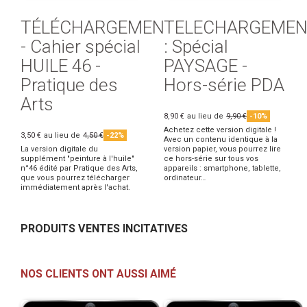
TÉLÉCHARGEMENT
TELECHARGEMEN
- Cahier spécial
: Spécial
HUILE 46 -
PAYSAGE -
Pratique des
Hors-série PDA
Arts
8,90 €
au lieu de
9,90 €
-10%
Achetez cette version digitale !
3,50 €
au lieu de
4,50 €
-22%
Avec un contenu identique à la
La version digitale du
version papier, vous pourrez lire
supplément "peinture à l'huile"
ce hors-série sur tous vos
n°46 édité par Pratique des Arts,
appareils : smartphone, tablette,
que vous pourrez télécharger
ordinateur…
immédiatement après l'achat.
PRODUITS VENTES INCITATIVES
NOS CLIENTS ONT AUSSI AIMÉ