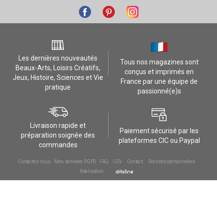
Les dernières nouveautés
Tous nos magazines sont
Beaux-Arts, Loisirs Créatifs,
conçus et imprimés en
Jeux, Histoire, Sciences et Vie
France par une équipe de
pratique
passionné(e)s
Livraison rapide et
Paiement sécurisé par les
préparation soignée des
plateformes CIC ou Paypal
commandes
Contactez-nous
Mes données RGPD
FAQ
CGV
Contact
Données personnelles
Réalisation :