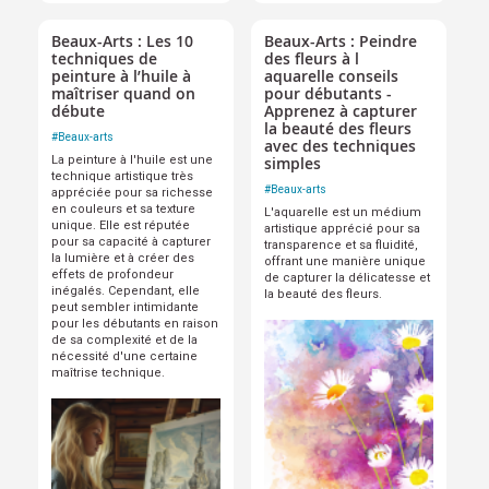
Beaux-Arts : Les 10
Beaux-Arts : Peindre
techniques de
des fleurs à l
peinture à l’huile à
aquarelle conseils
maîtriser quand on
pour débutants -
débute
Apprenez à capturer
la beauté des fleurs
#
Beaux-arts
avec des techniques
La peinture à l'huile est une
simples
technique artistique très
#
Beaux-arts
appréciée pour sa richesse
en couleurs et sa texture
L'aquarelle est un médium
unique. Elle est réputée
artistique apprécié pour sa
pour sa capacité à capturer
transparence et sa fluidité,
la lumière et à créer des
offrant une manière unique
effets de profondeur
de capturer la délicatesse et
inégalés. Cependant, elle
la beauté des fleurs.
peut sembler intimidante
pour les débutants en raison
de sa complexité et de la
nécessité d'une certaine
maîtrise technique.