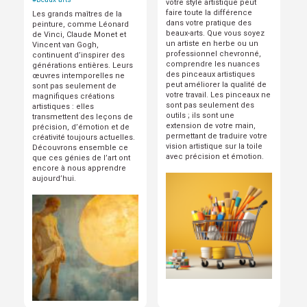
votre style artistique peut
faire toute la différence
Les grands maîtres de la
dans votre pratique des
peinture, comme Léonard
beaux-arts. Que vous soyez
de Vinci, Claude Monet et
un artiste en herbe ou un
Vincent van Gogh,
professionnel chevronné,
continuent d’inspirer des
comprendre les nuances
générations entières. Leurs
des pinceaux artistiques
œuvres intemporelles ne
peut améliorer la qualité de
sont pas seulement de
votre travail. Les pinceaux ne
magnifiques créations
sont pas seulement des
artistiques : elles
outils ; ils sont une
transmettent des leçons de
extension de votre main,
précision, d’émotion et de
permettant de traduire votre
créativité toujours actuelles.
vision artistique sur la toile
Découvrons ensemble ce
avec précision et émotion.
que ces génies de l’art ont
encore à nous apprendre
aujourd’hui.