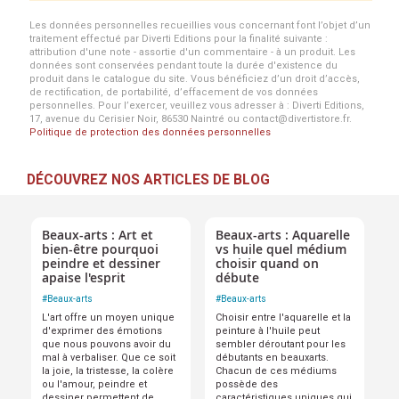
Les données personnelles recueillies vous concernant font l’objet d’un
traitement effectué par Diverti Editions pour la finalité suivante :
attribution d'une note - assortie d'un commentaire - à un produit. Les
données sont conservées pendant toute la durée d'existence du
produit dans le catalogue du site. Vous bénéficiez d’un droit d’accès,
de rectification, de portabilité, d’effacement de vos données
personnelles. Pour l’exercer, veuillez vous adresser à : Diverti Editions,
17, avenue du Cerisier Noir, 86530 Naintré ou contact@divertistore.fr.
Politique de protection des données personnelles
DÉCOUVREZ NOS ARTICLES DE BLOG
Beaux-arts : Art et
Beaux-arts : Aquarelle
bien-être pourquoi
vs huile quel médium
peindre et dessiner
choisir quand on
apaise l'esprit
débute
#
Beaux-arts
#
Beaux-arts
L'art offre un moyen unique
Choisir entre l'aquarelle et la
d'exprimer des émotions
peinture à l'huile peut
que nous pouvons avoir du
sembler déroutant pour les
mal à verbaliser. Que ce soit
débutants en beauxarts.
la joie, la tristesse, la colère
Chacun de ces médiums
ou l'amour, peindre et
possède des
dessiner permettent de
caractéristiques uniques qui