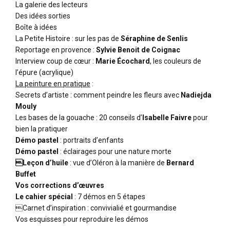
La galerie des lecteurs
Des idées sorties
Boîte à idées
La Petite Histoire : sur les pas de
Séraphine de Senlis
Reportage en provence :
Sylvie Benoit de Coignac
Interview coup de cœur :
Marie Écochard
, les couleurs de
l’épure (acrylique)
La peinture en pratique
:
Secrets d’artiste : comment peindre les fleurs avec
Nadiejda
Mouly
Les bases de la gouache : 20 conseils d’
Isabelle Faivre
pour
bien la pratiquer
Démo pastel
: portraits d’enfants
Démo pastel
: éclairages pour une nature morte
Leçon d’huile
: vue d’Oléron à la manière de
Bernard
Buffet
Vos corrections d’œuvres
Le cahier spécial
: 7 démos en 5 étapes
Carnet d’inspiration : convivialié et gourmandise
Vos esquisses pour reproduire les démos