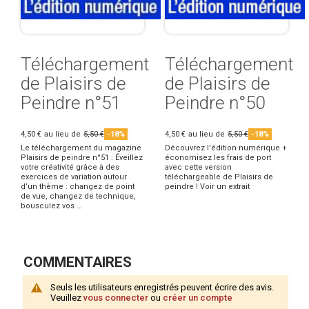
Téléchargement
Téléchargement
de Plaisirs de
de Plaisirs de
Peindre n°51
Peindre n°50
4,50 €
au lieu de
5,50 €
-18%
4,50 €
au lieu de
5,50 €
-18%
Le téléchargement du magazine
Découvrez l'édition numérique +
Plaisirs de peindre n°51 : Éveillez
économisez les frais de port
votre créativité grâce à des
avec cette version
exercices de variation autour
téléchargeable de Plaisirs de
d’un thème : changez de point
peindre ! Voir un extrait
de vue, changez de technique,
bousculez vos ...
COMMENTAIRES
Seuls les utilisateurs enregistrés peuvent écrire des avis.
Veuillez
vous connecter
ou
créer un compte