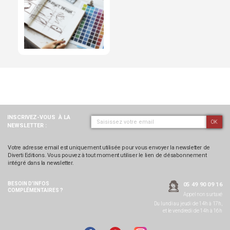
INSCRIVEZ-VOUS
À LA
OK
NEWSLETTER :
Votre adresse email est uniquement utilisée pour vous envoyer la newsletter de
Diverti Editions. Vous pouvez à tout moment utiliser le lien de désabonnement
intégré dans la newsletter.
BESOIN D’INFOS
05 49 90 09 16
COMPLÉMENTAIRES ?
Appel non surtaxé
Du lundi au jeudi de 14h à 17h,
et le vendredi de 14h à 16h