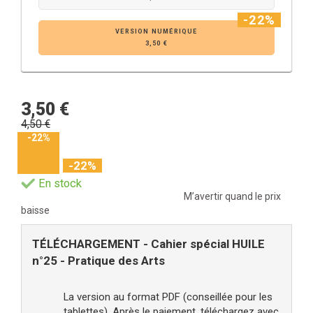
-22%
VERSION NUMÉRIQUE
3,50 €
3,50 €
4,50 €
-22%
-22%
En stock
M’avertir quand le prix
baisse
TÉLÉCHARGEMENT - Cahier spécial HUILE
n°25 - Pratique des Arts
La version au format PDF (conseillée pour les
tablettes). Après le paiement, téléchargez avec