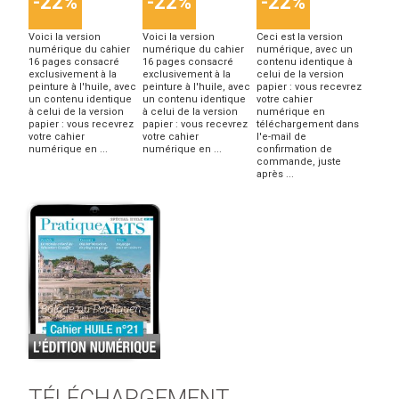
-22%
-22%
-22%
Voici la version
Voici la version
Ceci est la version
numérique du cahier
numérique du cahier
numérique, avec un
16 pages consacré
16 pages consacré
contenu identique à
exclusivement à la
exclusivement à la
celui de la version
peinture à l'huile, avec
peinture à l'huile, avec
papier : vous recevrez
un contenu identique
un contenu identique
votre cahier
à celui de la version
à celui de la version
numérique en
papier : vous recevrez
papier : vous recevrez
téléchargement dans
votre cahier
votre cahier
l'e-mail de
numérique en ...
numérique en ...
confirmation de
commande, juste
après ...
TÉLÉCHARGEMENT