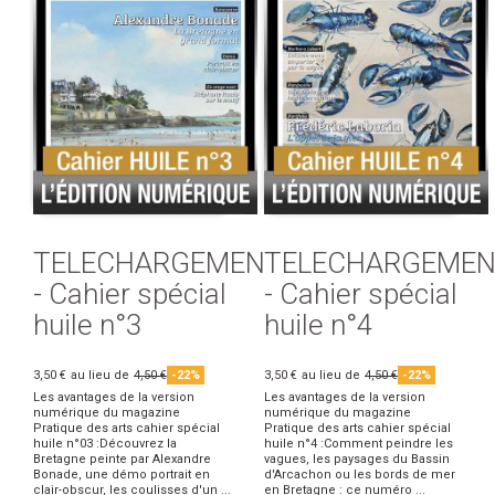
TELECHARGEMENT
TELECHARGEMEN
- Cahier spécial
- Cahier spécial
huile n°3
huile n°4
3,50 €
au lieu de
4,50 €
-22%
3,50 €
au lieu de
4,50 €
-22%
Les avantages de la version
Les avantages de la version
numérique du magazine
numérique du magazine
Pratique des arts cahier spécial
Pratique des arts cahier spécial
huile n°03 :Découvrez la
huile n°4 :Comment peindre les
Bretagne peinte par Alexandre
vagues, les paysages du Bassin
Bonade, une démo portrait en
d'Arcachon ou les bords de mer
clair-obscur, les coulisses d'un ...
en Bretagne : ce numéro ...