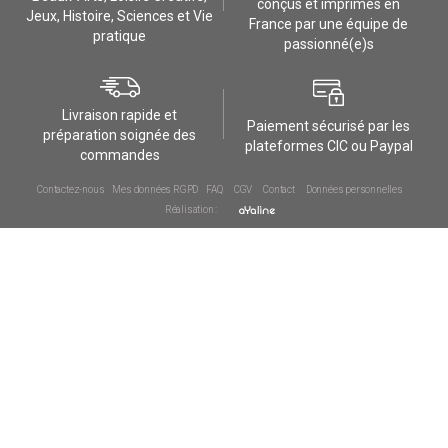
conçus et imprimés en
Jeux, Histoire, Sciences et Vie
France par une équipe de
pratique
passionné(e)s
Livraison rapide et
Paiement sécurisé par les
préparation soignée des
plateformes CIC ou Paypal
commandes
Contactez-nous
Mes données RGPD
FAQ
CGV
Contact
Données personnelles
Réalisation :