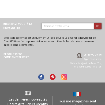
INSCRIVEZ-VOUS
À LA
OK
NEWSLETTER :
Votre adresse email est uniquement utilisée pour vous envoyer la newsletter de
Diverti Editions. Vous pouvez à tout moment utiliser le lien de désabonnement
intégré dans la newsletter.
BESOIN D’INFOS
05 49 90 09 16
COMPLÉMENTAIRES ?
Appel non surtaxé
Du lundi au jeudi de 14h à 17h,
et le vendredi de 14h à 16h
Les dernières nouveautés
Tous nos magazines sont
Beaux-Arts, Loisirs Créatifs,