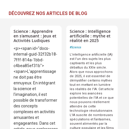
DÉCOUVREZ NOS ARTICLES DE BLOG
Science : Apprendre
Science : Intelligence
en s'amusant : Jeux et
artificielle : mythe et
Activités Ludiques
réalité en 2025
#
Science
<p><span id="docs-
internal-guid-32f32b18-
L'intelligence artificielle (IA)
est l'un des sujets les plus
7fff-814a-1bbd-
captivants et les plus
c4bea85ef31b">
débattus du XXIe siècle.
<span>L'apprentissage
Alors que nous approchons
de 2025, il est essentiel de
ne doit pas être
démystifier certains mythes
ennuyeux. En intégrant
tout en mettant en lumière
la science et
les réalités de l'IA. Cet article
explore les avancées
l'imagination, il est
potentielles de l'IA et ce que
possible de transformer
nous pouvons réellement
des concepts
attendre de cette
technologie révolutionnaire.
complexes en activités
L'IA suscite de nombreuses
amusantes et
spéculations et fantasmes,
engageantes. Dans cet
souvent alimentés par la
culture populaire et les films