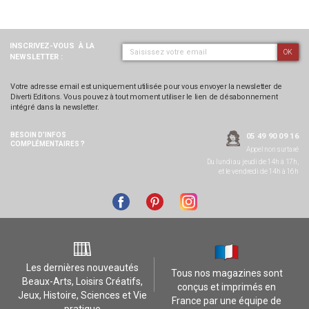
INSCRIVEZ-VOUS
À LA
OK
NEWSLETTER :
Votre adresse email est uniquement utilisée pour vous envoyer la newsletter de
Diverti Editions. Vous pouvez à tout moment utiliser le lien de désabonnement
intégré dans la newsletter.
BESOIN D’INFOS
05 49 90 09 16
COMPLÉMENTAIRES ?
Appel non surtaxé
Du lundi au jeudi de 14h à 17h,
et le vendredi de 14h à 16h
Les dernières nouveautés
Tous nos magazines sont
Beaux-Arts, Loisirs Créatifs,
conçus et imprimés en
Jeux, Histoire, Sciences et Vie
France par une équipe de
pratique