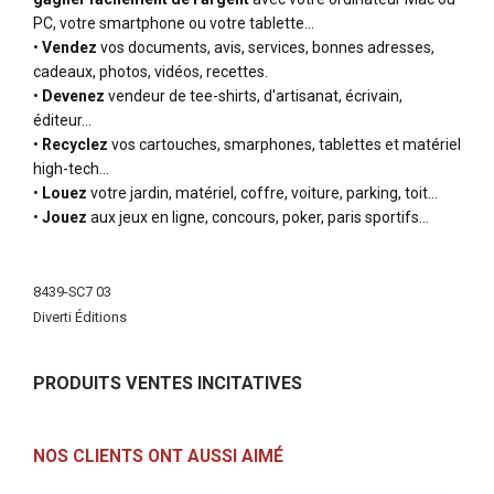
PC, votre smartphone ou votre tablette…
•
Vendez
vos documents, avis, services, bonnes adresses,
cadeaux, photos, vidéos, recettes.
•
Devenez
vendeur de tee-shirts, d'artisanat, écrivain,
éditeur…
•
Recyclez
vos cartouches, smarphones, tablettes et matériel
high-tech…
•
Louez
votre jardin, matériel, coffre, voiture, parking, toit…
•
Jouez
aux jeux en ligne, concours, poker, paris sportifs…
Plus
d'infos
8439-SC7 03
Diverti Éditions
PRODUITS VENTES INCITATIVES
NOS CLIENTS ONT AUSSI AIMÉ