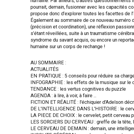
humaine. Par ailleurs, d’autres questionnements to
pourrait, demain, fusionner avec les capacités c
propose donc d’explorer toutes les facettes de l’
Également au sommaire de ce nouveau numéro de 
(précision et coordination), une réflexion passio
s’étant réveillées, suite à un traumatisme cérébra
syndrome du savant acquis, ou encore un reportage 
humaine sur un corps de rechange !
AU SOMMAIRE :
ACTUALITÉS
EN PRATIQUE : 5 conseils pour réduire sa charge
INFOGRAPHIE : les effets de la musique sur le 
TENDANCE : les vertus cognitives du puzzle
AGENDA : à lire, à voir, à faire ...
FICTION ET RÉALITÉ : l'échiquier d'Adelson décr
DE L'INTELLIGENCE DANS L'HISTOIRE : le cerveau
LA PIECE DE CHOIX : le cervelet, petit cerveau
LES SORCIERS DU CERVEAU : greffe de la tête, l
LE CERVEAU DE DEMAIN : demain, une intelligenc