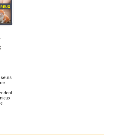
-
s
sseurs
rie
endent
 mieux
e.