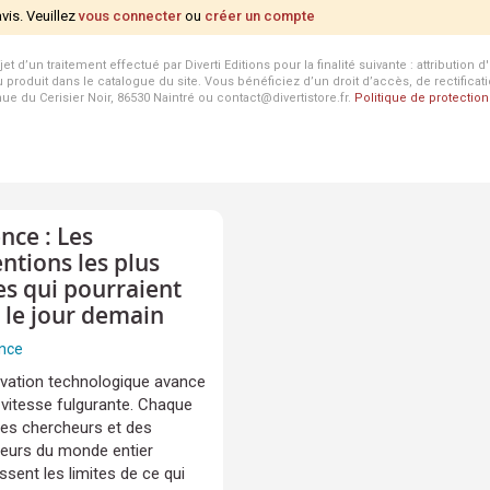
avis. Veuillez
vous connecter
ou
créer un compte
d’un traitement effectué par Diverti Editions pour la finalité suivante : attribution 
roduit dans le catalogue du site. Vous bénéficiez d’un droit d’accès, de rectificat
enue du Cerisier Noir, 86530 Naintré ou contact@divertistore.fr.
Politique de protecti
nce : Les
ntions les plus
les qui pourraient
r le jour demain
nce
ovation technologique avance
 vitesse fulgurante. Chaque
 des chercheurs et des
teurs du monde entier
sent les limites de ce qui