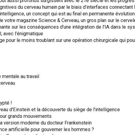
ut aussi profonds surgissent avec le 21e siècle et les progrès ex
ognitives du cerveau humain par le biais d’interfaces connectant
intelligence, un concept qui est au final en permanente évolution
votre magazine Science & Cerveau, un gros plan sur le cervel
nnante sur les conséquences d’une intégration de l’IA dans le sys
l, avec l’énigmatique
pour le moins troublant sur une opération chirurgicale qui pourra
 mentale au travail
cerveau
ypté !
 d'Einstein et la découverte du siège de l'intelligence
 pour grands mouvements
a version moderne du docteur Frankenstein
e artificielle pour gouverner les hommes ?