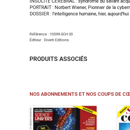
INSOLITE CÉRÉBRAL : syndrome du savant acquis,
PORTRAIT : Norbert Wiener, Pionnier de la cyber
DOSSIER : l'intelligence humaine, hier, aujourd'hu
Plus
Référence
10599-SCH 03
d'infos
Éditeur
Diverti Editions
PRODUITS ASSOCIÉS
NOS ABONNEMENTS ET NOS COUPS DE C