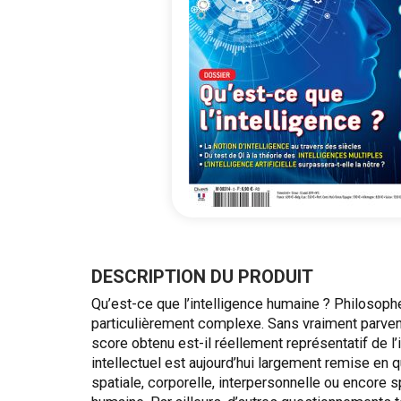
Passer
au
début
DESCRIPTION DU PRODUIT
de
Qu’est-ce que l’intelligence humaine ? Philosophe
la
particulièrement complexe. Sans vraiment parvenir
Galerie
score obtenu est-il réellement représentatif de 
d’images
intellectuel est aujourd’hui largement remise en 
spatiale, corporelle, interpersonnelle ou encore 