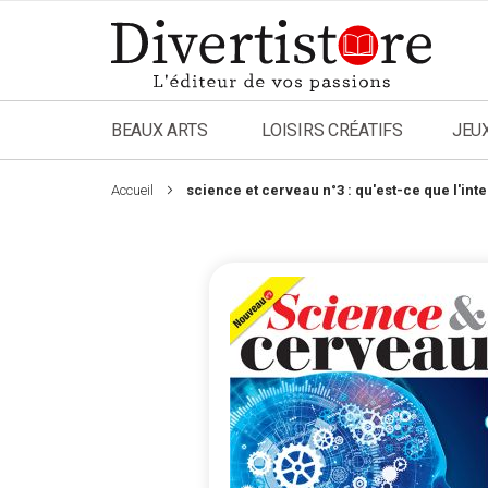
Aller
au
contenu
BEAUX ARTS
LOISIRS CRÉATIFS
JEU
Accueil
science et cerveau n°3 : qu'est-ce que l'inte
Passer
à
la
fin
de
la
galerie
d’images