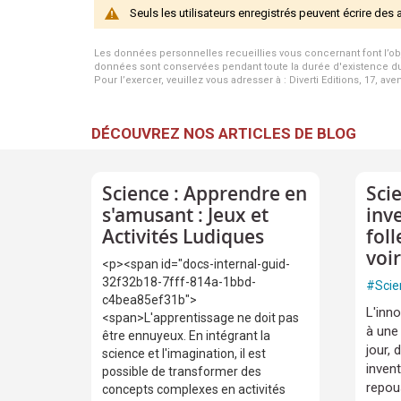
Seuls les utilisateurs enregistrés peuvent écrire des 
Les données personnelles recueillies vous concernant font l’objet 
données sont conservées pendant toute la durée d'existence du p
Pour l’exercer, veuillez vous adresser à : Diverti Editions, 17, av
DÉCOUVREZ NOS ARTICLES DE BLOG
Science : Apprendre en
Scie
s'amusant : Jeux et
inve
Activités Ludiques
fol
voi
<p><span id="docs-internal-guid-
32f32b18-7fff-814a-1bbd-
#
Scie
c4bea85ef31b">
L'inn
<span>L'apprentissage ne doit pas
à une
être ennuyeux. En intégrant la
jour,
science et l'imagination, il est
inven
possible de transformer des
repous
concepts complexes en activités