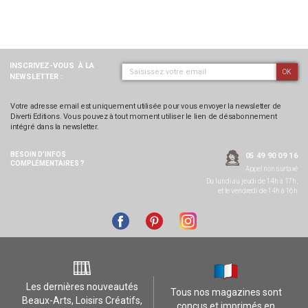
INSCRIVEZ-VOUS
À LA
OK
NEWSLETTER :
Votre adresse email est uniquement utilisée pour vous envoyer la newsletter de
Diverti Editions. Vous pouvez à tout moment utiliser le lien de désabonnement
intégré dans la newsletter.
BESOIN D’INFOS
05 49 90 09 16
COMPLÉMENTAIRES ?
Appel non surtaxé
Du lundi au jeudi de 14h à 17h,
et le vendredi de 14h à 16h
Les dernières nouveautés
Tous nos magazines sont
Beaux-Arts, Loisirs Créatifs,
conçus et imprimés en