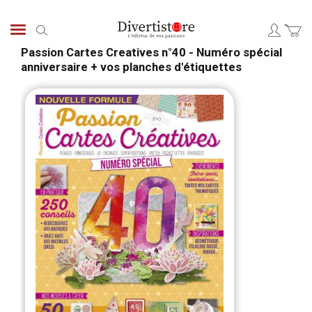
Aller
au
Chercher
contenu
Passion Cartes Creatives n°40 - Numéro spécial
anniversaire + vos planches d'étiquettes
Passer
Pass
à
au
la
débu
fin
de
de
la
la
Gale
galerie
d’im
d’images