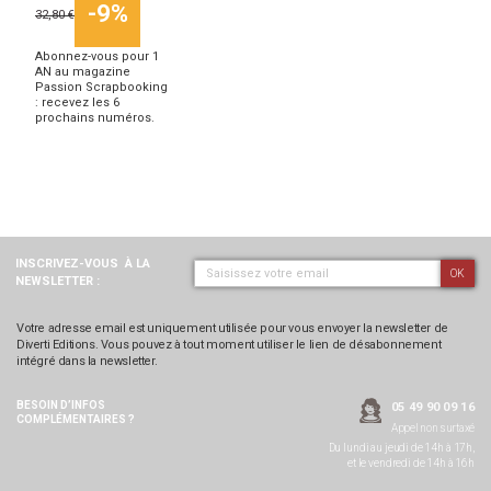
-9%
32,80 €
Abonnez-vous pour 1
AN au magazine
Passion Scrapbooking
: recevez les 6
prochains numéros.
INSCRIVEZ-VOUS
À LA
OK
NEWSLETTER :
Votre adresse email est uniquement utilisée pour vous envoyer la newsletter de
Diverti Editions. Vous pouvez à tout moment utiliser le lien de désabonnement
intégré dans la newsletter.
BESOIN D’INFOS
05 49 90 09 16
COMPLÉMENTAIRES ?
Appel non surtaxé
Du lundi au jeudi de 14h à 17h,
et le vendredi de 14h à 16h