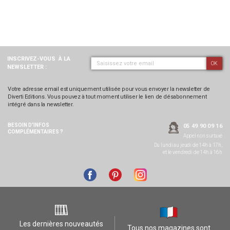
INSCRIVEZ-VOUS
À LA
OK
NEWSLETTER :
Votre adresse email est uniquement utilisée pour vous envoyer la newsletter de
Diverti Editions. Vous pouvez à tout moment utiliser le lien de désabonnement
intégré dans la newsletter.
BESOIN D’INFOS
05 49 90 09 16
COMPLÉMENTAIRES ?
Appel non surtaxé
Du lundi au jeudi de 14h à 17h,
et le vendredi de 14h à 16h
Les dernières nouveautés
Tous nos magazines sont