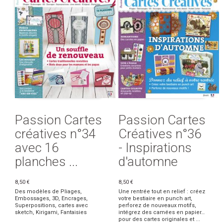
Passion Cartes
Passion Cartes
créatives n°34
Créatives n°36
avec 16
- Inspirations
planches ...
d'automne
8,50 €
8,50 €
Des modèles de Pliages,
Une rentrée tout en relief : créez
Embossages, 3D, Encrages,
votre bestiaire en punch art,
Superpositions, cartes avec
perforez de nouveaux motifs,
sketch, Kirigami, Fantaisies
intégrez des camées en papier…
pour des cartes originales et ...