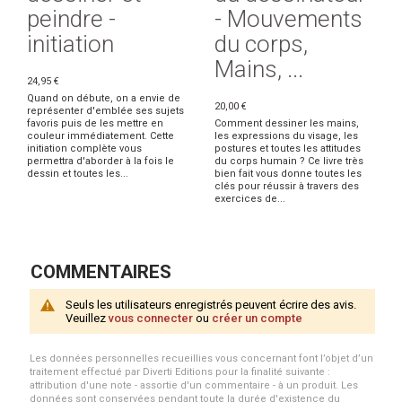
peindre -
- Mouvements
initiation
du corps,
Mains, ...
24,95 €
Quand on débute, on a envie de
20,00 €
représenter d'emblée ses sujets
favoris puis de les mettre en
Comment dessiner les mains,
couleur immédiatement. Cette
les expressions du visage, les
initiation complète vous
postures et toutes les attitudes
permettra d'aborder à la fois le
du corps humain ? Ce livre très
dessin et toutes les...
bien fait vous donne toutes les
clés pour réussir à travers des
exercices de...
COMMENTAIRES
Seuls les utilisateurs enregistrés peuvent écrire des avis.
Veuillez
vous connecter
ou
créer un compte
Les données personnelles recueillies vous concernant font l’objet d’un
traitement effectué par Diverti Editions pour la finalité suivante :
attribution d'une note - assortie d'un commentaire - à un produit. Les
données sont conservées pendant toute la durée d'existence du