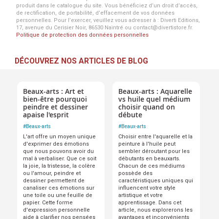
produit dans le catalogue du site. Vous bénéficiez d’un droit d’accès,
de rectification, de portabilité, d’effacement de vos données
personnelles. Pour l’exercer, veuillez vous adresser à : Diverti Editions,
17, avenue du Cerisier Noir, 86530 Naintré ou contact@divertistore.fr.
Politique de protection des données personnelles
DÉCOUVREZ NOS ARTICLES DE BLOG
Beaux-arts : Art et
Beaux-arts : Aquarelle
bien-être pourquoi
vs huile quel médium
peindre et dessiner
choisir quand on
apaise l'esprit
débute
#
Beaux-arts
#
Beaux-arts
L'art offre un moyen unique
Choisir entre l'aquarelle et la
d'exprimer des émotions
peinture à l'huile peut
que nous pouvons avoir du
sembler déroutant pour les
mal à verbaliser. Que ce soit
débutants en beauxarts.
la joie, la tristesse, la colère
Chacun de ces médiums
ou l'amour, peindre et
possède des
dessiner permettent de
caractéristiques uniques qui
canaliser ces émotions sur
influencent votre style
une toile ou une feuille de
artistique et votre
papier. Cette forme
apprentissage. Dans cet
d'expression personnelle
article, nous explorerons les
aide à clarifier nos pensées
avantages et inconvénients