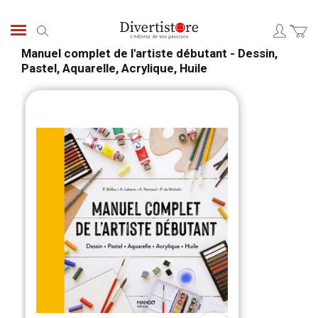
Aller
au
Chercher
contenu
Manuel complet de l'artiste débutant - Dessin,
Pastel, Aquarelle, Acrylique, Huile
Passer
Pass
à
au
la
débu
fin
de
de
la
la
Gale
galerie
d’im
d’images