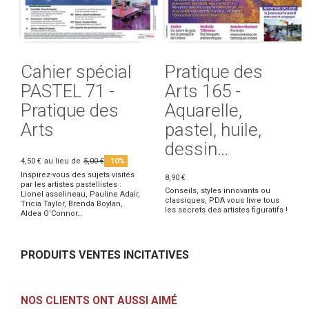
Cahier spécial
Pratique des
PASTEL 71 -
Arts 165 -
Pratique des
Aquarelle,
Arts
pastel, huile,
dessin…
4,50 €
au lieu de
5,00 €
-10%
Inspirez-vous des sujets visités
8,90 €
par les artistes pastellistes :
Conseils, styles innovants ou
Lionel asselineau, Pauline Adair,
classiques, PDA vous livre tous
Tricia Taylor, Brenda Boylan,
les secrets des artistes figuratifs !
Aldea O'Connor…
PRODUITS VENTES INCITATIVES
NOS CLIENTS ONT AUSSI AIMÉ