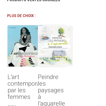
PLUS DE CHOIX :
L'art
Peindre
contemporain
les
par les
paysages
femmes
à
l'aquarelle