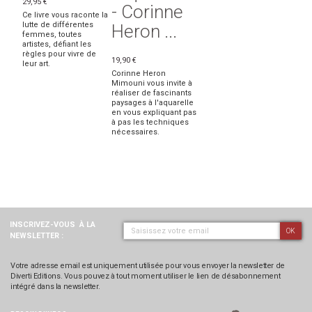
29,95 €
- Corinne
Ce livre vous raconte la
lutte de différentes
Heron ...
femmes, toutes
artistes, défiant les
règles pour vivre de
19,90 €
leur art.
Corinne Heron
Mimouni vous invite à
réaliser de fascinants
paysages à l'aquarelle
en vous expliquant pas
à pas les techniques
nécessaires.
INSCRIVEZ-VOUS
À LA
OK
NEWSLETTER :
Votre adresse email est uniquement utilisée pour vous envoyer la newsletter de
Diverti Editions. Vous pouvez à tout moment utiliser le lien de désabonnement
intégré dans la newsletter.