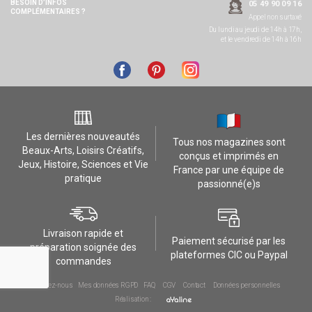
BESOIN D’INFOS
05 49 90 09 16
COMPLÉMENTAIRES ?
Appel non surtaxé
Du lundi au jeudi de 14h à 17h,
et le vendredi de 14h à 16h
Les dernières nouveautés
Tous nos magazines sont
Beaux-Arts, Loisirs Créatifs,
conçus et imprimés en
Jeux, Histoire, Sciences et Vie
France par une équipe de
pratique
passionné(e)s
Livraison rapide et
Paiement sécurisé par les
préparation soignée des
plateformes CIC ou Paypal
commandes
Contactez-nous
Mes données RGPD
FAQ
CGV
Contact
Données personnelles
Réalisation :