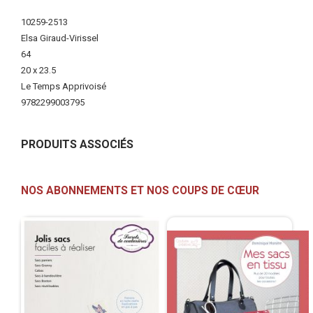
Plus
10259-2513
d'infos
Elsa Giraud-Virissel
64
20 x 23.5
Le Temps Apprivoisé
9782299003795
PRODUITS ASSOCIÉS
NOS ABONNEMENTS ET NOS COUPS DE CŒUR