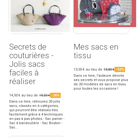
Secrets de
Mes sacs en
couturières -
tissu
Jolis sacs
13,50 €
au lieu de
19,80 €
-32%
faciles à
Dans ce livre, l'auteure dévoile
réaliser
ses secrets et vous propose plus
de 20 modèles de sacs en tissu
pour toutes les occasions !
14,50 €
au lieu de
19,50 €
-26%
Dans ce livre, retrouvez 20 jolis
sacs, classés en 6 catégories,
qui pourront être réalisés très
facilement grâce à 4 techniques
en pas à pas photos.- Sac panier -
Sac à bandoulière - Sac Boston -
Sac...