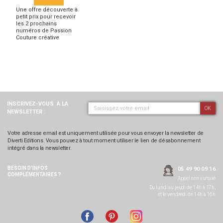
Une offre découverte à
petit prix pour recevoir
les 2 prochains
numéros de Passion
Couture créative
INSCRIVEZ-VOUS
À LA
OK
NEWSLETTER :
Votre adresse email est uniquement utilisée pour vous envoyer la newsletter de
Diverti Editions. Vous pouvez à tout moment utiliser le lien de désabonnement
intégré dans la newsletter.
BESOIN D’INFOS
05 49 90 09 16
COMPLÉMENTAIRES ?
Appel non surtaxé
Du lundi au jeudi de 14h à 17h,
et le vendredi de 14h à 16h