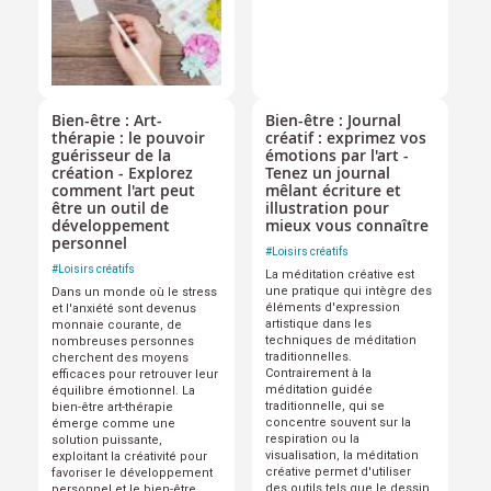
Bien-être : Art-
Bien-être : Journal
thérapie : le pouvoir
créatif : exprimez vos
guérisseur de la
émotions par l'art -
création - Explorez
Tenez un journal
comment l'art peut
mêlant écriture et
être un outil de
illustration pour
développement
mieux vous connaître
personnel
#
Loisirs créatifs
#
Loisirs créatifs
La méditation créative est
une pratique qui intègre des
Dans un monde où le stress
éléments d'expression
et l'anxiété sont devenus
artistique dans les
monnaie courante, de
techniques de méditation
nombreuses personnes
traditionnelles.
cherchent des moyens
Contrairement à la
efficaces pour retrouver leur
méditation guidée
équilibre émotionnel. La
traditionnelle, qui se
bien-être art-thérapie
concentre souvent sur la
émerge comme une
respiration ou la
solution puissante,
visualisation, la méditation
exploitant la créativité pour
créative permet d'utiliser
favoriser le développement
des outils tels que le dessin
personnel et le bien-être