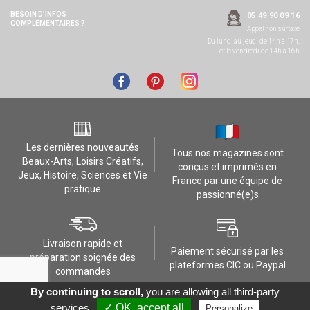
BESOIN D’INFOS
05 49 90 09 16
COMPLÉMENTAIRES ?
Appel non surtaxé
Du lundi au jeudi de 14h à 17h,
et le vendredi de 14h à 16h
Les dernières nouveautés
Tous nos magazines sont
Beaux-Arts, Loisirs Créatifs,
conçus et imprimés en
Jeux, Histoire, Sciences et Vie
France par une équipe de
pratique
passionné(e)s
Livraison rapide et
Paiement sécurisé par les
préparation soignée des
plateformes CIC ou Paypal
commandes
By continuing to scroll,
you are allowing all third-party
Contactez-nous
Mes données RGPD
FAQ
CGV
Contact
Données personnelles
services
✓ OK, accept all
Personalize
Réalisation :