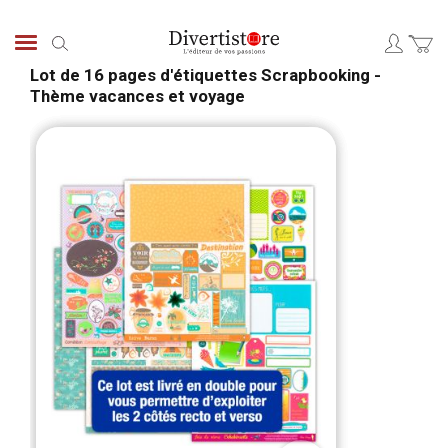
Aller
au
Chercher
contenu
Lot de 16 pages d'étiquettes Scrapbooking -
Thème vacances et voyage
Passer
Pass
à
au
la
débu
fin
de
de
la
la
Gale
galerie
d’im
d’images