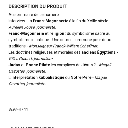
DESCRIPTION DU PRODUIT
Au sommaire de ce numéro :
Interview : La
Franc-Maçonnerie
à la fin du XVIIIe siècle -
Aurélien Jouve, journaliste.
Franc-Maçonnerie
et
religion
: du symbolisme sacré au
symbolisme initiatique - Une source commune pour deux
traditions -
Monseigneur Franck-William Schaffner.
Les doctrines religieuses et morales des
anciens Égyptiens
-
Gilles Guibert, journaliste.
Judas
et
Ponce Pilate
les complices de
Jésus
? -
Magali
Cazottes, journaliste.
L'
interprétation kabbalistique
du
Notre Père
-
Magali
Cazottes, journaliste.
Plus
d'infos
8297-HI7 11