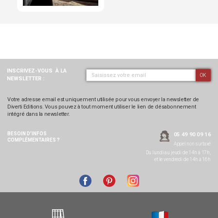
INSCRIVEZ-VOUS
À LA
OK
NEWSLETTER :
Votre adresse email est uniquement utilisée pour vous envoyer la newsletter de
Diverti Editions. Vous pouvez à tout moment utiliser le lien de désabonnement
intégré dans la newsletter.
BESOIN D’INFOS
05 49 90 09 16
COMPLÉMENTAIRES ?
Appel non surtaxé
Du lundi au jeudi de 14h à 17h,
et le vendredi de 14h à 16h