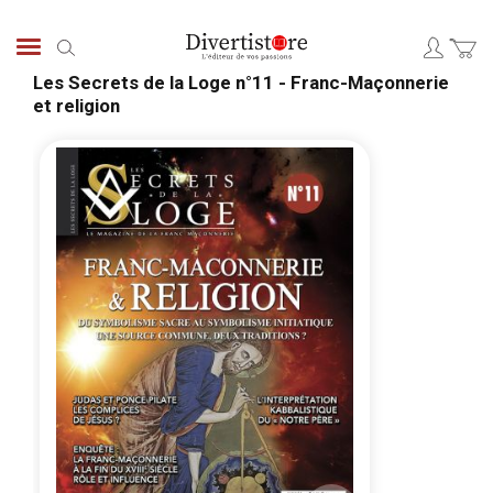
Aller
au
Chercher
contenu
Les Secrets de la Loge n°11 - Franc-Maçonnerie
et religion
Passer
Pass
à
au
la
débu
fin
de
de
la
la
Gale
galerie
d’im
d’images