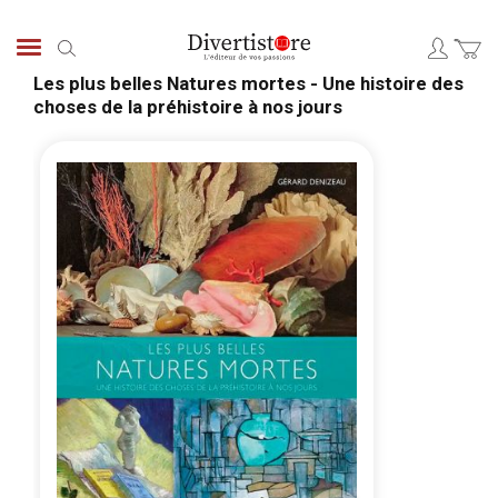
Aller
au
Chercher
contenu
Les plus belles Natures mortes - Une histoire des
choses de la préhistoire à nos jours
Passer
Pass
à
au
la
débu
fin
de
de
la
la
Gale
galerie
d’im
d’images