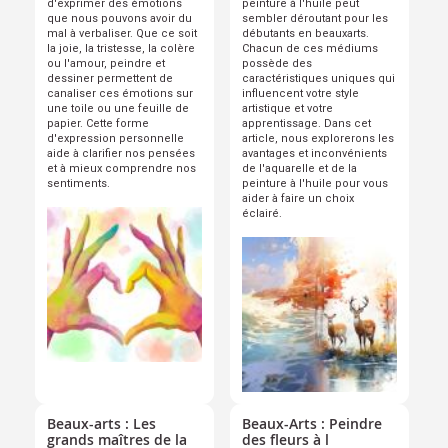
d'exprimer des émotions
peinture à l'huile peut
que nous pouvons avoir du
sembler déroutant pour les
mal à verbaliser. Que ce soit
débutants en beauxarts.
la joie, la tristesse, la colère
Chacun de ces médiums
ou l'amour, peindre et
possède des
dessiner permettent de
caractéristiques uniques qui
canaliser ces émotions sur
influencent votre style
une toile ou une feuille de
artistique et votre
papier. Cette forme
apprentissage. Dans cet
d'expression personnelle
article, nous explorerons les
aide à clarifier nos pensées
avantages et inconvénients
et à mieux comprendre nos
de l'aquarelle et de la
sentiments.
peinture à l'huile pour vous
aider à faire un choix
éclairé.
Beaux-arts : Les
Beaux-Arts : Peindre
grands maîtres de la
des fleurs à l