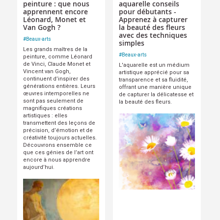
peinture : que nous
aquarelle conseils
apprennent encore
pour débutants -
Léonard, Monet et
Apprenez à capturer
Van Gogh ?
la beauté des fleurs
avec des techniques
#
Beaux-arts
simples
Les grands maîtres de la
#
Beaux-arts
peinture, comme Léonard
de Vinci, Claude Monet et
L'aquarelle est un médium
Vincent van Gogh,
artistique apprécié pour sa
continuent d’inspirer des
transparence et sa fluidité,
générations entières. Leurs
offrant une manière unique
œuvres intemporelles ne
de capturer la délicatesse et
sont pas seulement de
la beauté des fleurs.
magnifiques créations
artistiques : elles
transmettent des leçons de
précision, d’émotion et de
créativité toujours actuelles.
Découvrons ensemble ce
que ces génies de l’art ont
encore à nous apprendre
aujourd’hui.