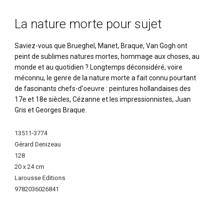
La nature morte pour sujet
Saviez-vous que Brueghel, Manet, Braque, Van Gogh ont
peint de sublimes natures mortes, hommage aux choses, au
monde et au quotidien ? Longtemps déconsidéré, voire
méconnu, le genre de la nature morte a fait connu pourtant
de fascinants chefs-d'oeuvre : peintures hollandaises des
17e et 18e siècles, Cézanne et les impressionnistes, Juan
Gris et Georges Braque.
Plus
13511-3774
d'infos
Gérard Denizeau
128
20 x 24 cm
Larousse Editions
9782036026841