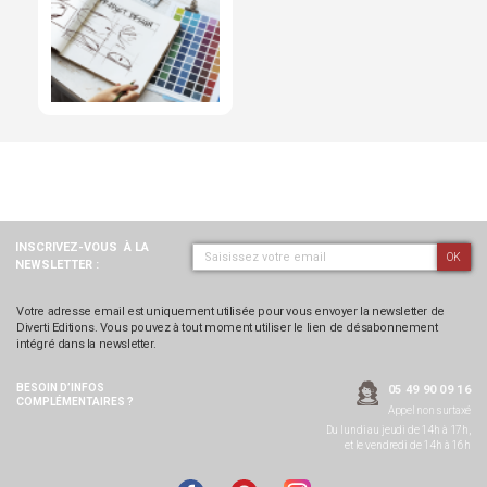
INSCRIVEZ-VOUS
À LA
OK
NEWSLETTER :
Votre adresse email est uniquement utilisée pour vous envoyer la newsletter de
Diverti Editions. Vous pouvez à tout moment utiliser le lien de désabonnement
intégré dans la newsletter.
BESOIN D’INFOS
05 49 90 09 16
COMPLÉMENTAIRES ?
Appel non surtaxé
Du lundi au jeudi de 14h à 17h,
et le vendredi de 14h à 16h