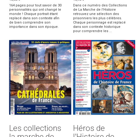
164 pages pour tout savoir de 30
Dans ce numéro des Collections
personnalités qui ont changé le
de La Marche de l'Histoire
monde ! Chaque portrait étant
retrouvez une sélection des
replacé dans son contexte afin
prisonniers les plus célèbres.
de bien comprendre son
Chaque personnage est replacé
importance dans son époque.
dans son contexte historique
pour comprendre les ...
Les collections
Héros de
la marche de
l'Histoire de