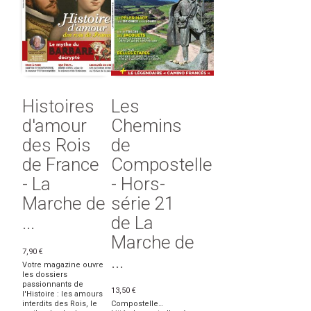
Histoires
Les
d'amour
Chemins
des Rois
de
de France
Compostelle
- La
- Hors-
Marche de
série 21
...
de La
Marche de
7,90 €
...
Votre magazine ouvre
les dossiers
passionnants de
13,50 €
l'Histoire : les amours
interdits des Rois, le
Compostelle…