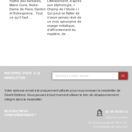
mythe des barbares,
Littéralement, d’après
Marie Curie, Notre-
son étymologie, «
Dame de Paris, Danton
Champ de l’étoile » !
et Robespierre… Tout
Qui peut se flatter de
ce qu'il faut ...
n’avoir jamais rêvé de
ce mot, synonyme de
voyage initiatique,
d’affrontement du
mystère, de ...
INSCRIVEZ-VOUS
À LA
OK
NEWSLETTER :
Votre adresse email est uniquement utilisée pour vous envoyer la newsletter de
Diverti Editions. Vous pouvez à tout moment utiliser le lien de désabonnement
intégré dans la newsletter.
BESOIN D’INFOS
05 49 90 09 16
COMPLÉMENTAIRES ?
Appel non surtaxé
Du lundi au jeudi de 14h à 17h,
et le vendredi de 14h à 16h