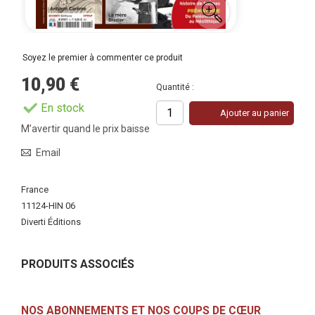
Soyez le premier à commenter ce produit
10,90 €
Quantité :
En stock
Ajouter au panier
M’avertir quand le prix baisse
Email
Plus
France
d'infos
11124-HIN 06
Diverti Éditions
PRODUITS ASSOCIÉS
NOS ABONNEMENTS ET NOS COUPS DE CŒUR