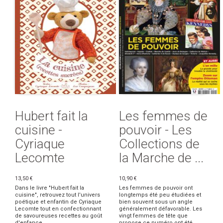
Hubert fait la
Les femmes de
cuisine -
pouvoir - Les
Cyriaque
Collections de
Lecomte
la Marche de ...
13,50 €
10,90 €
Dans le livre "Hubert fait la
Les femmes de pouvoir ont
cuisine", retrouvez tout l'univers
longtemps été peu étudiées et
poétique et enfantin de Cyriaque
bien souvent sous un angle
Lecomte tout en confectionnant
généralement défavorable. Les
de savoureuses recettes au goût
vingt femmes de tête que
d'enfance.
propose ce numéro ont été