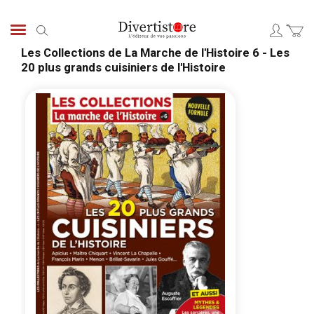
Aller
au
Chercher
contenu
Les Collections de La Marche de l'Histoire 6 - Les
20 plus grands cuisiniers de l'Histoire
Passer
Pass
à
au
la
débu
fin
de
de
la
la
Gale
galerie
d’im
d’images