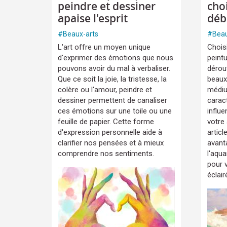
peindre et dessiner
cho
apaise l'esprit
déb
#
Beaux-arts
#
Beau
L'art offre un moyen unique
Choisi
d'exprimer des émotions que nous
peintu
pouvons avoir du mal à verbaliser.
dérou
Que ce soit la joie, la tristesse, la
beaux
colère ou l'amour, peindre et
médi
dessiner permettent de canaliser
carac
ces émotions sur une toile ou une
influe
feuille de papier. Cette forme
votre
d'expression personnelle aide à
articl
clarifier nos pensées et à mieux
avant
comprendre nos sentiments.
l'aqua
pour v
éclair