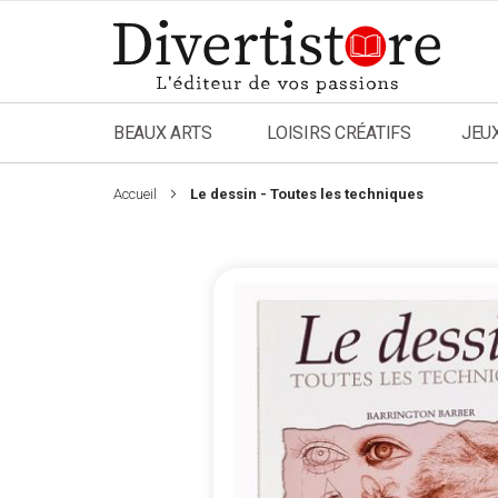
Aller
au
contenu
BEAUX ARTS
LOISIRS CRÉATIFS
JEU
Accueil
Le dessin - Toutes les techniques
Passer
à
la
fin
de
la
galerie
d’images