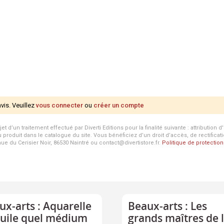
avis. Veuillez
vous connecter
ou
créer un compte
d’un traitement effectué par Diverti Editions pour la finalité suivante : attribution 
roduit dans le catalogue du site. Vous bénéficiez d’un droit d’accès, de rectificat
enue du Cerisier Noir, 86530 Naintré ou contact@divertistore.fr.
Politique de protecti
ux-arts : Aquarelle
Beaux-arts : Les
huile quel médium
grands maîtres de 