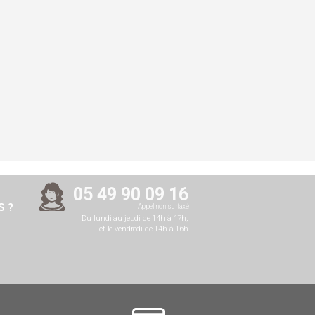
05 49 90 09 16
 ?
Appel non surtaxé
Du lundi au jeudi de 14h à 17h,
et le vendredi de 14h à 16h