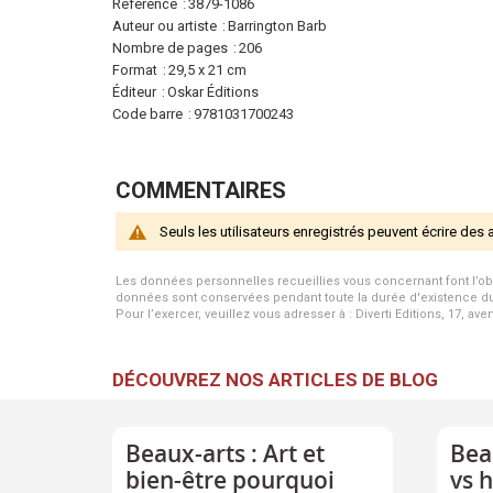
d'infos
Référence
3879-1086
Auteur ou artiste
Barrington Barb
Nombre de pages
206
Format
29,5 x 21 cm
Éditeur
Oskar Éditions
Code barre
9781031700243
COMMENTAIRES
Seuls les utilisateurs enregistrés peuvent écrire des 
Les données personnelles recueillies vous concernant font l’objet 
données sont conservées pendant toute la durée d'existence du p
Pour l’exercer, veuillez vous adresser à : Diverti Editions, 17, av
DÉCOUVREZ NOS ARTICLES DE BLOG
Beaux-arts : Art et
Bea
bien-être pourquoi
vs 