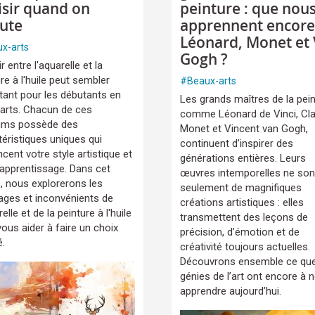
isir quand on
peinture : que nou
ute
apprennent encore
Léonard, Monet et
x-arts
Gogh ?
r entre l'aquarelle et la
re à l'huile peut sembler
#
Beaux-arts
tant pour les débutants en
Les grands maîtres de la pein
arts. Chacun de ces
comme Léonard de Vinci, Cl
ums possède des
Monet et Vincent van Gogh,
téristiques uniques qui
continuent d’inspirer des
ncent votre style artistique et
générations entières. Leurs
 apprentissage. Dans cet
œuvres intemporelles ne son
e, nous explorerons les
seulement de magnifiques
ages et inconvénients de
créations artistiques : elles
relle et de la peinture à l'huile
transmettent des leçons de
ous aider à faire un choix
précision, d’émotion et de
é.
créativité toujours actuelles.
Découvrons ensemble ce qu
génies de l’art ont encore à 
apprendre aujourd’hui.