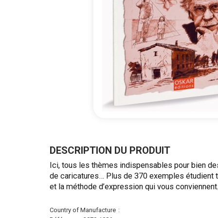
Passer
au
début
DESCRIPTION DU PRODUIT
de
Ici, tous les thèmes indispensables pour bien de
la
de caricatures… Plus de 370 exemples étudient to
Galerie
et la méthode d’expression qui vous conviennent
d’images
Plus
Country of Manufacture