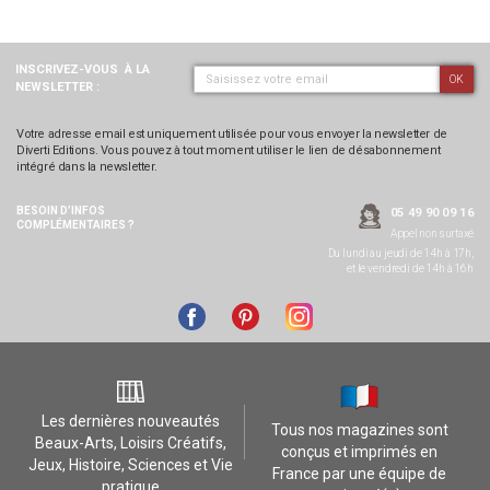
INSCRIVEZ-VOUS
À LA
OK
NEWSLETTER :
Votre adresse email est uniquement utilisée pour vous envoyer la newsletter de
Diverti Editions. Vous pouvez à tout moment utiliser le lien de désabonnement
intégré dans la newsletter.
BESOIN D’INFOS
05 49 90 09 16
COMPLÉMENTAIRES ?
Appel non surtaxé
Du lundi au jeudi de 14h à 17h,
et le vendredi de 14h à 16h
Les dernières nouveautés
Tous nos magazines sont
Beaux-Arts, Loisirs Créatifs,
conçus et imprimés en
Jeux, Histoire, Sciences et Vie
France par une équipe de
pratique