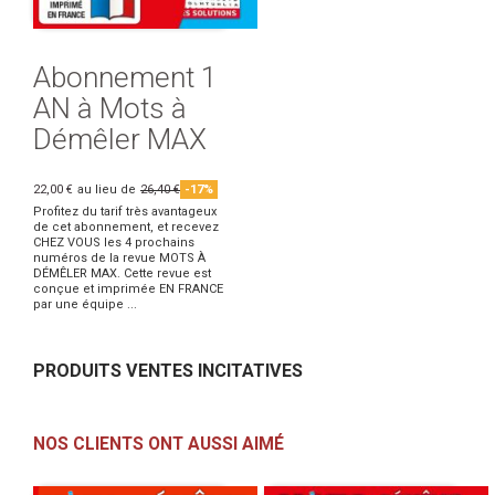
Abonnement 1
AN à Mots à
Démêler MAX
22,00 €
au lieu de
26,40 €
-17%
Profitez du tarif très avantageux
de cet abonnement, et recevez
CHEZ VOUS les 4 prochains
numéros de la revue MOTS À
DÉMÊLER MAX. Cette revue est
conçue et imprimée EN FRANCE
par une équipe ...
PRODUITS VENTES INCITATIVES
NOS CLIENTS ONT AUSSI AIMÉ