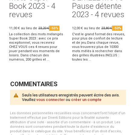
Book 2023 - 4
Pause détente
revues
2023 - 4 revues
11,00 €
au lieu de
23,20 €
-53%
12,00 €
au lieu de
23,80 €
-50%
La collection des mots mélangés
C'est le grand format des revues,
Super Book 2023 : avec ce prix
pour plus de confort de lecture
exceptionnel, vous recevrez
et de jeu.Dans chaque revue,
CHEZ VOUS ces 4 revues pour
vous trouverez plus de 10300
jouer pendant vos moments de
mots mêlés à rechercher dans
loisirs. Dans chacun des
des grilles illustrées.INCLUS :
numéros, 200 grilles et ...
toutes les ...
COMMENTAIRES
Seuls les utilisateurs enregistrés peuvent écrire des avis.
Veuillez
vous connecter
ou
créer un compte
Les données personnelles recueillies vous concernant font l’objet d’un
traitement effectué par Diverti Editions pour la finalité suivante :
attribution d'une note - assortie d'un commentaire - à un produit. Les
données sont conservées pendant toute la durée d'existence du
produit dans le catalogue du site. Vous bénéficiez d’un droit d’accès,