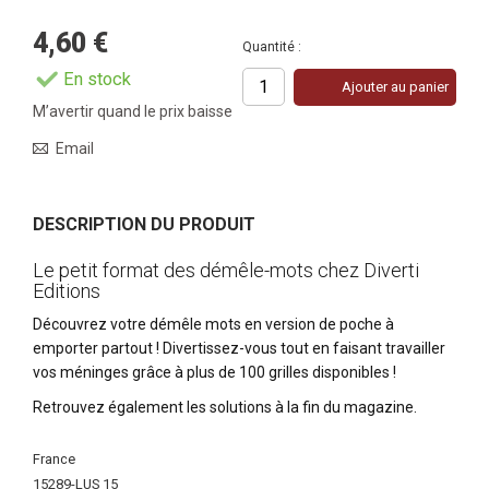
4,60 €
Quantité :
En stock
Ajouter au panier
M’avertir quand le prix baisse
Email
DESCRIPTION DU PRODUIT
Le petit format des démêle-mots chez Diverti
Editions
Découvrez votre démêle mots en version de poche à
emporter partout ! Divertissez-vous tout en faisant travailler
vos méninges grâce à plus de 100 grilles disponibles !
Retrouvez également les solutions à la fin du magazine.
Plus
France
d'infos
15289-LUS 15