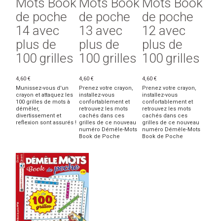
Mots Book
Mots Book
Mots Book
de poche
de poche
de poche
14 avec
13 avec
12 avec
plus de
plus de
plus de
100 grilles
100 grilles
100 grilles
4,60 €
4,60 €
4,60 €
Munissez-vous d'un
Prenez votre crayon,
Prenez votre crayon,
crayon et attaquez les
installez-vous
installez-vous
100 grilles de mots à
confortablement et
confortablement et
démêler,
retrouvez les mots
retrouvez les mots
divertissement et
cachés dans ces
cachés dans ces
reflexion sont assurés !
grilles de ce nouveau
grilles de ce nouveau
numéro Démêle-Mots
numéro Démêle-Mots
Book de Poche
Book de Poche