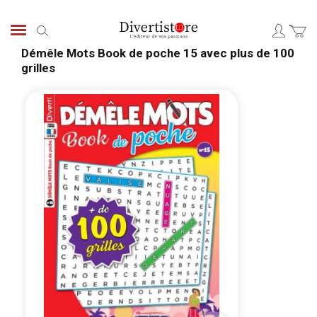
Aller
au
Chercher
contenu
Démêle Mots Book de poche 15 avec plus de 100
grilles
Passer
Pass
à
au
la
débu
fin
de
de
la
la
Gale
galerie
d’im
d’images