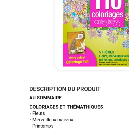
Passer
au
début
DESCRIPTION DU PRODUIT
de
AU SOMMAIRE :
la
Galerie
COLORIAGES ET THÉMATHIQUES
d’images
- Fleurs
- Merveilleux oiseaux
- Printemps