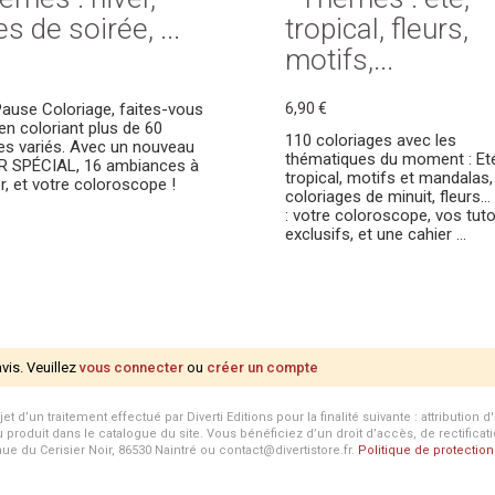
s de soirée, ...
tropical, fleurs,
motifs,...
ause Coloriage, faites-vous
6,90 €
 en coloriant plus de 60
110 coloriages avec les
s variés. Avec un nouveau
thématiques du moment : Eté
R SPÉCIAL, 16 ambiances à
tropical, motifs et mandalas,
er, et votre coloroscope !
coloriages de minuit, fleurs...
: votre coloroscope, vos tuto
exclusifs, et une cahier ...
avis. Veuillez
vous connecter
ou
créer un compte
d’un traitement effectué par Diverti Editions pour la finalité suivante : attribution 
roduit dans le catalogue du site. Vous bénéficiez d’un droit d’accès, de rectificat
enue du Cerisier Noir, 86530 Naintré ou contact@divertistore.fr.
Politique de protecti