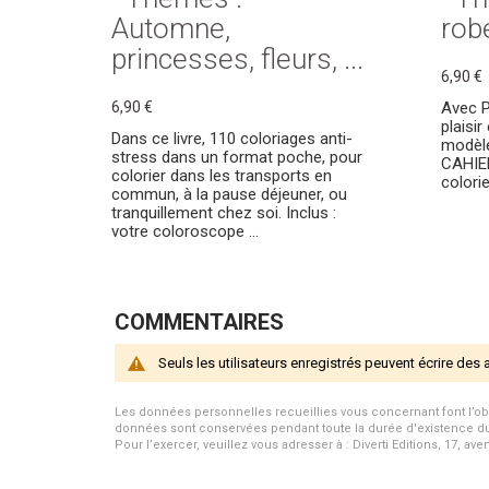
Automne,
robe
princesses, fleurs, ...
6,90 €
6,90 €
Avec P
plaisir
Dans ce livre, 110 coloriages anti-
modèle
stress dans un format poche, pour
CAHIE
colorier dans les transports en
colori
commun, à la pause déjeuner, ou
tranquillement chez soi. Inclus :
votre coloroscope ...
COMMENTAIRES
Seuls les utilisateurs enregistrés peuvent écrire des 
Les données personnelles recueillies vous concernant font l’objet 
données sont conservées pendant toute la durée d'existence du p
Pour l’exercer, veuillez vous adresser à : Diverti Editions, 17, av