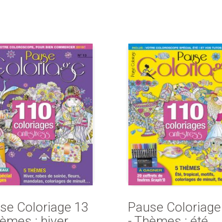
se Coloriage 13
Pause Coloriage
èmes : hiver,
- Thèmes : été,