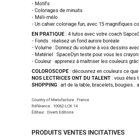
- Motifs
- Coloriages de minuits
- Méli-mélo
- Un cahier coloriage fun, avec 15 magnifiques co
EN PRATIQUE
: 4 tutos avec votre coach Sapce
- Fonds : réalisez un fond aurore boréale
- Volume : Donnez du volume à vos dessins avec
- Matériel : SpaceDyn teste pour vous les crayons
- Couleur : apprenez à maîtriser les couleurs grâ
COLOROSCOPE
:
découvrez en couleurs ce que 
NOS LECTRICES ONT DU TALENT
:
vous êtes t
SHOPPING
: art de la table, bracelets, bougies.
Plus
Country of Manufacture
France
d'infos
Référence
10062-LCK 14
Éditeur
Diverti Editions
PRODUITS VENTES INCITATIVES