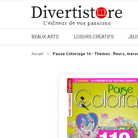
Aller
au
contenu
BEAUX ARTS
LOISIRS CRÉATIFS
JEU
Accueil
Pause Coloriage 14 - Thèmes : fleurs, merve
Passer
à
la
fin
de
la
galerie
d’images