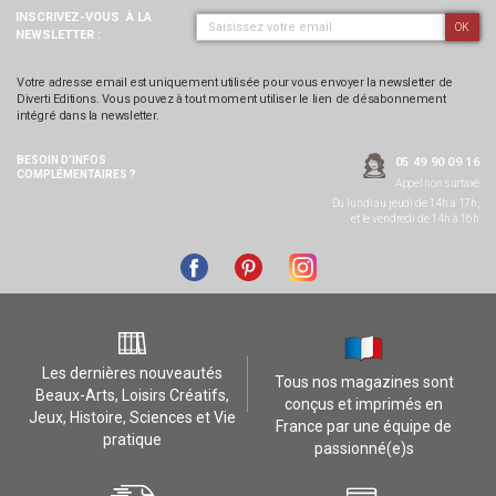
INSCRIVEZ-VOUS
À LA
OK
NEWSLETTER :
Votre adresse email est uniquement utilisée pour vous envoyer la newsletter de
Diverti Editions. Vous pouvez à tout moment utiliser le lien de désabonnement
intégré dans la newsletter.
BESOIN D’INFOS
05 49 90 09 16
COMPLÉMENTAIRES ?
Appel non surtaxé
Du lundi au jeudi de 14h à 17h,
et le vendredi de 14h à 16h
Les dernières nouveautés
Tous nos magazines sont
Beaux-Arts, Loisirs Créatifs,
conçus et imprimés en
Jeux, Histoire, Sciences et Vie
France par une équipe de
pratique
passionné(e)s