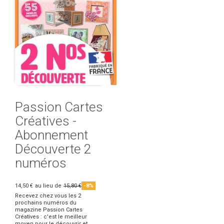
Passion Cartes
Créatives -
Abonnement
Découverte 2
numéros
14,50 €
au lieu de
15,80 €
-8%
Recevez chez vous les 2
prochains numéros du
magazine Passion Cartes
Créatives : c'est le meilleur
moyen pour le découvrir et