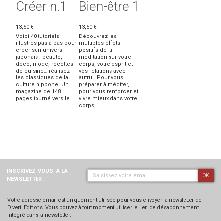
Créer n.1
Bien-être 1
13,50 €
13,50 €
Voici 40 tutoriels
Découvrez les
illustrés pas à pas pour
multiples effets
créer son univers
positifs de la
japonais : beauté,
méditation sur votre
déco, mode, recettes
corps, votre esprit et
de cuisine… réalisez
vos relations avec
les classiques de la
autrui. Pour vous
culture nippone. Un
préparer à méditer,
magazine de 148
pour vous renforcer et
pages tourné vers le...
vivre mieux dans votre
corps, ...
INSCRIVEZ-VOUS
À LA
OK
NEWSLETTER :
Votre adresse email est uniquement utilisée pour vous envoyer la newsletter de
Diverti Editions. Vous pouvez à tout moment utiliser le lien de désabonnement
intégré dans la newsletter.