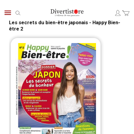
Aller
au
Chercher
contenu
Les secrets du bien-être japonais - Happy Bien-
être 2
Passer
Pass
à
au
la
débu
fin
de
de
la
la
Gale
galerie
d’im
d’images