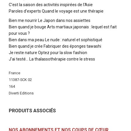
C’est la saison des activités inspirées de l’Asie
Paroles d’experts Quand le voyage est une thérapie
Bien me nourrir Le Japon dans nos assiettes
Bien quand je bouge Arts martiaux japonais : lequel est fait
pour vous ?
Bien dans ma peau Le nude : naturel et sophistiqué
Bien quand je crée Fabriquer des éponges tawashi
Je reste nature Optez pour la slow fashion
J’ai testé… La thalassothérapie contre le stress
Plus
France
d'infos
11387-SCK 02
164
Diverti Editions
PRODUITS ASSOCIÉS
NOS ABONNEMENTS ET NOS COUPS DE CŒUR