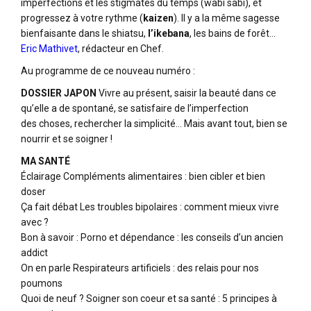
imperfections et les stigmates du temps (wabi sabi), et
progressez à votre rythme (
kaizen
). Il y a la même sagesse
bienfaisante dans le shiatsu,
l’ikebana
, les bains de forêt…
Eric Mathivet
, rédacteur en Chef.
Au programme de ce nouveau numéro :
DOSSIER JAPON
Vivre au présent, saisir la beauté dans ce
qu’elle a de spontané, se satisfaire de l’imperfection
des choses, rechercher la simplicité… Mais avant tout, bien se
nourrir et se soigner !
MA SANTÉ
Éclairage Compléments alimentaires : bien cibler et bien
doser
Ça fait débat Les troubles bipolaires : comment mieux vivre
avec ?
Bon à savoir : Porno et dépendance : les conseils d’un ancien
addict
On en parle Respirateurs artificiels : des relais pour nos
poumons
Quoi de neuf ? Soigner son coeur et sa santé : 5 principes à