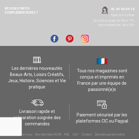
BESOIN D’INFOS
05 49 90 09 16
COMPLÉMENTAIRES ?
Appel non surtaxé
Du lundi au jeudi de 14h à 17h,
et le vendredi de 14h à 16h
Les dernières nouveautés
Tous nos magazines sont
Beaux-Arts, Loisirs Créatifs,
conçus et imprimés en
Jeux, Histoire, Sciences et Vie
France par une équipe de
pratique
passionné(e)s
Livraison rapide et
Paiement sécurisé par les
préparation soignée des
plateformes CIC ou Paypal
commandes
Contactez-nous
Mes données RGPD
FAQ
CGV
Contact
Données personnelles