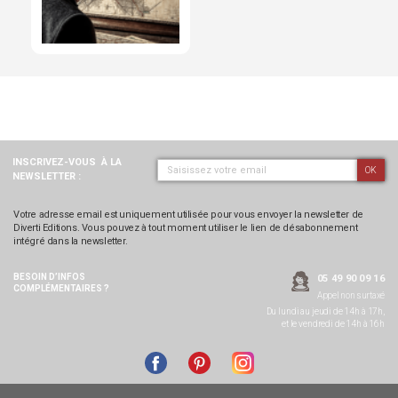
INSCRIVEZ-VOUS
À LA
OK
NEWSLETTER :
Votre adresse email est uniquement utilisée pour vous envoyer la newsletter de
Diverti Editions. Vous pouvez à tout moment utiliser le lien de désabonnement
intégré dans la newsletter.
BESOIN D’INFOS
05 49 90 09 16
COMPLÉMENTAIRES ?
Appel non surtaxé
Du lundi au jeudi de 14h à 17h,
et le vendredi de 14h à 16h