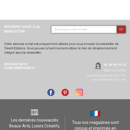
INSCRIVEZ-VOUS
À LA
OK
NEWSLETTER :
Votre adresse email est uniquement utilisée pour vous envoyer la newsletter de
Diverti Editions. Vous pouvez à tout moment utiliser le lien de désabonnement
intégré dans la newsletter.
BESOIN D’INFOS
05 49 90 09 16
COMPLÉMENTAIRES ?
Appel non surtaxé
Du lundi au jeudi de 14h à 17h,
et le vendredi de 14h à 16h
Les dernières nouveautés
Tous nos magazines sont
Beaux-Arts, Loisirs Créatifs,
conçus et imprimés en