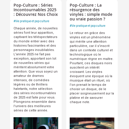
Pop-Culture : Séries
Pop-Culture : La
Incontournables 2025
résurgence des
: Découvrez Nos Choix
vinyles : simple mode
ou vraie passion ?
#
Vie pratique et pop culture
#
Vie pratique et pop culture
Chaque année, de nouvelles
séries font leur apparition,
Le retour en grâce des
captivant les téléspectateurs
vinyles est un phénomène
du monde entier avec des
qui mérite une attention
histoires fascinantes et des
particulière, car il s'inscrit
personnages inoubliables.
dans un contexte culturel et
L'année 2025 ne fait pas
technologique où le
exception, apportant son lot
numérique règne en maître.
de nouvelles séries qui
Pourtant, ces disques noirs
méritent absolument votre
suscitent un intérêt
attention. Que vous soyez un
croissant.
Les vinyles
amateur de drames
évoquent une époque où la
intenses, de comédies
musique était un rituel, où
légères ou de thrillers
l'on prenait le temps de
haletants, notre sélection
choisir un disque, de le
des séries incontournables
placer soigneusement sur la
de 2025 est faite pour vous.
platine et de savourer
Plongeons ensemble dans
chaque note.
l'univers des meilleures
séries de cette année.