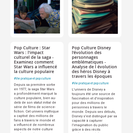
Pop Culture : Star
Pop Culture Disney
Wars : l'impact
l'évolution des
culturel de la saga -
personnages
Examinez comment
emblématiques -
Star Wars a influencé
Analyse de l évolution
la culture populaire
des héros Disney à
travers les époques
#
Vie pratique et pop culture
#
Vie pratique et pop culture
Depuis sa première sortie
en 1977, la saga Star Wars
L'univers de Disney a
a profondément marqué la
toujours été une source de
culture populaire, bien au-
fascination et d'inspiration
delà de son statut initial de
pour des millions de
série de films de science-
personnes à travers le
fiction. Cet univers mythique
monde. Depuis ses débuts,
a captivé des millions de
Disney s'est distingué par sa
fans à travers le monde et
capacité à capturer
a influencé de nombreux
l'imagination du public
aspects de notre culture
grâce à des récits