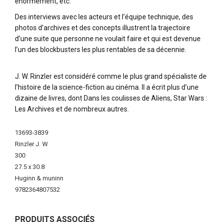
énormément, etc.
Des interviews avec les acteurs et l’équipe technique, des
photos d’archives et des concepts illustrent la trajectoire
d’une suite que personne ne voulait faire et qui est devenue
l’un des blockbusters les plus rentables de sa décennie.
J. W. Rinzler est considéré comme le plus grand spécialiste de
l’histoire de la science-fiction au cinéma. Il a écrit plus d’une
dizaine de livres, dont Dans les coulisses de Aliens, Star Wars :
Les Archives et de nombreux autres.
Plus
13693-3839
d'infos
Rinzler J. W.
300
27.5 x 30.8
Huginn & muninn
9782364807532
PRODUITS ASSOCIÉS