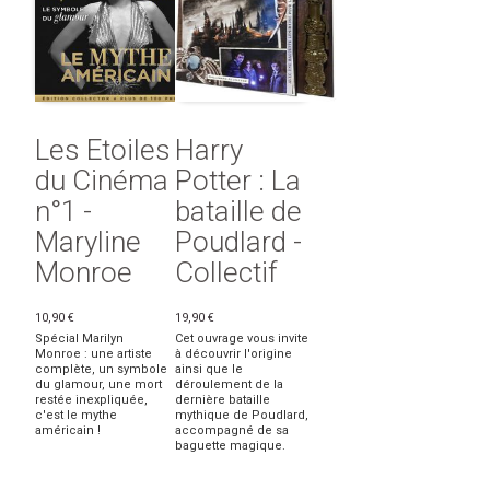
Les Etoiles
Harry
du Cinéma
Potter : La
n°1 -
bataille de
Maryline
Poudlard -
Monroe
Collectif
10,90 €
19,90 €
Spécial Marilyn
Cet ouvrage vous invite
Monroe : une artiste
à découvrir l'origine
complète, un symbole
ainsi que le
du glamour, une mort
déroulement de la
restée inexpliquée,
dernière bataille
c'est le mythe
mythique de Poudlard,
américain !
accompagné de sa
baguette magique.