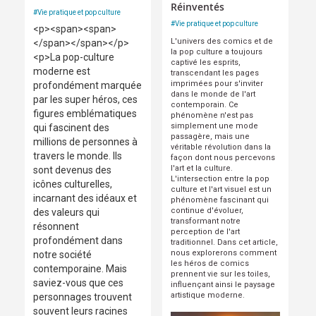
Réinventés
#
Vie pratique et pop culture
#
Vie pratique et pop culture
<p><span><span>
L'univers des comics et de
</span></span></p>
la pop culture a toujours
<p>La pop-culture
captivé les esprits,
moderne est
transcendant les pages
imprimées pour s'inviter
profondément marquée
dans le monde de l'art
par les super héros, ces
contemporain. Ce
figures emblématiques
phénomène n'est pas
simplement une mode
qui fascinent des
passagère, mais une
millions de personnes à
véritable révolution dans la
travers le monde. Ils
façon dont nous percevons
l'art et la culture.
sont devenus des
L'intersection entre la pop
icônes culturelles,
culture et l'art visuel est un
incarnant des idéaux et
phénomène fascinant qui
continue d'évoluer,
des valeurs qui
transformant notre
résonnent
perception de l'art
profondément dans
traditionnel. Dans cet article,
nous explorerons comment
notre société
les héros de comics
contemporaine. Mais
prennent vie sur les toiles,
saviez-vous que ces
influençant ainsi le paysage
artistique moderne.
personnages trouvent
souvent leurs racines