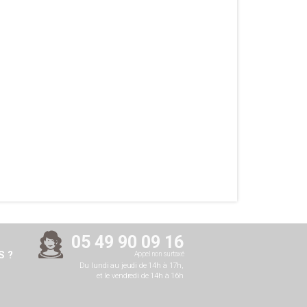
05 49 90 09 16
 ?
Appel non surtaxé
Du lundi au jeudi de 14h à 17h,
et le vendredi de 14h à 16h