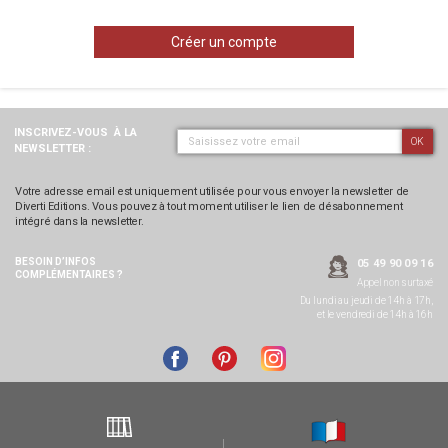
Créer un compte
INSCRIVEZ-VOUS
À LA
OK
NEWSLETTER :
Votre adresse email est uniquement utilisée pour vous envoyer la newsletter de
Diverti Editions. Vous pouvez à tout moment utiliser le lien de désabonnement
intégré dans la newsletter.
BESOIN D’INFOS
05 49 90 09 16
COMPLÉMENTAIRES ?
Appel non surtaxé
Du lundi au jeudi de 14h à 17h,
et le vendredi de 14h à 16h