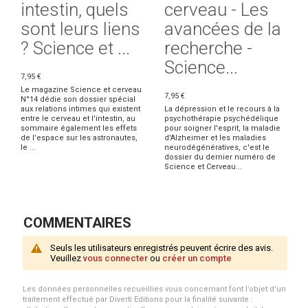
intestin, quels
cerveau - Les
sont leurs liens
avancées de la
? Science et ...
recherche -
Science...
7,95 €
Le magazine Science et cerveau
7,95 €
N°14 dédie son dossier spécial
aux relations intimes qui existent
La dépression et le recours à la
entre le cerveau et l'intestin, au
psychothérapie psychédélique
sommaire également les effets
pour soigner l'esprit, la maladie
de l'espace sur les astronautes,
d'Alzheimer et les maladies
le ...
neurodégénératives, c'est le
dossier du dernier numéro de
Science et Cerveau...
COMMENTAIRES
Seuls les utilisateurs enregistrés peuvent écrire des avis.
Veuillez
vous connecter
ou
créer un compte
Les données personnelles recueillies vous concernant font l’objet d’un
traitement effectué par Diverti Editions pour la finalité suivante :