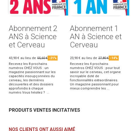
Abonnement 2
Abonnement 1
ANS à Science
AN à Science et
et Cerveau
Cerveau
43,90 €
au lieu de
55,60 €
-21%
23,90 €
au lieu de
27,80 €
-14%
Recevez les 8 prochains
Recevez les 4 prochains
numéros CHEZ VOUS : un
numéros CHEZ VOUS : pour tout
magazine passionnant sur les
savoir sur le cerveau, cet organe
capacités insoupçonnées du
incroyable doté de
cerveau, les dernières
fonctionnalités extraordinaires.
découvertes et des dossiers
Un magazine passionnant pour
approfondis à chaque
mieux comprendre les ...
numéro.Vous hésitez ? ...
PRODUITS VENTES INCITATIVES
NOS CLIENTS ONT AUSSI AIMÉ