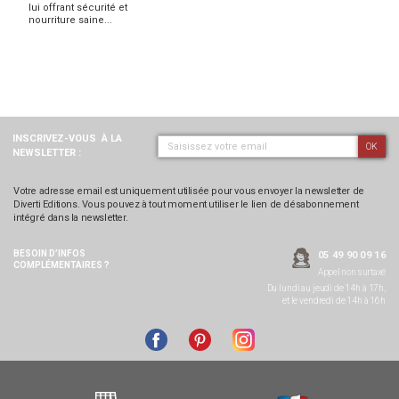
lui offrant sécurité et
nourriture saine...
INSCRIVEZ-VOUS
À LA
OK
NEWSLETTER :
Votre adresse email est uniquement utilisée pour vous envoyer la newsletter de
Diverti Editions. Vous pouvez à tout moment utiliser le lien de désabonnement
intégré dans la newsletter.
BESOIN D’INFOS
05 49 90 09 16
COMPLÉMENTAIRES ?
Appel non surtaxé
Du lundi au jeudi de 14h à 17h,
et le vendredi de 14h à 16h