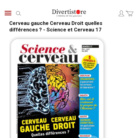
Aller
au
Chercher
contenu
Cerveau gauche Cerveau Droit quelles
différences ? - Science et Cerveau 17
Passer
Pass
à
au
la
débu
fin
de
de
la
la
Gale
galerie
d’im
d’images