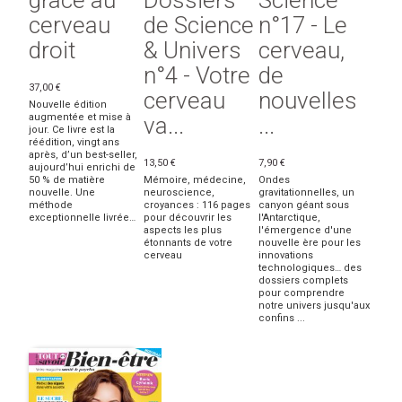
cerveau
de Science
n°17 - Le
droit
& Univers
cerveau,
n°4 - Votre
de
37,00 €
cerveau
nouvelles
Nouvelle édition
augmentée et mise à
va...
...
jour. Ce livre est la
réédition, vingt ans
après, d’un best-seller,
13,50 €
7,90 €
aujourd’hui enrichi de
50 % de matière
Mémoire, médecine,
Ondes
nouvelle. Une
neuroscience,
gravitationnelles, un
méthode
croyances : 116 pages
canyon géant sous
exceptionnelle livrée…
pour découvrir les
l'Antarctique,
aspects les plus
l'émergence d'une
étonnants de votre
nouvelle ère pour les
cerveau
innovations
technologiques… des
dossiers complets
pour comprendre
notre univers jusqu'aux
confins ...