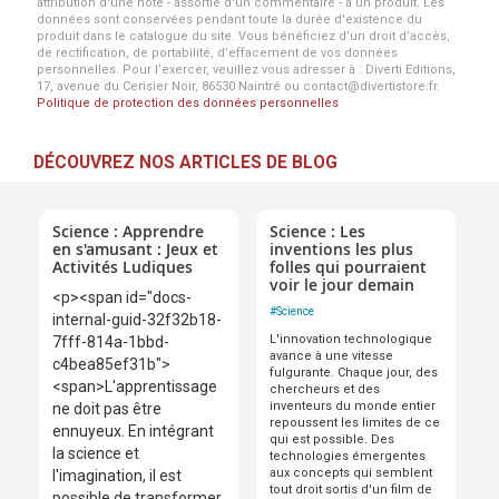
attribution d'une note - assortie d'un commentaire - à un produit. Les
données sont conservées pendant toute la durée d'existence du
produit dans le catalogue du site. Vous bénéficiez d’un droit d’accès,
de rectification, de portabilité, d’effacement de vos données
personnelles. Pour l’exercer, veuillez vous adresser à : Diverti Editions,
17, avenue du Cerisier Noir, 86530 Naintré ou contact@divertistore.fr.
Politique de protection des données personnelles
DÉCOUVREZ NOS ARTICLES DE BLOG
Science : Apprendre
Science : Les
en s'amusant : Jeux et
inventions les plus
Activités Ludiques
folles qui pourraient
voir le jour demain
<p><span id="docs-
#
Science
internal-guid-32f32b18-
L'innovation technologique
7fff-814a-1bbd-
avance à une vitesse
c4bea85ef31b">
fulgurante. Chaque jour, des
<span>L'apprentissage
chercheurs et des
inventeurs du monde entier
ne doit pas être
repoussent les limites de ce
ennuyeux. En intégrant
qui est possible. Des
la science et
technologies émergentes
aux concepts qui semblent
l'imagination, il est
tout droit sortis d'un film de
possible de transformer