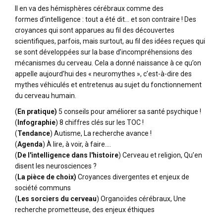
Il en va des hémisphères cérébraux comme des
formes d’intelligence : tout a été dit... et son contraire ! Des
croyances qui sont apparues au fil des découvertes
scientifiques, parfois, mais surtout, au fil des idées reçues qui
se sont développées sur la base d’incompréhensions des
mécanismes du cerveau. Cela a donné naissance à ce qu’on
appelle aujourd’hui des « neuromythes », c’est-à-dire des
mythes véhiculés et entretenus au sujet du fonctionnement
du cerveau humain.
(
En pratique)
5 conseils pour améliorer sa santé psychique !
(
Infographie
) 8 chiffres clés sur les TOC !
(
Tendance
) Autisme, La recherche avance !
(
Agenda
) À lire, à voir, à faire....
(
De l'intelligence dans l'histoire
) Cerveau et religion, Qu’en
disent les neurosciences ?
(
La pièce de choix)
Croyances divergentes et enjeux de
société communs
(
Les sorciers du cerveau
) Organoïdes cérébraux, Une
recherche prometteuse, des enjeux éthiques