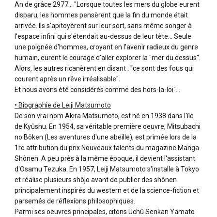
An de grâce 2977... "Lorsque toutes les mers du globe eurent
disparu, les hommes pensèrent que la fin du monde était
arrivée. Ils s'apitoyèrent sur leur sort, sans même songer à
l'espace infini qui s'étendait au-dessus de leur tète... Seule
une poignée d'hommes, croyant en l'avenir radieux du genre
humain, eurent le courage d'aller explorer la "mer du dessus".
Alors, les autres ricanèrent en disant : "ce sont des fous qui
courent après un rêve irréalisable".
Et nous avons été considérés comme des hors-la-loi"...
• Biographie de Leiji Matsumoto
De son vrai nom Akira Matsumoto, est né en 1938 dans l'île
de Kyûshu. En 1954, sa véritable première oeuvre, Mitsubachi
no Bôken (Les aventures d'une abeille), est primée lors de la
1re attribution du prix Nouveaux talents du magazine Manga
Shônen. A peu près à la même époque, il devient l'assistant
d'Osamu Tezuka. En 1957, Leiji Matsumoto s'installe à Tokyo
et réalise plusieurs shôjo avant de publier des shônen
principalement inspirés du western et de la science-fiction et
parsemés de réflexions philosophiques.
Parmi ses oeuvres principales, citons Uchû Senkan Yamato