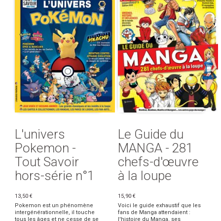
L'univers
Le Guide du
Pokemon -
MANGA - 281
Tout Savoir
chefs-d'œuvre
hors-série n°1
à la loupe
13,50 €
15,90 €
Pokemon est un phénomène
Voici le guide exhaustif que les
intergénérationnelle, il touche
fans de Manga attendaient :
tous les âges et ne cesse de se
l'histoire du Manga, ses