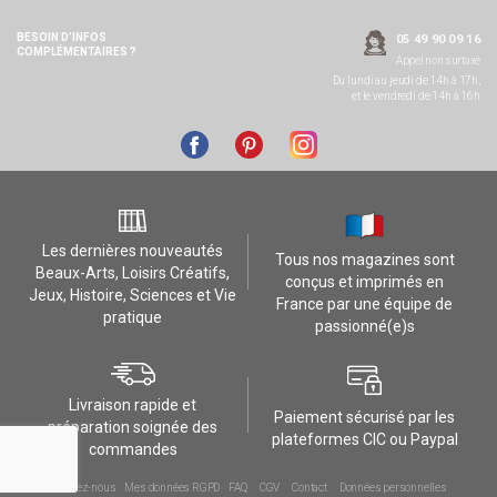
BESOIN D’INFOS
05 49 90 09 16
COMPLÉMENTAIRES ?
Appel non surtaxé
Du lundi au jeudi de 14h à 17h,
et le vendredi de 14h à 16h
Les dernières nouveautés
Tous nos magazines sont
Beaux-Arts, Loisirs Créatifs,
conçus et imprimés en
Jeux, Histoire, Sciences et Vie
France par une équipe de
pratique
passionné(e)s
Livraison rapide et
Paiement sécurisé par les
préparation soignée des
plateformes CIC ou Paypal
commandes
Contactez-nous
Mes données RGPD
FAQ
CGV
Contact
Données personnelles