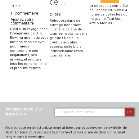
de ...
La collection complète
19,90 €
de l'année 2018 avec 4
1
Commentaire
numéros collectors du
24,95 €
magazine Tout Ssvoir
Ajoutez votre
Retrouvez dans cet
commentaire
Arts & Médias
ouvrage richement
C’est à un voyage dans
illustré la galerie de
l’imaginaire de J. K.
tous les habitants de la
Rowling que nous vous
galaxie ! Des plus
invitons dans ce livre,
connus aux plus
pour mieux
secrets, cette bible
comprendre ses
indispensable ravira
inspirations, ses
tous les fans.
univers, et retrouver
tous les romans, films
et produits dérivés ...
INSCRIVEZ-VOUS
À LA
OK
NEWSLETTER :
Votre adresse email est uniquement utilisée pour vous envoyer la newsletter de
Diverti Editions. Vous pouvez à tout moment utiliser le lien de désabonnement
intégré dans la newsletter.