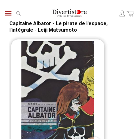
Aller
au
Chercher
contenu
Capitaine Albator - Le pirate de l'espace,
l'intégrale - Leiji Matsumoto
Passer
Pass
à
au
la
débu
fin
de
de
la
la
Gale
galerie
d’im
d’images