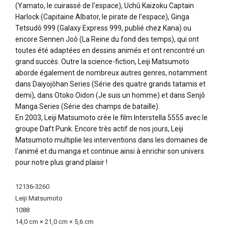
(Yamato, le cuirassé de l'espace), Uchû Kaizoku Captain
Harlock (Capitaine Albator, le pirate de l'espace), Ginga
Tetsudô 999 (Galaxy Express 999, publié chez Kana) ou
encore Sennen Joô (La Reine du fond des temps), qui ont
toutes été adaptées en dessins animés et ont rencontré un
grand succès. Outre la science-fiction, Leiji Matsumoto
aborde également de nombreux autres genres, notamment
dans Daiyojôhan Series (Série des quatre grands tatamis et
demi), dans Otoko Oidon (Je suis un homme) et dans Senjô
Manga Series (Série des champs de bataille).
En 2003, Leiji Matsumoto crée le film Interstella 5555 avec le
groupe Daft Punk. Encore très actif de nos jours, Leiji
Matsumoto multiplie les interventions dans les domaines de
l'animé et du manga et continue ainsi à enrichir son univers
pour notre plus grand plaisir !
Plus
12136-3260
d'infos
Leiji Matsumoto
1088
14,0 cm × 21,0 cm × 5,6 cm