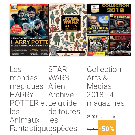
Les
STAR
Collection
mondes
WARS
Arts &
magiques
Alien
Médias
HARRY
Archive -
2018 - 4
POTTER et
Le guide
magazines
les
de toutes
25,00 €
au lieu de
Animaux
les
Fantastiques
espèces
-50%
50,00 €