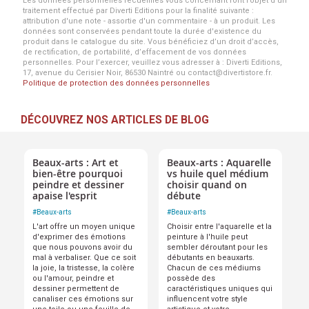
Les données personnelles recueillies vous concernant font l’objet d’un
traitement effectué par Diverti Editions pour la finalité suivante :
attribution d'une note - assortie d'un commentaire - à un produit. Les
données sont conservées pendant toute la durée d'existence du
produit dans le catalogue du site. Vous bénéficiez d’un droit d’accès,
de rectification, de portabilité, d’effacement de vos données
personnelles. Pour l’exercer, veuillez vous adresser à : Diverti Editions,
17, avenue du Cerisier Noir, 86530 Naintré ou contact@divertistore.fr.
Politique de protection des données personnelles
DÉCOUVREZ NOS ARTICLES DE BLOG
Beaux-arts : Art et
Beaux-arts : Aquarelle
bien-être pourquoi
vs huile quel médium
peindre et dessiner
choisir quand on
apaise l'esprit
débute
#
Beaux-arts
#
Beaux-arts
L'art offre un moyen unique
Choisir entre l'aquarelle et la
d'exprimer des émotions
peinture à l'huile peut
que nous pouvons avoir du
sembler déroutant pour les
mal à verbaliser. Que ce soit
débutants en beauxarts.
la joie, la tristesse, la colère
Chacun de ces médiums
ou l'amour, peindre et
possède des
dessiner permettent de
caractéristiques uniques qui
canaliser ces émotions sur
influencent votre style