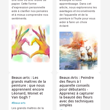
une toile ou une feuille de
artistique et votre
papier. Cette forme
apprentissage. Dans cet
d'expression personnelle
article, nous explorerons les
aide à clarifier nos pensées
avantages et inconvénients
et à mieux comprendre nos
de l'aquarelle et de la
sentiments.
peinture à l'huile pour vous
aider à faire un choix
éclairé.
Beaux-arts : Les
Beaux-Arts : Peindre
grands maîtres de la
des fleurs à l
peinture : que nous
aquarelle conseils
apprennent encore
pour débutants -
Léonard, Monet et
Apprenez à capturer
Van Gogh ?
la beauté des fleurs
avec des techniques
#
Beaux-arts
simples
Les grands maîtres de la