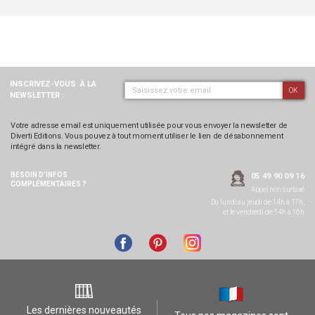
INSCRIVEZ-VOUS
À LA
OK
NEWSLETTER :
Votre adresse email est uniquement utilisée pour vous envoyer la newsletter de
Diverti Editions. Vous pouvez à tout moment utiliser le lien de désabonnement
intégré dans la newsletter.
BESOIN D’INFOS
05 49 90 09 16
COMPLÉMENTAIRES ?
Appel non surtaxé
Du lundi au jeudi de 14h à 17h,
et le vendredi de 14h à 16h
Les dernières nouveautés